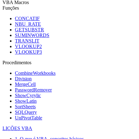
VBA Macros
Funções
CONCATIF
NBU_RATE
GETSUBSTR
SUMINWORDS
TRANSLIT
VLOOKUP2
VLOOKUP3
Procedimentos
CombineWorkbooks
Division
MergeCell
PasswordRemover
ShowCyrylic
ShowLatin
SortSheets
SQLQuery
UnPivotTable
LIÇÕES VBA
1. O que é VBA, conceitos básicos.