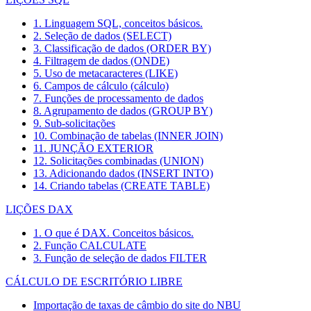
1. Linguagem SQL, conceitos básicos.
2. Seleção de dados (SELECT)
3. Classificação de dados (ORDER BY)
4. Filtragem de dados (ONDE)
5. Uso de metacaracteres (LIKE)
6. Campos de cálculo (cálculo)
7. Funções de processamento de dados
8. Agrupamento de dados (GROUP BY)
9. Sub-solicitações
10. Combinação de tabelas (INNER JOIN)
11. JUNÇÃO EXTERIOR
12. Solicitações combinadas (UNION)
13. Adicionando dados (INSERT INTO)
14. Criando tabelas (CREATE TABLE)
LIÇÕES DAX
1. O que é DAX. Conceitos básicos.
2. Função CALCULATE
3. Função de seleção de dados FILTER
CÁLCULO DE ESCRITÓRIO LIBRE
Importação de taxas de câmbio do site do NBU