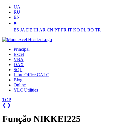
UA
RU
EN
⯈
ES
JA
DE
HI
AR
CN
PT
FR
IT
KO
PL
RO
TR
Principal
Excel
VBA
DAX
SQL
Libre Office CALC
Blog
Online
YLC Utilities
TOP
❮
❯
Função NIKKEI225