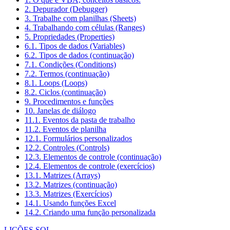
2. Depurador (Debugger)
3. Trabalhe com planilhas (Sheets)
4. Trabalhando com células (Ranges)
5. Propriedades (Properties)
6.1. Tipos de dados (Variables)
6.2. Tipos de dados (continuação)
7.1. Condições (Conditions)
7.2. Termos (continuação)
8.1. Loops (Loops)
8.2. Ciclos (continuação)
9. Procedimentos e funções
10. Janelas de diálogo
11.1. Eventos da pasta de trabalho
11.2. Eventos de planilha
12.1. Formulários personalizados
12.2. Controles (Controls)
12.3. Elementos de controle (continuação)
12.4. Elementos de controle (exercícios)
13.1. Matrizes (Arrays)
13.2. Matrizes (continuação)
13.3. Matrizes (Exercícios)
14.1. Usando funções Excel
14.2. Criando uma função personalizada
LIÇÕES SQL