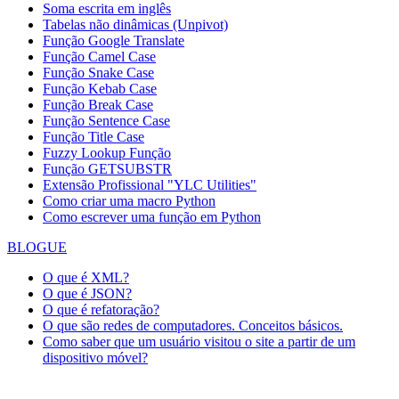
Soma escrita em inglês
Tabelas não dinâmicas (Unpivot)
Função
Google Translate
Função Camel Case
Função Snake Case
Função Kebab Case
Função Break Case
Função Sentence Case
Função Title Case
Fuzzy Lookup
Função
Função GETSUBSTR
Extensão Profissional "YLC Utilities"
Como criar uma macro Python
Como escrever uma função em Python
BLOGUE
O que é XML?
O que é JSON?
O que é refatoração?
O que são redes de computadores. Conceitos básicos.
Como saber que um usuário visitou o site a partir de um
dispositivo móvel?