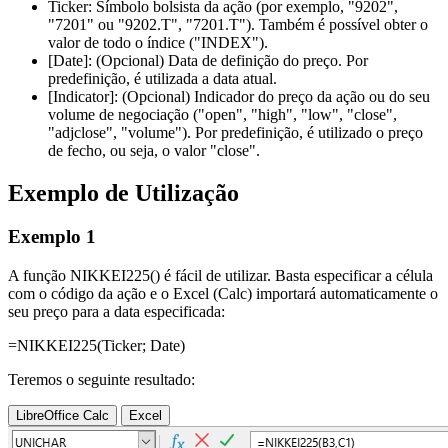
Ticker:
Símbolo bolsista da ação (por exemplo,
"9202",
"7201"
ou
"9202.T", "7201.T"
). Também é possível obter o
valor de todo o índice (
"INDEX"
).
[Date]:
(Opcional) Data de definição do preço. Por
predefinição, é utilizada a data atual.
[Indicator]:
(Opcional) Indicador do preço da ação ou do seu
volume de negociação (
"open", "high", "low", "close",
"adjclose", "volume"
). Por predefinição, é utilizado o preço
de fecho, ou seja, o valor
"close"
.
Exemplo de Utilização
Exemplo 1
A função NIKKEI225() é fácil de utilizar. Basta especificar a célula
com o código da ação e o Excel (Calc) importará automaticamente o
seu preço para a data especificada:
=NIKKEI225(
Ticker
;
Date
)
Teremos o seguinte resultado:
LibreOffice Calc
Excel