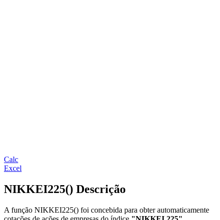
Calc
Excel
NIKKEI225() Descrição
A função NIKKEI225() foi concebida para obter automaticamente
cotações de ações de empresas do índice
"NIKKEI 225"
,