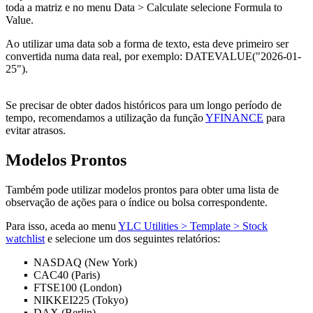
toda a matriz e no menu
Data > Calculate
selecione
Formula to
Value
.
Ao utilizar uma data sob a forma de texto, esta deve primeiro ser
convertida numa data real, por exemplo:
DATEVALUE("2026-01-
25")
.
Se precisar de obter dados históricos para um longo período de
tempo, recomendamos a utilização da função
YFINANCE
para
evitar atrasos.
Modelos Prontos
Também pode utilizar modelos prontos para obter uma lista de
observação de ações para o índice ou bolsa correspondente.
Para isso, aceda ao menu
YLC Utilities > Template > Stock
watchlist
e selecione um dos seguintes relatórios:
NASDAQ (New York)
CAC40 (Paris)
FTSE100 (London)
NIKKEI225 (Tokyo)
DAX (Berlin)