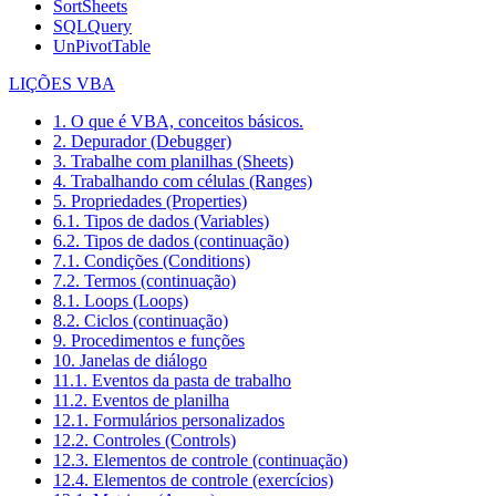
SortSheets
SQLQuery
UnPivotTable
LIÇÕES VBA
1. O que é VBA, conceitos básicos.
2. Depurador (Debugger)
3. Trabalhe com planilhas (Sheets)
4. Trabalhando com células (Ranges)
5. Propriedades (Properties)
6.1. Tipos de dados (Variables)
6.2. Tipos de dados (continuação)
7.1. Condições (Conditions)
7.2. Termos (continuação)
8.1. Loops (Loops)
8.2. Ciclos (continuação)
9. Procedimentos e funções
10. Janelas de diálogo
11.1. Eventos da pasta de trabalho
11.2. Eventos de planilha
12.1. Formulários personalizados
12.2. Controles (Controls)
12.3. Elementos de controle (continuação)
12.4. Elementos de controle (exercícios)