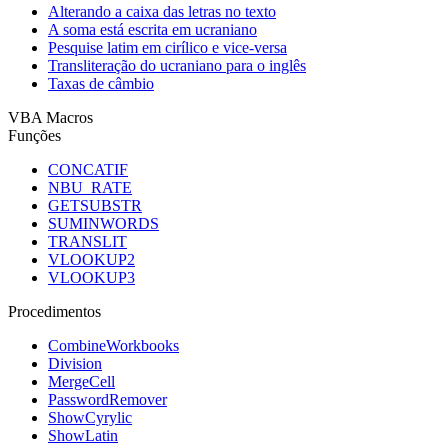
Alterando a caixa das letras no texto
A soma está escrita em ucraniano
Pesquise latim em cirílico e vice-versa
Transliteração do ucraniano para o inglês
Taxas de câmbio
VBA Macros
Funções
CONCATIF
NBU_RATE
GETSUBSTR
SUMINWORDS
TRANSLIT
VLOOKUP2
VLOOKUP3
Procedimentos
CombineWorkbooks
Division
MergeCell
PasswordRemover
ShowCyrylic
ShowLatin