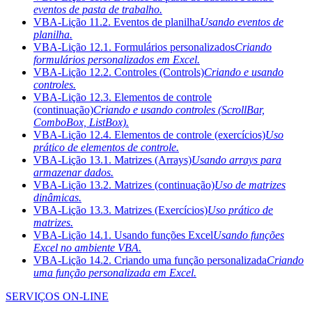
eventos de pasta de trabalho.
VBA-Lição 11.2. Eventos de planilha
Usando eventos de
planilha.
VBA-Lição 12.1. Formulários personalizados
Criando
formulários personalizados em Excel.
VBA-Lição 12.2. Controles (Controls)
Criando e usando
controles.
VBA-Lição 12.3. Elementos de controle
(continuação)
Criando e usando controles (ScrollBar,
ComboBox, ListBox).
VBA-Lição 12.4. Elementos de controle (exercícios)
Uso
prático de elementos de controle.
VBA-Lição 13.1. Matrizes (Arrays)
Usando arrays para
armazenar dados.
VBA-Lição 13.2. Matrizes (continuação)
Uso de matrizes
dinâmicas.
VBA-Lição 13.3. Matrizes (Exercícios)
Uso prático de
matrizes.
VBA-Lição 14.1. Usando funções Excel
Usando funções
Excel no ambiente VBA.
VBA-Lição 14.2. Criando uma função personalizada
Criando
uma função personalizada em Excel.
SERVIÇOS ON-LINE