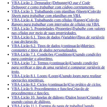
VBA-Lição 2. Depurador (Debugger)
O que é Code
Debugger e como trabalhar com código corretamente.
VBA-Lição 3. Trabalhando com planilhas (Sheets)
Coleção
Sheets para trabalhar com planilhas em VBA.
VBA-Lição 4. Trabalhando com células (Ranges)
Coleção
Ranges para trabalhar com intervalos de células via VBA.
VBA-Lição 5. Propriedades (Properties)
Trabalhe com valores
nas células por meio de suas propriedades.
VBA-Lição 6.1. Tipos de dados (Variables)
Tipos de variáveis
e sua declaração.
VBA-Lição 6.2. Tipos de dados (continuação)
Matrizes,
constantes e tipos de dados personalizados.
VBA-Lição 7.1. Condições (Conditions)
Usando condições
para controlar o algoritmo.
VBA-Lição 7.2. Termos (continuação)
Usando condições
para verificar o tipo de uma variável e comparar variáveis de
texto.
VBA-Lição 8.1. Loops (Loops)
Usando loops para realizar
operações repetitivas.
VBA-Lição 8.2. Ciclos (continuação)
Uso prático de ciclos.
VBA-Lição 9. Procedimentos e funções
Criação de
procedimentos e funções.
VBA-Lição 10. Janelas de diálogo (Dialog boxes)
Criando e
usando caixas de diálogo.
VBA-Lição 11.1. Eventos da pasta de trabalho
Usando