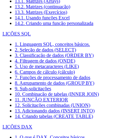
13.1. Matrizes (Arrays)
13.2. Matrizes (continuação)
13.3. Matrizes (Exercícios)
14.1. Usando funções Excel
14.2. Criando uma função personalizada
LIÇÕES SQL
1. Linguagem SQL, conceitos básicos.
2. Seleção de dados (SELECT)
3. Classificação de dados (ORDER BY)
4. Filtragem de dados (ONDE)
5. Uso de metacaracteres (LIKE)
6. Campos de cálculo (cálculo)
7. Funções de processamento de dados
8. Agrupamento de dados (GROUP BY)
9. Sub-solicitações
10. Combinação de tabelas (INNER JOIN)
11. JUNÇÃO EXTERIOR
12. Solicitações combinadas (UNION)
13. Adicionando dados (INSERT INTO)
14. Criando tabelas (CREATE TABLE)
LIÇÕES DAX
1. O que é DAX. Conceitos básicos.