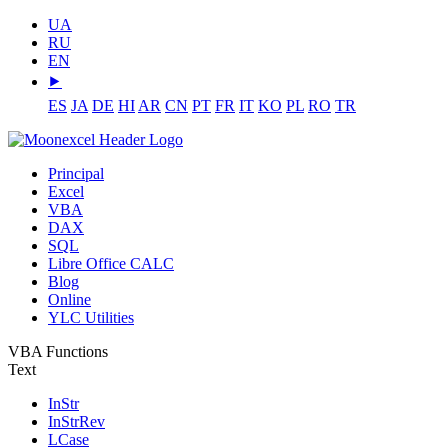
UA
RU
EN
⯈
ES
JA
DE
HI
AR
CN
PT
FR
IT
KO
PL
RO
TR
Principal
Excel
VBA
DAX
SQL
Libre Office CALC
Blog
Online
YLC Utilities
VBA Functions
Text
InStr
InStrRev
LCase