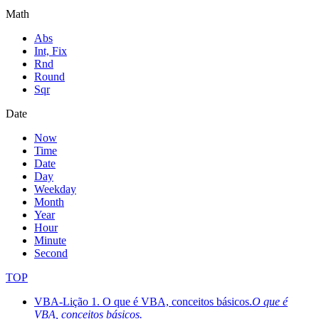
Math
Abs
Int, Fix
Rnd
Round
Sqr
Date
Now
Time
Date
Day
Weekday
Month
Year
Hour
Minute
Second
TOP
VBA-Lição 1. O que é VBA, conceitos básicos.
O que é
VBA, conceitos básicos.