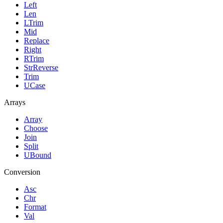
Left
Len
LTrim
Mid
Replace
Right
RTrim
StrReverse
Trim
UCase
Arrays
Array
Choose
Join
Split
UBound
Conversion
Asc
Chr
Format
Val