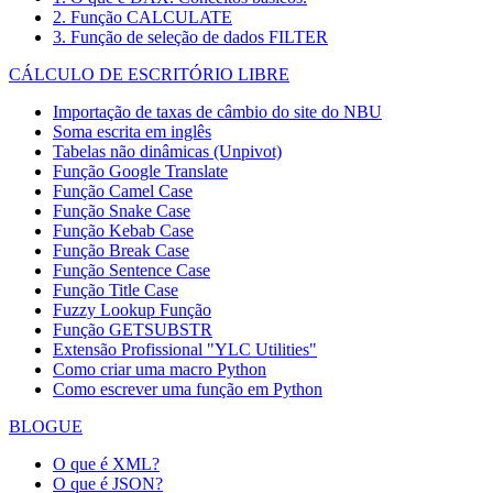
2. Função CALCULATE
3. Função de seleção de dados FILTER
CÁLCULO DE ESCRITÓRIO LIBRE
Importação de taxas de câmbio do site do NBU
Soma escrita em inglês
Tabelas não dinâmicas (Unpivot)
Função
Google Translate
Função Camel Case
Função Snake Case
Função Kebab Case
Função Break Case
Função Sentence Case
Função Title Case
Fuzzy Lookup
Função
Função GETSUBSTR
Extensão Profissional "YLC Utilities"
Como criar uma macro Python
Como escrever uma função em Python
BLOGUE
O que é XML?
O que é JSON?