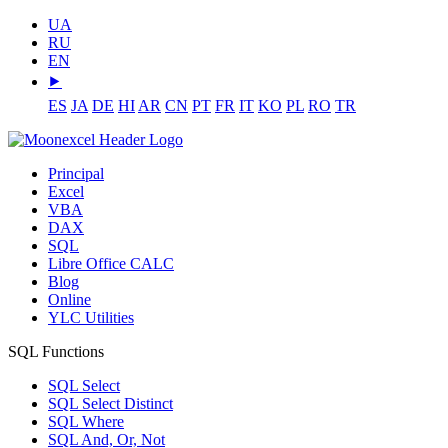
UA
RU
EN
⯈
ES
JA
DE
HI
AR
CN
PT
FR
IT
KO
PL
RO
TR
Principal
Excel
VBA
DAX
SQL
Libre Office CALC
Blog
Online
YLC Utilities
SQL Functions
SQL Select
SQL Select Distinct
SQL Where
SQL And, Or, Not