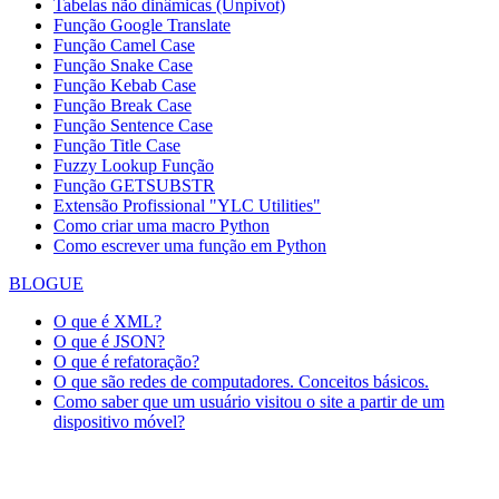
Tabelas não dinâmicas (Unpivot)
Função
Google Translate
Função Camel Case
Função Snake Case
Função Kebab Case
Função Break Case
Função Sentence Case
Função Title Case
Fuzzy Lookup
Função
Função GETSUBSTR
Extensão Profissional "YLC Utilities"
Como criar uma macro Python
Como escrever uma função em Python
BLOGUE
O que é XML?
O que é JSON?
O que é refatoração?
O que são redes de computadores. Conceitos básicos.
Como saber que um usuário visitou o site a partir de um
dispositivo móvel?