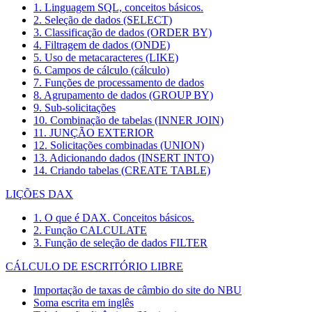
1. Linguagem SQL, conceitos básicos.
2. Seleção de dados (SELECT)
3. Classificação de dados (ORDER BY)
4. Filtragem de dados (ONDE)
5. Uso de metacaracteres (LIKE)
6. Campos de cálculo (cálculo)
7. Funções de processamento de dados
8. Agrupamento de dados (GROUP BY)
9. Sub-solicitações
10. Combinação de tabelas (INNER JOIN)
11. JUNÇÃO EXTERIOR
12. Solicitações combinadas (UNION)
13. Adicionando dados (INSERT INTO)
14. Criando tabelas (CREATE TABLE)
LIÇÕES DAX
1. O que é DAX. Conceitos básicos.
2. Função CALCULATE
3. Função de seleção de dados FILTER
CÁLCULO DE ESCRITÓRIO LIBRE
Importação de taxas de câmbio do site do NBU
Soma escrita em inglês