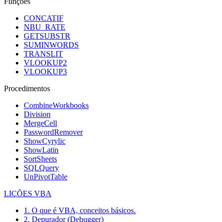
Funções
CONCATIF
NBU_RATE
GETSUBSTR
SUMINWORDS
TRANSLIT
VLOOKUP2
VLOOKUP3
Procedimentos
CombineWorkbooks
Division
MergeCell
PasswordRemover
ShowCyrylic
ShowLatin
SortSheets
SQLQuery
UnPivotTable
LIÇÕES VBA
1. O que é VBA, conceitos básicos.
2. Depurador (Debugger)