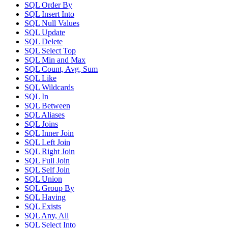
SQL Order By
SQL Insert Into
SQL Null Values
SQL Update
SQL Delete
SQL Select Top
SQL Min and Max
SQL Count, Avg, Sum
SQL Like
SQL Wildcards
SQL In
SQL Between
SQL Aliases
SQL Joins
SQL Inner Join
SQL Left Join
SQL Right Join
SQL Full Join
SQL Self Join
SQL Union
SQL Group By
SQL Having
SQL Exists
SQL Any, All
SQL Select Into