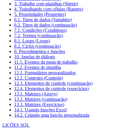
3. Trabalhe com planilhas (Sheets)
4. Trabalhando com células (Ranges)
5. Propriedades (Properties)
6.1. Tipos de dados (Variables)
6.2. Tipos de dados (continuação)
7.1. Condições (Conditions)
7.2. Termos (continuação)
8.1. Loops (Loops)
8.2. Ciclos (continuação)
9. Procedimentos e funções
10. Janelas de diálogo
11.1. Eventos da pasta de trabalho
11.2. Eventos de planilha
12.1. Formulários personalizados
12.2. Controles (Controls)
12.3. Elementos de controle (continuação)
12.4. Elementos de controle (exercícios)
13.1. Matrizes (Arrays)
13.2. Matrizes (continuação)
13.3. Matrizes (Exercícios)
14.1. Usando funções Excel
14.2. Criando uma função personalizada
LIÇÕES SQL