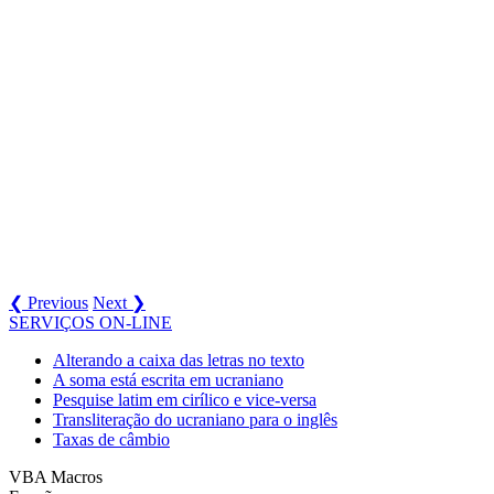
❮ Previous
Next ❯
SERVIÇOS ON-LINE
Alterando a caixa das letras no texto
A soma está escrita em ucraniano
Pesquise latim em cirílico e vice-versa
Transliteração do ucraniano para o inglês
Taxas de câmbio
VBA Macros