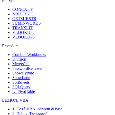
Funzioni
CONCATIF
NBU_RATE
GETSUBSTR
SUMINWORDS
TRANSLIT
VLOOKUP2
VLOOKUP3
Procedure
CombineWorkbooks
Division
MergeCell
PasswordRemover
ShowCyrylic
ShowLatin
SortSheets
SQLQuery
UnPivotTable
LEZIONI VBA
1. Cos'è VBA, concetti di base.
2. Debug (Debugger)