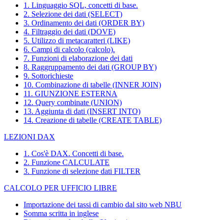
1. Linguaggio SQL, concetti di base.
2. Selezione dei dati (SELECT)
3. Ordinamento dei dati (ORDER BY)
4. Filtraggio dei dati (DOVE)
5. Utilizzo di metacaratteri (LIKE)
6. Campi di calcolo (calcolo).
7. Funzioni di elaborazione dei dati
8. Raggruppamento dei dati (GROUP BY)
9. Sottorichieste
10. Combinazione di tabelle (INNER JOIN)
11. GIUNZIONE ESTERNA
12. Query combinate (UNION)
13. Aggiunta di dati (INSERT INTO)
14. Creazione di tabelle (CREATE TABLE)
LEZIONI DAX
1. Cos'è DAX. Concetti di base.
2. Funzione CALCULATE
3. Funzione di selezione dati FILTER
CALCOLO PER UFFICIO LIBRE
Importazione dei tassi di cambio dal sito web NBU
Somma scritta in inglese