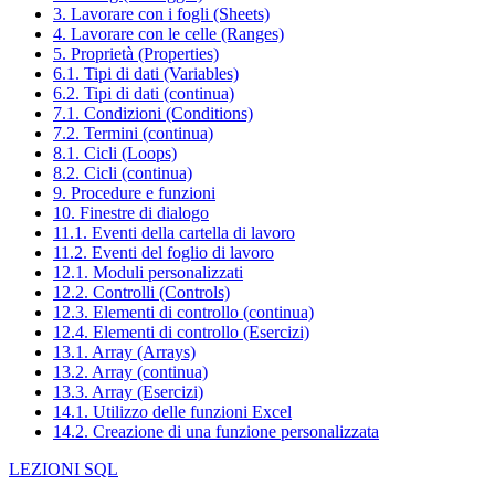
3. Lavorare con i fogli (Sheets)
4. Lavorare con le celle (Ranges)
5. Proprietà (Properties)
6.1. Tipi di dati (Variables)
6.2. Tipi di dati (continua)
7.1. Condizioni (Conditions)
7.2. Termini (continua)
8.1. Cicli (Loops)
8.2. Cicli (continua)
9. Procedure e funzioni
10. Finestre di dialogo
11.1. Eventi della cartella di lavoro
11.2. Eventi del foglio di lavoro
12.1. Moduli personalizzati
12.2. Controlli (Controls)
12.3. Elementi di controllo (continua)
12.4. Elementi di controllo (Esercizi)
13.1. Array (Arrays)
13.2. Array (continua)
13.3. Array (Esercizi)
14.1. Utilizzo delle funzioni Excel
14.2. Creazione di una funzione personalizzata
LEZIONI SQL