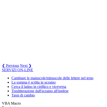
❮ Previous
Next ❯
SERVIZI ON-LINE
Cambiare le maiuscole/minuscole delle lettere nel testo
La somma è scritta in ucraino
Cerca il latino in cirillico e viceversa
Traslitterazione dall'ucraino all'inglese
Tassi di cambio
VBA Macro