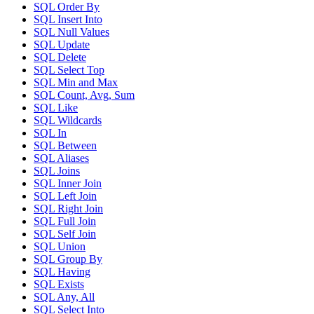
SQL Order By
SQL Insert Into
SQL Null Values
SQL Update
SQL Delete
SQL Select Top
SQL Min and Max
SQL Count, Avg, Sum
SQL Like
SQL Wildcards
SQL In
SQL Between
SQL Aliases
SQL Joins
SQL Inner Join
SQL Left Join
SQL Right Join
SQL Full Join
SQL Self Join
SQL Union
SQL Group By
SQL Having
SQL Exists
SQL Any, All
SQL Select Into