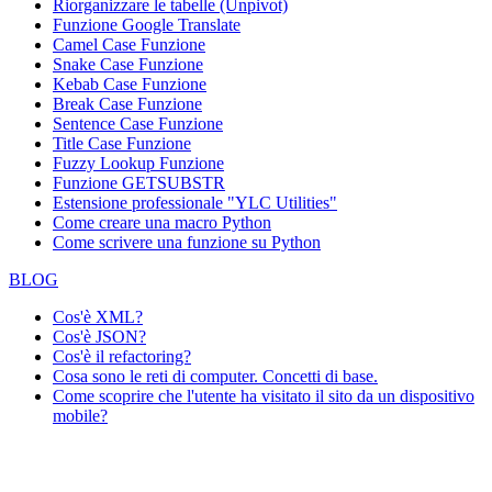
Riorganizzare le tabelle (Unpivot)
Funzione
Google Translate
Camel Case Funzione
Snake Case Funzione
Kebab Case Funzione
Break Case Funzione
Sentence Case Funzione
Title Case Funzione
Fuzzy Lookup
Funzione
Funzione GETSUBSTR
Estensione professionale "YLC Utilities"
Come creare una macro Python
Come scrivere una funzione su Python
BLOG
Cos'è XML?
Cos'è JSON?
Cos'è il refactoring?
Cosa sono le reti di computer. Concetti di base.
Come scoprire che l'utente ha visitato il sito da un dispositivo
mobile?