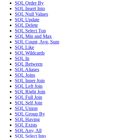
SQL Order By
SQL Insert Into
SQL Null Values
SQL Update
SQL Delete
SQL Select Top
SQL Min and Max
SQL Count, Avg, Sum
SQL Like
SQL Wildcards
SQL In
SQL Between
SQL Aliases
SQL Joins
SQL Inner Join
SQL Left Join
SQL Right Join
SQL Full Join
SQL Self Join
SQL Union
SQL Group By
SQL Having
SQL Exists
SQL Any, All
SQL Select Into