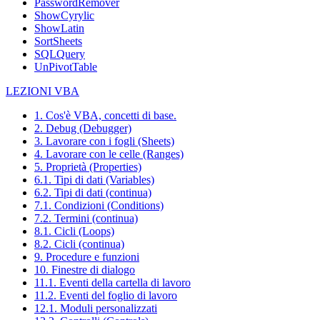
PasswordRemover
ShowCyrylic
ShowLatin
SortSheets
SQLQuery
UnPivotTable
LEZIONI VBA
1. Cos'è VBA, concetti di base.
2. Debug (Debugger)
3. Lavorare con i fogli (Sheets)
4. Lavorare con le celle (Ranges)
5. Proprietà (Properties)
6.1. Tipi di dati (Variables)
6.2. Tipi di dati (continua)
7.1. Condizioni (Conditions)
7.2. Termini (continua)
8.1. Cicli (Loops)
8.2. Cicli (continua)
9. Procedure e funzioni
10. Finestre di dialogo
11.1. Eventi della cartella di lavoro
11.2. Eventi del foglio di lavoro
12.1. Moduli personalizzati