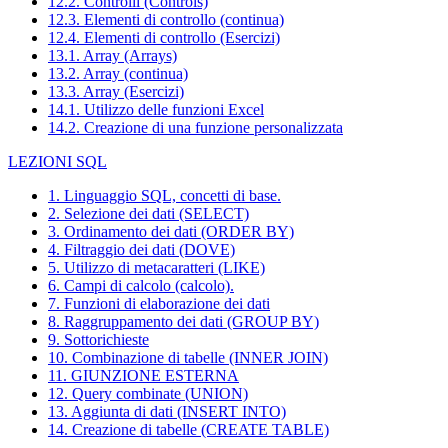
12.2. Controlli (Controls)
12.3. Elementi di controllo (continua)
12.4. Elementi di controllo (Esercizi)
13.1. Array (Arrays)
13.2. Array (continua)
13.3. Array (Esercizi)
14.1. Utilizzo delle funzioni Excel
14.2. Creazione di una funzione personalizzata
LEZIONI SQL
1. Linguaggio SQL, concetti di base.
2. Selezione dei dati (SELECT)
3. Ordinamento dei dati (ORDER BY)
4. Filtraggio dei dati (DOVE)
5. Utilizzo di metacaratteri (LIKE)
6. Campi di calcolo (calcolo).
7. Funzioni di elaborazione dei dati
8. Raggruppamento dei dati (GROUP BY)
9. Sottorichieste
10. Combinazione di tabelle (INNER JOIN)
11. GIUNZIONE ESTERNA
12. Query combinate (UNION)
13. Aggiunta di dati (INSERT INTO)
14. Creazione di tabelle (CREATE TABLE)