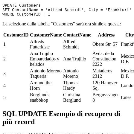
UPDATE Customers 

SET ContactName = 'Alfred Schmidt', City = 'Frankfurt' 

La selezione dalla tabella "Customers" sarà ora simile a questa:
CustomerID
CustomerName
ContactName
Address
City
Alfreds
Alfred
1
Obere Str. 57
Frankf
Futterkiste
Schmidt
Ana Trujillo
Avda. de la
Mexic
2
Emparedados y
Ana Trujillo
Constitucion
D.F.
helados
2222
Antonio Moreno
Antonio
Mataderos
Mexic
3
Taqueria
Moreno
2312
D.F.
Around the
Thomas
120 Hanover
4
Londo
Horn
Hardy
Sq.
Berglunds
Christina
Berguvsvagen
5
Lulea
snabbkop
Berglund
8
SQL UPDATE Esempio di recupero di
più record