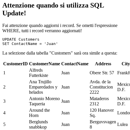
Attenzione quando si utilizza SQL
Update!
Fai attenzione quando aggiorni i record. Se ometti l'espressione
WHERE, tutti i record verranno aggiornati!
UPDATE Customers 

La selezione dalla tabella "Customers" sarà ora simile a questa:
CustomerID
CustomerName
ContactName
Address
City
Alfreds
1
Juan
Obere Str. 57
Frankf
Futterkiste
Ana Trujillo
Avda. de la
Mexic
2
Emparedados y
Juan
Constitucion
D.F.
helados
2222
Antonio Moreno
Mataderos
Mexic
3
Juan
Taqueria
2312
D.F.
Around the
120 Hanover
4
Juan
Londo
Horn
Sq.
Berglunds
Berguvsvagen
5
Juan
Lulea
snabbkop
8