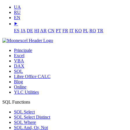
UA
RU
EN
⯈
ES
JA
DE
HI
AR
CN
PT
FR
IT
KO
PL
RO
TR
Principale
Excel
VBA
DAX
SQL
Libre Office CALC
Blog
Online
YLC Utilities
SQL Functions
SQL Select
SQL Select Distinct
SQL Where
SQL And, Or, Not