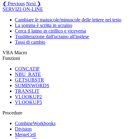
❮ Previous
Next ❯
SERVIZI ON-LINE
Cambiare le maiuscole/minuscole delle lettere nel testo
La somma è scritta in ucraino
Cerca il latino in cirillico e viceversa
Traslitterazione dall'ucraino all'inglese
Tassi di cambio
VBA Macro
Funzioni
CONCATIF
NBU_RATE
GETSUBSTR
SUMINWORDS
TRANSLIT
VLOOKUP2
VLOOKUP3
Procedure
CombineWorkbooks
Division
MergeCell