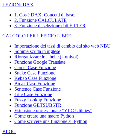
LEZIONI DAX
1. Cos'è DAX. Concetti di base.
2. Funzione CALCULATE
3. Funzione di selezione dati FILTER
CALCOLO PER UFFICIO LIBRE
Importazione dei tassi di cambio dal sito web NBU
Somma scritta in inglese
Riorganizzare le tabelle (Unpivot)
Funzione
Google Translate
Camel Case Funzione
Snake Case Funzione
Kebab Case Funzione
Break Case Funzione
Sentence Case Funzione
Title Case Funzione
Fuzzy Lookup
Funzione
Funzione GETSUBSTR
Estensione professionale "YLC Utilities"
Come creare una macro Python
Come scrivere una funzione su Python
BLOG