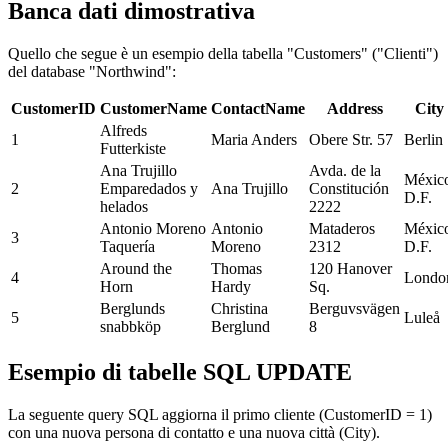
Banca dati dimostrativa
Quello che segue è un esempio della tabella "Customers" ("Clienti")
del database "Northwind":
CustomerID
CustomerName
ContactName
Address
City
Alfreds
1
Maria Anders
Obere Str. 57
Berlin
Futterkiste
Ana Trujillo
Avda. de la
Méxic
2
Emparedados y
Ana Trujillo
Constitución
D.F.
helados
2222
Antonio Moreno
Antonio
Mataderos
Méxic
3
Taquería
Moreno
2312
D.F.
Around the
Thomas
120 Hanover
4
Londo
Horn
Hardy
Sq.
Berglunds
Christina
Berguvsvägen
5
Luleå
snabbköp
Berglund
8
Esempio di tabelle SQL UPDATE
La seguente query SQL aggiorna il primo cliente (CustomerID = 1)
con una nuova persona di contatto e una nuova città (City).