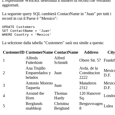
L'espressione WHERE determina il numero di record che verranno
aggiornati.
La seguente query SQL cambierà ContactName in "Juan" per tutti i
record in cui il Paese è "Messico":
UPDATE Customers 

SET ContactName = 'Juan' 

La selezione dalla tabella "Customers" sarà ora simile a questa:
CustomerID
CustomerName
ContactName
Address
City
Alfreds
Alfred
1
Obere Str. 57
Frankf
Futterkiste
Schmidt
Ana Trujillo
Avda. de la
Mexic
2
Emparedados y
Juan
Constitucion
D.F.
helados
2222
Antonio Moreno
Mataderos
Mexic
3
Juan
Taqueria
2312
D.F.
Around the
Thomas
120 Hanover
4
Londo
Horn
Hardy
Sq.
Berglunds
Christina
Berguvsvagen
5
Lulea
snabbkop
Berglund
8