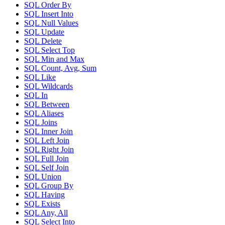
SQL Order By
SQL Insert Into
SQL Null Values
SQL Update
SQL Delete
SQL Select Top
SQL Min and Max
SQL Count, Avg, Sum
SQL Like
SQL Wildcards
SQL In
SQL Between
SQL Aliases
SQL Joins
SQL Inner Join
SQL Left Join
SQL Right Join
SQL Full Join
SQL Self Join
SQL Union
SQL Group By
SQL Having
SQL Exists
SQL Any, All
SQL Select Into