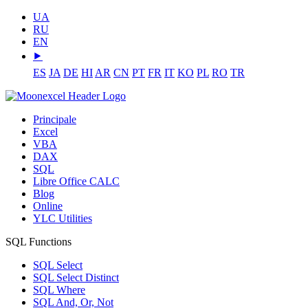
UA
RU
EN
⯈
ES
JA
DE
HI
AR
CN
PT
FR
IT
KO
PL
RO
TR
Principale
Excel
VBA
DAX
SQL
Libre Office CALC
Blog
Online
YLC Utilities
SQL Functions
SQL Select
SQL Select Distinct
SQL Where
SQL And, Or, Not