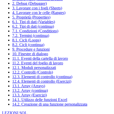
2. Debug (Debugger)
3. Lavorare con i fogli (Sheets)
4. Lavorare con le celle (Ranges)
5. Proprietà (Properties)
6.1. Tipi di dati (Variables)
6.2. Tipi di dati (continua)
7.1. Condizioni (Conditions)
7.2. Termini (continua)
8.1. Cicli (Loops)
8.2. Cicli (continua)
9. Procedure e funzioni
10. Finestre di dialogo
11.1. Eventi della cartella di lavoro
11.2. Eventi del foglio di lavoro
12.1. Moduli personalizzati
12.2. Controlli (Controls)
12.3. Elementi di controllo (continua)
12.4. Elementi di controllo (Esercizi)
13.1. Array (Arrays)
13.2. Array (continua)
13.3. Array (Esercizi)
14.1. Utilizzo delle funzioni Excel
14.2. Creazione di una funzione personalizzata
LEZIONI SQL