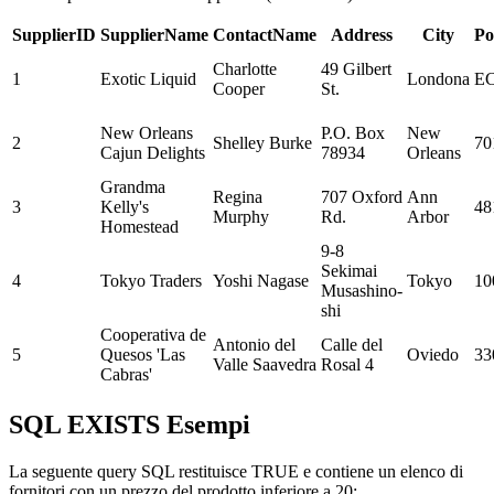
SupplierID
SupplierName
ContactName
Address
City
Po
Charlotte
49 Gilbert
1
Exotic Liquid
Londona
EC
Cooper
St.
New Orleans
P.O. Box
New
2
Shelley Burke
70
Cajun Delights
78934
Orleans
Grandma
Regina
707 Oxford
Ann
3
Kelly's
48
Murphy
Rd.
Arbor
Homestead
9-8
Sekimai
4
Tokyo Traders
Yoshi Nagase
Tokyo
10
Musashino-
shi
Cooperativa de
Antonio del
Calle del
5
Quesos 'Las
Oviedo
33
Valle Saavedra
Rosal 4
Cabras'
SQL EXISTS Esempi
La seguente query SQL restituisce TRUE e contiene un elenco di
fornitori con un prezzo del prodotto inferiore a 20: