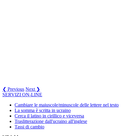
❮ Previous
Next ❯
SERVIZI ON-LINE
Cambiare le maiuscole/minuscole delle lettere nel testo
La somma è scritta in ucraino
Cerca il latino in cirillico e viceversa
Traslitterazione dall'ucraino all'inglese
Tassi di cambio