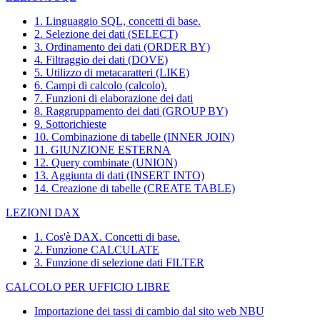
1. Linguaggio SQL, concetti di base.
2. Selezione dei dati (SELECT)
3. Ordinamento dei dati (ORDER BY)
4. Filtraggio dei dati (DOVE)
5. Utilizzo di metacaratteri (LIKE)
6. Campi di calcolo (calcolo).
7. Funzioni di elaborazione dei dati
8. Raggruppamento dei dati (GROUP BY)
9. Sottorichieste
10. Combinazione di tabelle (INNER JOIN)
11. GIUNZIONE ESTERNA
12. Query combinate (UNION)
13. Aggiunta di dati (INSERT INTO)
14. Creazione di tabelle (CREATE TABLE)
LEZIONI DAX
1. Cos'è DAX. Concetti di base.
2. Funzione CALCULATE
3. Funzione di selezione dati FILTER
CALCOLO PER UFFICIO LIBRE
Importazione dei tassi di cambio dal sito web NBU