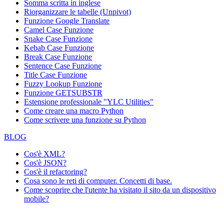
Somma scritta in inglese
Riorganizzare le tabelle (Unpivot)
Funzione
Google Translate
Camel Case Funzione
Snake Case Funzione
Kebab Case Funzione
Break Case Funzione
Sentence Case Funzione
Title Case Funzione
Fuzzy Lookup
Funzione
Funzione GETSUBSTR
Estensione professionale "YLC Utilities"
Come creare una macro Python
Come scrivere una funzione su Python
BLOG
Cos'è XML?
Cos'è JSON?
Cos'è il refactoring?
Cosa sono le reti di computer. Concetti di base.
Come scoprire che l'utente ha visitato il sito da un dispositivo
mobile?