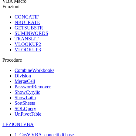
VBA Macro
Funzioni
CONCATIF
NBU_RATE
GETSUBSTR
SUMINWORDS
TRANSLIT
VLOOKUP2
VLOOKUP3
Procedure
CombineWorkbooks
Division
MergeCell
PasswordRemover
ShowCyrylic
ShowLatin
SortSheets
SQLQuery
UnPivotTable
LEZIONI VBA
1. Cos'è VBA, concetti di base.