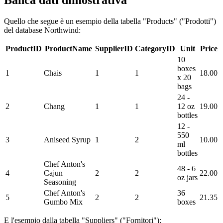
Banca dati dimostrativa
Quello che segue è un esempio della tabella "Products" ("Prodotti")
del database Northwind:
ProductID
ProductName
SupplierID
CategoryID
Unit
Price
10
boxes
1
Chais
1
1
18.00
x 20
bags
24 -
2
Chang
1
1
12 oz
19.00
bottles
12 -
550
3
Aniseed Syrup
1
2
10.00
ml
bottles
Chef Anton's
48 - 6
4
Cajun
2
2
22.00
oz jars
Seasoning
Chef Anton's
36
5
2
2
21.35
Gumbo Mix
boxes
E l'esempio dalla tabella "Suppliers" ("Fornitori"):