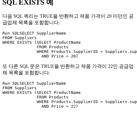
SQL EXISTS 예
다음 SQL 쿼리는 TRUE을 반환하고 제품 가격이 20 미만인 공
급업체 목록을 포함합니다.
Run SQL
SELECT SupplierName 

FROM Suppliers 

WHERE EXISTS (SELECT ProductName 

              FROM Products 

              WHERE Products.SupplierID = Suppliers.sup
또 다른 SQL 문은 TRUE을 반환하고 제품 가격이 22인 공급업
체 목록을 포함합니다.
Run SQL
SELECT SupplierName 

FROM Suppliers 

WHERE EXISTS (SELECT ProductName 

              FROM Products 

              WHERE Products.SupplierID = Suppliers.sup