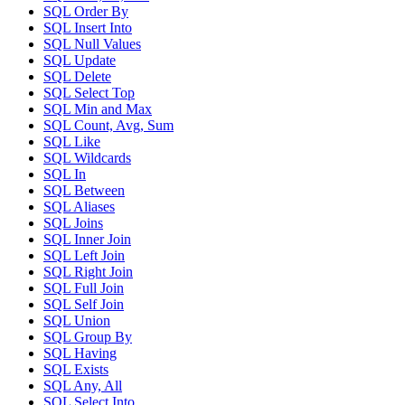
SQL Order By
SQL Insert Into
SQL Null Values
SQL Update
SQL Delete
SQL Select Top
SQL Min and Max
SQL Count, Avg, Sum
SQL Like
SQL Wildcards
SQL In
SQL Between
SQL Aliases
SQL Joins
SQL Inner Join
SQL Left Join
SQL Right Join
SQL Full Join
SQL Self Join
SQL Union
SQL Group By
SQL Having
SQL Exists
SQL Any, All
SQL Select Into