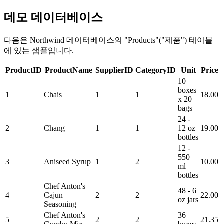
데모 데이터베이스
다음은 Northwind 데이터베이스의 "Products"("제품") 테이블
에 있는 샘플입니다.
ProductID
ProductName
SupplierID
CategoryID
Unit
Price
10
boxes
1
Chais
1
1
18.00
x 20
bags
24 -
2
Chang
1
1
12 oz
19.00
bottles
12 -
550
3
Aniseed Syrup
1
2
10.00
ml
bottles
Chef Anton's
48 - 6
4
Cajun
2
2
22.00
oz jars
Seasoning
Chef Anton's
36
5
2
2
21.35