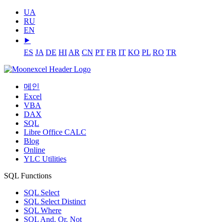
UA
RU
EN
⯈
ES
JA
DE
HI
AR
CN
PT
FR
IT
KO
PL
RO
TR
메인
Excel
VBA
DAX
SQL
Libre Office CALC
Blog
Online
YLC Utilities
SQL Functions
SQL Select
SQL Select Distinct
SQL Where
SQL And, Or, Not