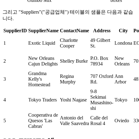
Gumbo Mix
boxes
그리고 "Suppliers"("공급업체") 테이블의 샘플은 다음과 같습
니다.
SupplierID
SupplierName
ContactName
Address
City
Po
Charlotte
49 Gilbert
1
Exotic Liquid
Londona
EC
Cooper
St.
New Orleans
P.O. Box
New
2
Shelley Burke
70
Cajun Delights
78934
Orleans
Grandma
Regina
707 Oxford
Ann
3
Kelly's
48
Murphy
Rd.
Arbor
Homestead
9-8
Sekimai
4
Tokyo Traders
Yoshi Nagase
Tokyo
10
Musashino-
shi
Cooperativa de
Antonio del
Calle del
5
Quesos 'Las
Oviedo
33
Valle Saavedra
Rosal 4
Cabras'