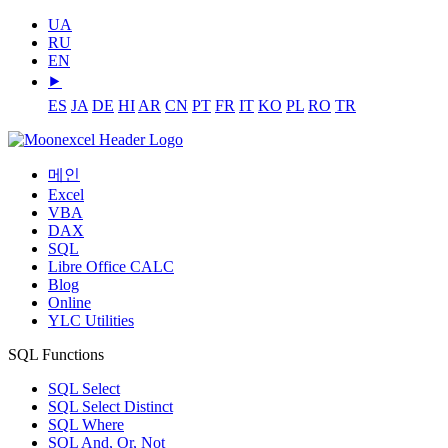
UA
RU
EN
⯈
ES
JA
DE
HI
AR
CN
PT
FR
IT
KO
PL
RO
TR
메인
Excel
VBA
DAX
SQL
Libre Office CALC
Blog
Online
YLC Utilities
SQL Functions
SQL Select
SQL Select Distinct
SQL Where
SQL And, Or, Not