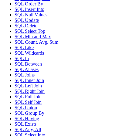
SQL Order By
SQL Insert Into
SQL Null Values
SQL Update
SQL Delete
SQL Select Top
SQL Min and Max
SQL Count, Avg, Sum
SQL Like
SQL Wildcards
SQL In
SQL Between
SQL Aliases
SQL Joins
SQL Inner Join
SQL Left Join
SQL Right Join
SQL Full Join
SQL Self Join
SQL Union
SQL Group By
SQL Having
SQL Exists
SQL Any, All
SQL Select Into