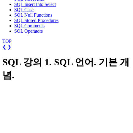
SQL Insert Into Select
SQL Case
SQL Null Functions
SQL Stored Procedures
SQL Comments
SQL Operators
TOP
❮
❯
SQL 강의 1. SQL 언어. 기본 개
념.