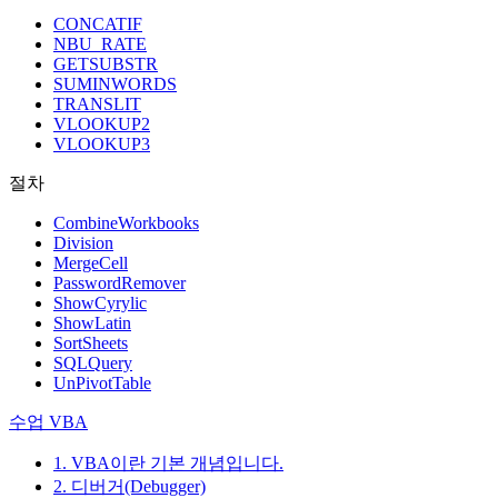
CONCATIF
NBU_RATE
GETSUBSTR
SUMINWORDS
TRANSLIT
VLOOKUP2
VLOOKUP3
절차
CombineWorkbooks
Division
MergeCell
PasswordRemover
ShowCyrylic
ShowLatin
SortSheets
SQLQuery
UnPivotTable
수업 VBA
1. VBA이란 기본 개념입니다.
2. 디버거(Debugger)