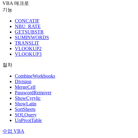
VBA 매크로
기능
CONCATIF
NBU_RATE
GETSUBSTR
SUMINWORDS
TRANSLIT
VLOOKUP2
VLOOKUP3
절차
CombineWorkbooks
Division
MergeCell
PasswordRemover
ShowCyrylic
ShowLatin
SortSheets
SQLQuery
UnPivotTable
수업 VBA