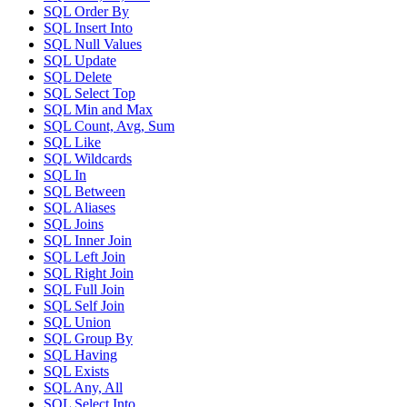
SQL Order By
SQL Insert Into
SQL Null Values
SQL Update
SQL Delete
SQL Select Top
SQL Min and Max
SQL Count, Avg, Sum
SQL Like
SQL Wildcards
SQL In
SQL Between
SQL Aliases
SQL Joins
SQL Inner Join
SQL Left Join
SQL Right Join
SQL Full Join
SQL Self Join
SQL Union
SQL Group By
SQL Having
SQL Exists
SQL Any, All
SQL Select Into