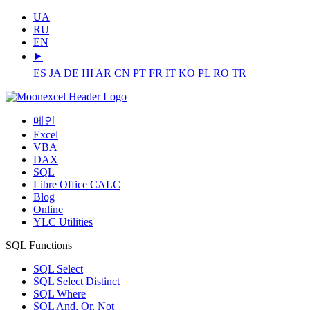
UA
RU
EN
⯈
ES
JA
DE
HI
AR
CN
PT
FR
IT
KO
PL
RO
TR
메인
Excel
VBA
DAX
SQL
Libre Office CALC
Blog
Online
YLC Utilities
SQL Functions
SQL Select
SQL Select Distinct
SQL Where
SQL And, Or, Not