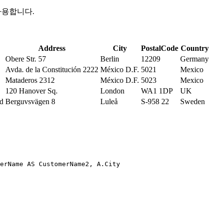
사용합니다.
Address
City
PostalCode
Country
Obere Str. 57
Berlin
12209
Germany
Avda. de la Constitución 2222
México D.F.
5021
Mexico
Mataderos 2312
México D.F.
5023
Mexico
120 Hanover Sq.
London
WA1 1DP
UK
nd
Berguvsvägen 8
Luleå
S-958 22
Sweden
erName AS CustomerName2, A.City 
