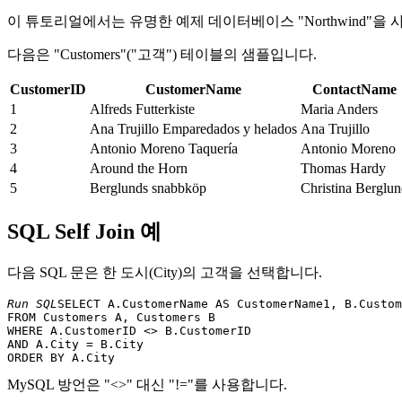
이 튜토리얼에서는 유명한 예제 데이터베이스 "Northwind"을 
다음은 "Customers"("고객") 테이블의 샘플입니다.
CustomerID
CustomerName
ContactName
1
Alfreds Futterkiste
Maria Anders
2
Ana Trujillo Emparedados y helados
Ana Trujillo
3
Antonio Moreno Taquería
Antonio Moreno
4
Around the Horn
Thomas Hardy
5
Berglunds snabbköp
Christina Berglu
SQL Self Join 예
다음 SQL 문은 한 도시(City)의 고객을 선택합니다.
Run SQL
SELECT A.CustomerName AS CustomerName1, B.Custom
FROM Customers A, Customers B 

WHERE A.CustomerID <> B.CustomerID 

AND A.City = B.City 

MySQL 방언은 "<>" 대신 "!="를 사용합니다.