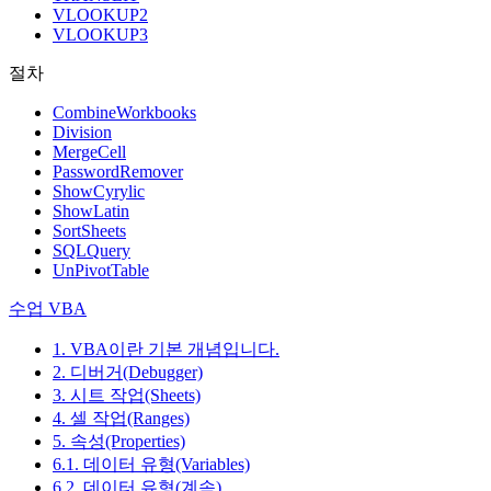
VLOOKUP2
VLOOKUP3
절차
CombineWorkbooks
Division
MergeCell
PasswordRemover
ShowCyrylic
ShowLatin
SortSheets
SQLQuery
UnPivotTable
수업 VBA
1. VBA이란 기본 개념입니다.
2. 디버거(Debugger)
3. 시트 작업(Sheets)
4. 셀 작업(Ranges)
5. 속성(Properties)
6.1. 데이터 유형(Variables)
6.2. 데이터 유형(계속)