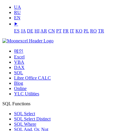
UA
RU
EN
⯈
ES
JA
DE
HI
AR
CN
PT
FR
IT
KO
PL
RO
TR
메인
Excel
VBA
DAX
SQL
Libre Office CALC
Blog
Online
YLC Utilities
SQL Functions
SQL Select
SQL Select Distinct
SQL Where
SQL And, Or, Not