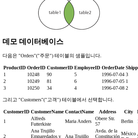
데모 데이터베이스
다음은 "Orders"("주문") 테이블의 샘플입니다.
ProductID
OrderID
CustomerID
EmployeeID
OrderDate
Shipp
1
10248
90
5
1996-07-04
3
2
10249
81
6
1996-07-05
1
3
10250
34
4
1996-07-08
2
그리고 "Customers"("고객") 테이블에서 선택합니다.
CustomerID
CustomerName
ContactName
Address
City
Alfreds
Obere Str.
1
Maria Anders
Berlin
Futterkiste
57
Ana Trujillo
Avda. de la
México
2
Emparedados y
Ana Trujillo
Constitución