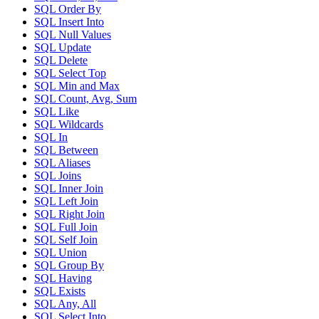
SQL Order By
SQL Insert Into
SQL Null Values
SQL Update
SQL Delete
SQL Select Top
SQL Min and Max
SQL Count, Avg, Sum
SQL Like
SQL Wildcards
SQL In
SQL Between
SQL Aliases
SQL Joins
SQL Inner Join
SQL Left Join
SQL Right Join
SQL Full Join
SQL Self Join
SQL Union
SQL Group By
SQL Having
SQL Exists
SQL Any, All
SQL Select Into