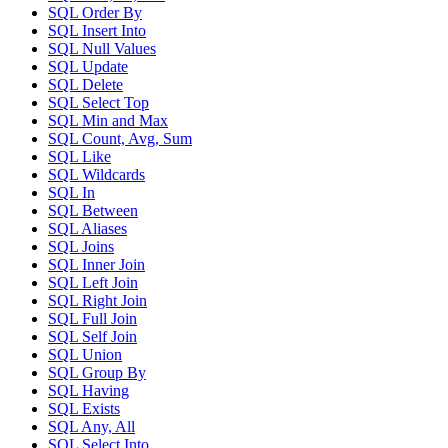
SQL Order By
SQL Insert Into
SQL Null Values
SQL Update
SQL Delete
SQL Select Top
SQL Min and Max
SQL Count, Avg, Sum
SQL Like
SQL Wildcards
SQL In
SQL Between
SQL Aliases
SQL Joins
SQL Inner Join
SQL Left Join
SQL Right Join
SQL Full Join
SQL Self Join
SQL Union
SQL Group By
SQL Having
SQL Exists
SQL Any, All
SQL Select Into