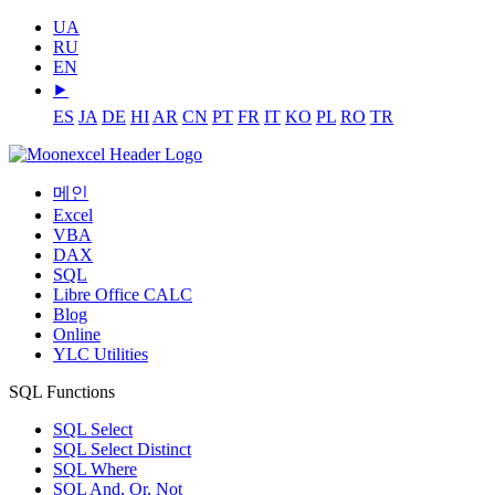
UA
RU
EN
⯈
ES
JA
DE
HI
AR
CN
PT
FR
IT
KO
PL
RO
TR
메인
Excel
VBA
DAX
SQL
Libre Office CALC
Blog
Online
YLC Utilities
SQL Functions
SQL Select
SQL Select Distinct
SQL Where
SQL And, Or, Not