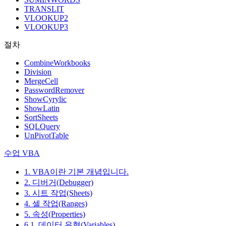
TRANSLIT
VLOOKUP2
VLOOKUP3
절차
CombineWorkbooks
Division
MergeCell
PasswordRemover
ShowCyrylic
ShowLatin
SortSheets
SQLQuery
UnPivotTable
수업 VBA
1. VBA이란 기본 개념입니다.
2. 디버거(Debugger)
3. 시트 작업(Sheets)
4. 셀 작업(Ranges)
5. 속성(Properties)
6.1. 데이터 유형(Variables)