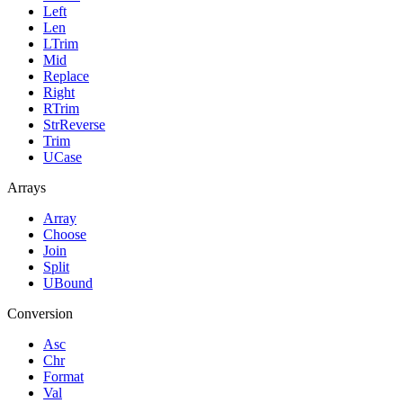
Left
Len
LTrim
Mid
Replace
Right
RTrim
StrReverse
Trim
UCase
Arrays
Array
Choose
Join
Split
UBound
Conversion
Asc
Chr
Format
Val