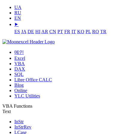
UA
RU
EN
⯈
ES
JA
DE
HI
AR
CN
PT
FR
IT
KO
PL
RO
TR
메인
Excel
VBA
DAX
SQL
Libre Office CALC
Blog
Online
YLC Utilities
VBA Functions
Text
InStr
InStrRev
LCase