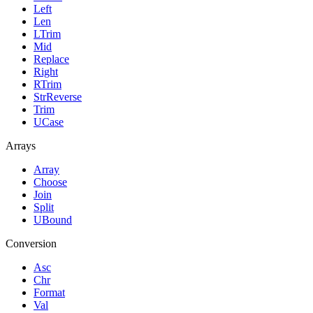
Left
Len
LTrim
Mid
Replace
Right
RTrim
StrReverse
Trim
UCase
Arrays
Array
Choose
Join
Split
UBound
Conversion
Asc
Chr
Format
Val