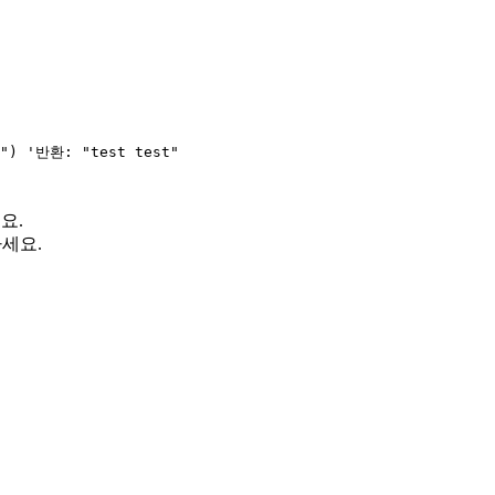
 ") '반환: "test test"

요.
세요.