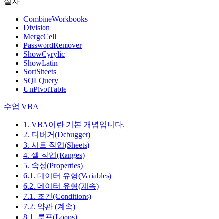
절차
CombineWorkbooks
Division
MergeCell
PasswordRemover
ShowCyrylic
ShowLatin
SortSheets
SQLQuery
UnPivotTable
수업 VBA
1. VBA이란 기본 개념입니다.
2. 디버거(Debugger)
3. 시트 작업(Sheets)
4. 셀 작업(Ranges)
5. 속성(Properties)
6.1. 데이터 유형(Variables)
6.2. 데이터 유형(계속)
7.1. 조건(Conditions)
7.2. 약관 (계속)
8.1. 루프(Loops)