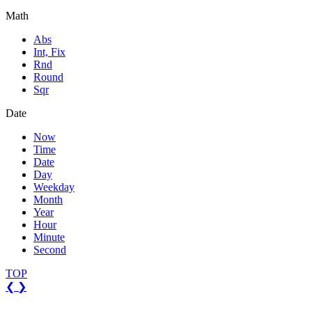
Math
Abs
Int, Fix
Rnd
Round
Sqr
Date
Now
Time
Date
Day
Weekday
Month
Year
Hour
Minute
Second
TOP
❮
❯