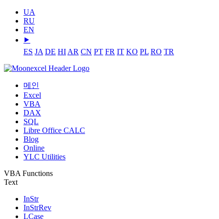
UA
RU
EN
⯈
ES
JA
DE
HI
AR
CN
PT
FR
IT
KO
PL
RO
TR
메인
Excel
VBA
DAX
SQL
Libre Office CALC
Blog
Online
YLC Utilities
VBA Functions
Text
InStr
InStrRev
LCase