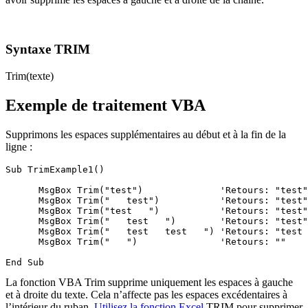
Syntaxe TRIM
Trim(texte)
Exemple de traitement VBA
Supprimons les espaces supplémentaires au début et à la fin de la
ligne :
Sub TrimExample1()

      MsgBox Trim("test")              'Retours: "test"

      MsgBox Trim("   test")           'Retours: "test"

      MsgBox Trim("test   ")           'Retours: "test"

      MsgBox Trim("   test   ")        'Retours: "test"

      MsgBox Trim("   test   test   ") 'Retours: "test 
      MsgBox Trim("   ")               'Retours: ""

La fonction VBA Trim supprime uniquement les espaces à gauche
et à droite du texte. Cela n’affecte pas les espaces excédentaires à
l’intérieur du ruban.
Utilisez la fonction Excel
TRIM pour supprimer