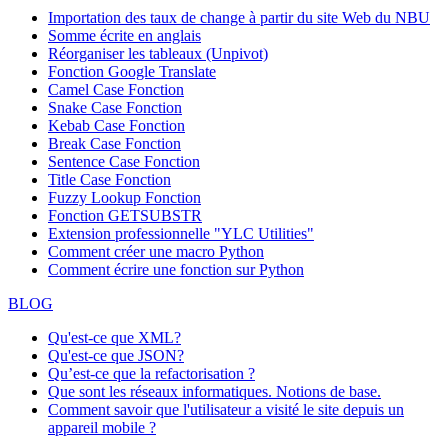
Importation des taux de change à partir du site Web du NBU
Somme écrite en anglais
Réorganiser les tableaux (Unpivot)
Fonction
Google Translate
Camel Case Fonction
Snake Case Fonction
Kebab Case Fonction
Break Case Fonction
Sentence Case Fonction
Title Case Fonction
Fuzzy Lookup
Fonction
Fonction GETSUBSTR
Extension professionnelle "YLC Utilities"
Comment créer une macro Python
Comment écrire une fonction sur Python
BLOG
Qu'est-ce que XML?
Qu'est-ce que JSON?
Qu’est-ce que la refactorisation ?
Que sont les réseaux informatiques. Notions de base.
Comment savoir que l'utilisateur a visité le site depuis un
appareil mobile ?