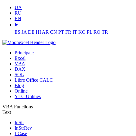
UA
RU
EN
⯈
ES
JA
DE
HI
AR
CN
PT
FR
IT
KO
PL
RO
TR
Principale
Excel
VBA
DAX
SQL
Libre Office CALC
Blog
Online
YLC Utilities
VBA Functions
Text
InStr
InStrRev
LCase