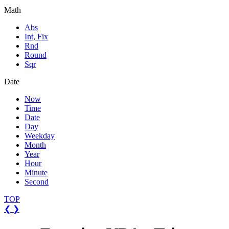
Math
Abs
Int, Fix
Rnd
Round
Sqr
Date
Now
Time
Date
Day
Weekday
Month
Year
Hour
Minute
Second
TOP
❮
❯