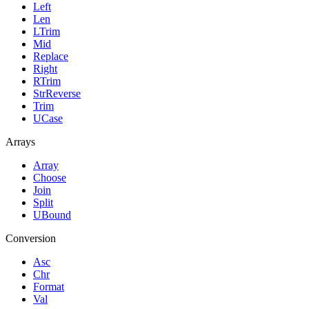
Left
Len
LTrim
Mid
Replace
Right
RTrim
StrReverse
Trim
UCase
Arrays
Array
Choose
Join
Split
UBound
Conversion
Asc
Chr
Format
Val