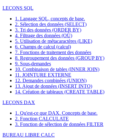
LEÇONS SQL
1. Langage SQL, concepts de base.
2. Sélection des données (SELECT)
3. Tri des données (ORDER BY)
4. Filtrage des données (OÙ)
5. Utilisation de métacaractères (LIKE)
6. Champs de calcul (calcul)
7. Fonctions de traitement des données
8. Regroupement des données (GROUP BY)
9. Sous-demandes
10. Combinaison de tables (INNER JOIN)
11. JOINTURE EXTERNE
12. Demandes combinées (UNION)
13. Ajout de données (INSERT INTO)
14. Création de tableaux (CREATE TABLE)
LEÇONS DAX
1. Qu'est-ce que DAX. Concepts de base.
2. Fonction CALCULATE
3. Fonction de sélection de données FILTER
BUREAU LIBRE CALC