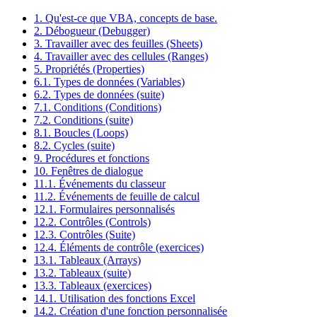
1. Qu'est-ce que VBA, concepts de base.
2. Débogueur (Debugger)
3. Travailler avec des feuilles (Sheets)
4. Travailler avec des cellules (Ranges)
5. Propriétés (Properties)
6.1. Types de données (Variables)
6.2. Types de données (suite)
7.1. Conditions (Conditions)
7.2. Conditions (suite)
8.1. Boucles (Loops)
8.2. Cycles (suite)
9. Procédures et fonctions
10. Fenêtres de dialogue
11.1. Événements du classeur
11.2. Événements de feuille de calcul
12.1. Formulaires personnalisés
12.2. Contrôles (Controls)
12.3. Contrôles (Suite)
12.4. Éléments de contrôle (exercices)
13.1. Tableaux (Arrays)
13.2. Tableaux (suite)
13.3. Tableaux (exercices)
14.1. Utilisation des fonctions Excel
14.2. Création d'une fonction personnalisée