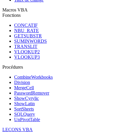
Macros VBA
Fonctions
CONCATIF
NBU_RATE
GETSUBSTR
SUMINWORDS
TRANSLIT
VLOOKUP2
VLOOKUP3
Procédures
CombineWorkbooks
Division
MergeCell
PasswordRemover
ShowCyrylic
ShowLatin
SortSheets
SQLQuery
UnPivotTable
LEÇONS VBA