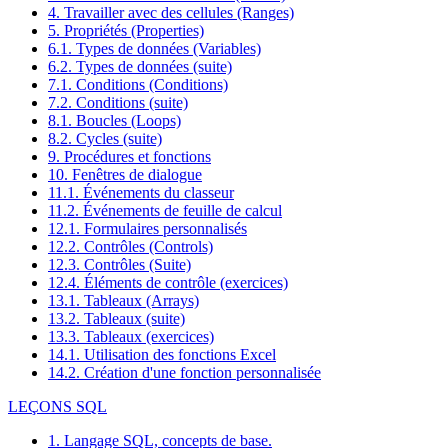
4. Travailler avec des cellules (Ranges)
5. Propriétés (Properties)
6.1. Types de données (Variables)
6.2. Types de données (suite)
7.1. Conditions (Conditions)
7.2. Conditions (suite)
8.1. Boucles (Loops)
8.2. Cycles (suite)
9. Procédures et fonctions
10. Fenêtres de dialogue
11.1. Événements du classeur
11.2. Événements de feuille de calcul
12.1. Formulaires personnalisés
12.2. Contrôles (Controls)
12.3. Contrôles (Suite)
12.4. Éléments de contrôle (exercices)
13.1. Tableaux (Arrays)
13.2. Tableaux (suite)
13.3. Tableaux (exercices)
14.1. Utilisation des fonctions Excel
14.2. Création d'une fonction personnalisée
LEÇONS SQL
1. Langage SQL, concepts de base.