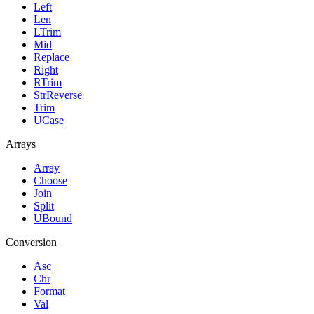
Left
Len
LTrim
Mid
Replace
Right
RTrim
StrReverse
Trim
UCase
Arrays
Array
Choose
Join
Split
UBound
Conversion
Asc
Chr
Format
Val