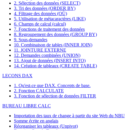
2. Sélection des données (SELECT)
3. Tri des données (ORDER BY)
4. Filtrage des données (OÙ)
5. Utilisation de métacaractères (LIKE)
6. Champs de calcul (calcul)
7. Fonctions de traitement des données
8. Regroupement des données (GROUP BY)
9. Sous-demandes
10. Combinaison de tables (INNER JOIN)
11. JOINTURE EXTERNE
12. Demandes combinées (UNION)
13. Ajout de données (INSERT INTO)
14. Création de tableaux (CREATE TABLE)
LEÇONS DAX
1. Qu'est-ce que DAX. Concepts de base.
2. Fonction CALCULATE
3. Fonction de sélection de données FILTER
BUREAU LIBRE CALC
Importation des taux de change à partir du site Web du NBU
Somme écrite en anglais
Réorganiser les tableaux (Unpivot)