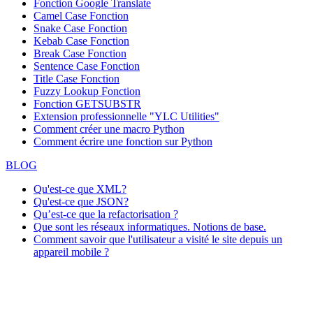
Fonction
Google Translate
Camel Case Fonction
Snake Case Fonction
Kebab Case Fonction
Break Case Fonction
Sentence Case Fonction
Title Case Fonction
Fuzzy Lookup
Fonction
Fonction GETSUBSTR
Extension professionnelle "YLC Utilities"
Comment créer une macro Python
Comment écrire une fonction sur Python
BLOG
Qu'est-ce que XML?
Qu'est-ce que JSON?
Qu’est-ce que la refactorisation ?
Que sont les réseaux informatiques. Notions de base.
Comment savoir que l'utilisateur a visité le site depuis un
appareil mobile ?