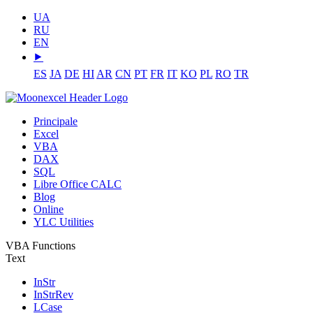
UA
RU
EN
⯈
ES
JA
DE
HI
AR
CN
PT
FR
IT
KO
PL
RO
TR
Principale
Excel
VBA
DAX
SQL
Libre Office CALC
Blog
Online
YLC Utilities
VBA Functions
Text
InStr
InStrRev
LCase