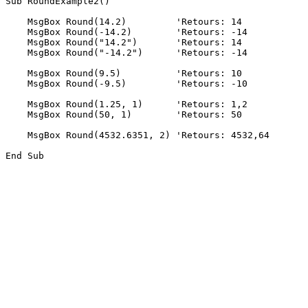
Sub RoundExample2()

    MsgBox Round(14.2)         'Retours: 14

    MsgBox Round(-14.2)        'Retours: -14

    MsgBox Round("14.2")       'Retours: 14

    MsgBox Round("-14.2")      'Retours: -14

    MsgBox Round(9.5)          'Retours: 10

    MsgBox Round(-9.5)         'Retours: -10

    MsgBox Round(1.25, 1)      'Retours: 1,2

    MsgBox Round(50, 1)        'Retours: 50

    MsgBox Round(4532.6351, 2) 'Retours: 4532,64
