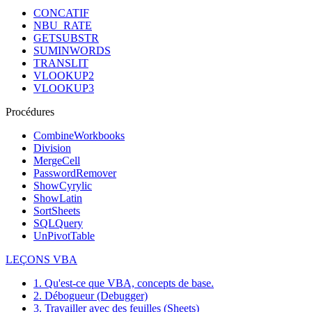
CONCATIF
NBU_RATE
GETSUBSTR
SUMINWORDS
TRANSLIT
VLOOKUP2
VLOOKUP3
Procédures
CombineWorkbooks
Division
MergeCell
PasswordRemover
ShowCyrylic
ShowLatin
SortSheets
SQLQuery
UnPivotTable
LEÇONS VBA
1. Qu'est-ce que VBA, concepts de base.
2. Débogueur (Debugger)
3. Travailler avec des feuilles (Sheets)