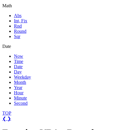
Math
Abs
Int, Fix
Rnd
Round
Sqr
Date
Now
Time
Date
Day
Weekday
Month
Year
Hour
Minute
Second
TOP
❮
❯