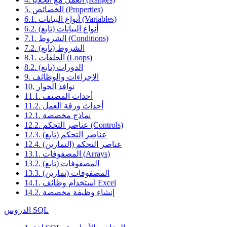
5. الخصائص (Properties)
6.1. أنواع البيانات (Variables)
6.2. أنواع البيانات (تابع)
7.1. الشروط (Conditions)
7.2. الشروط (تابع)
8.1. الحلقات (Loops)
8.2. الدورات (تابع)
9. الإجراءات والوظائف
10. نوافذ الحوار
11.1. أحداث المصنف
11.2. أحداث ورقة العمل
12.1. نماذج مخصصة
12.2. عناصر التحكم (Controls)
12.3. عناصر التحكم (تابع)
12.4. عناصر التحكم (التمارين)
13.1. المصفوفات (Arrays)
13.2. المصفوفات (تابع)
13.3. المصفوفات (تمارين)
14.1. استخدام وظائف Excel
14.2. إنشاء وظيفة مخصصة
الدروس SQL