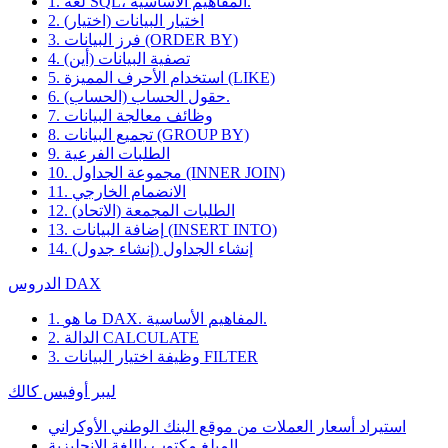
1. لغة SQL، المفاهيم الأساسية.
2. اختيار البيانات (اختيار)
3. فرز البيانات (ORDER BY)
4. تصفية البيانات (أين)
5. استخدام الأحرف المميزة (LIKE)
6. حقول الحساب (الحساب).
7. وظائف معالجة البيانات
8. تجميع البيانات (GROUP BY)
9. الطلبات الفرعية
10. مجموعة الجداول (INNER JOIN)
11. الانضمام الخارجي
12. الطلبات المجمعة (الاتحاد)
13. إضافة البيانات (INSERT INTO)
14. إنشاء الجداول (إنشاء جدول)
الدروس DAX
1. ما هو DAX. المفاهيم الأساسية.
2. الدالة CALCULATE
3. وظيفة اختيار البيانات FILTER
ليبر أوفيس كالك
استيراد أسعار العملات من موقع البنك الوطني الأوكراني
المبلغ مكتوب باللغة الإنجليزية