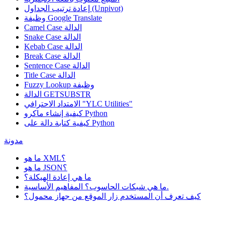
إعادة ترتيب الجداول (Unpivot)
Google Translate
وظيفة
Camel Case الدالة
Snake Case الدالة
Kebab Case الدالة
Break Case الدالة
Sentence Case الدالة
Title Case الدالة
وظيفة
Fuzzy Lookup
الدالة GETSUBSTR
الامتداد الاحترافي "YLC Utilities"
كيفية إنشاء ماكرو Python
كيفية كتابة دالة على Python
مدونة
ما هو XML؟
ما هو JSON؟
ما هي إعادة الهيكلة؟
ما هي شبكات الحاسوب؟ المفاهيم الأساسية.
كيف تعرف أن المستخدم زار الموقع من جهاز محمول؟