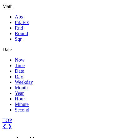
Math
Abs
Int, Fix
Rnd
Round
Sqr
Date
Now
Time
Date
Day
Weekday
Month
Year
Hour
Minute
Second
TOP
❮
❯