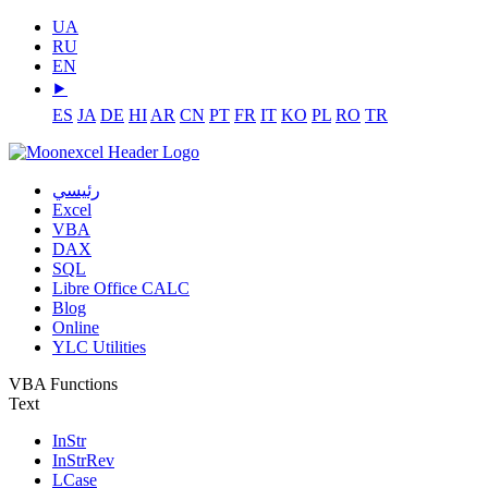
UA
RU
EN
⯈
ES
JA
DE
HI
AR
CN
PT
FR
IT
KO
PL
RO
TR
رئيسي
Excel
VBA
DAX
SQL
Libre Office CALC
Blog
Online
YLC Utilities
VBA Functions
Text
InStr
InStrRev
LCase