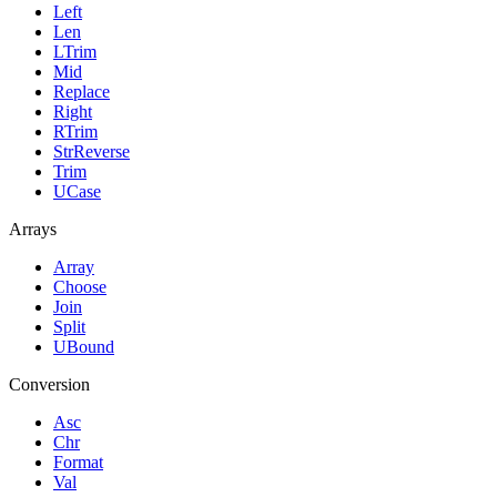
Left
Len
LTrim
Mid
Replace
Right
RTrim
StrReverse
Trim
UCase
Arrays
Array
Choose
Join
Split
UBound
Conversion
Asc
Chr
Format
Val