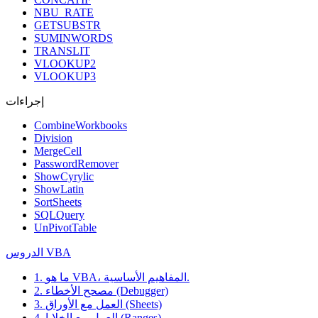
NBU_RATE
GETSUBSTR
SUMINWORDS
TRANSLIT
VLOOKUP2
VLOOKUP3
إجراءات
CombineWorkbooks
Division
MergeCell
PasswordRemover
ShowCyrylic
ShowLatin
SortSheets
SQLQuery
UnPivotTable
الدروس VBA
1. ما هو VBA، المفاهيم الأساسية.
2. مصحح الأخطاء (Debugger)
3. العمل مع الأوراق (Sheets)
4. العمل مع الخلايا (Ranges)