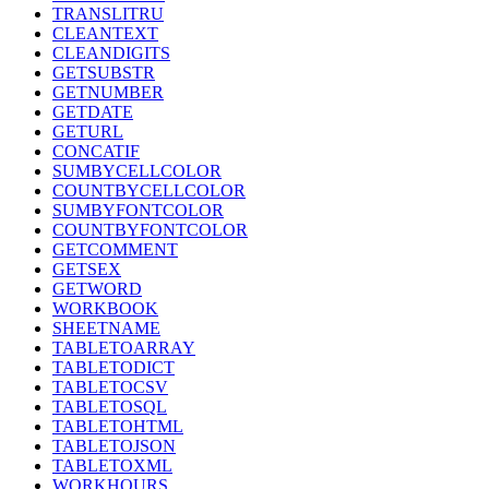
TRANSLITRU
CLEANTEXT
CLEANDIGITS
GETSUBSTR
GETNUMBER
GETDATE
GETURL
CONCATIF
SUMBYCELLCOLOR
COUNTBYCELLCOLOR
SUMBYFONTCOLOR
COUNTBYFONTCOLOR
GETCOMMENT
GETSEX
GETWORD
WORKBOOK
SHEETNAME
TABLETOARRAY
TABLETODICT
TABLETOCSV
TABLETOSQL
TABLETOHTML
TABLETOJSON
TABLETOXML
WORKHOURS