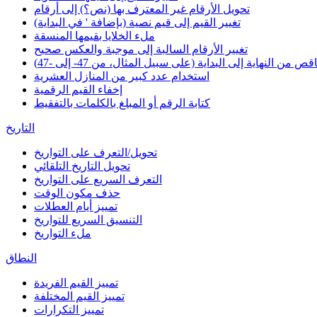
تحويل الأرقام غير المعترف بها (نص؟) إلى أرقام
تغيير القيم إلى قيم نصية (بإضافة ' في البداية)
ملء الخلايا بقيمها المنسقة
تغيير الأرقام السالبة إلى موجبة والعكس صحيح
 من النهاية إلى البداية (على سبيل المثال، من 47- إلى -47)
استخدام عدد كبير من المنازل العشرية
إخفاء القيم الرقمية
كتابة الرقم أو المبلغ بالكلمات بالتفقيط
التاريخ
تحويل/التعرف على التواريخ
تحويل التاريخ التلقائي
التعرف السريع على التواريخ
حذف مكون الوقت
تمييز أيام العطلات
التنسيق السريع للتواريخ
ملء التواريخ
النطاق
تمييز القيم الفريدة
تمييز القيم المختلفة
تمييز التكرارات