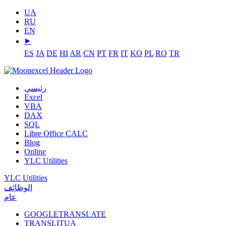
UA
RU
EN
⯈
ES
JA
DE
HI
AR
CN
PT
FR
IT
KO
PL
RO
TR
رئيسي
Excel
VBA
DAX
SQL
Libre Office CALC
Blog
Online
YLC Utilities
YLC Utilities
الوظائف
عام
GOOGLETRANSLATE
TRANSLITUA