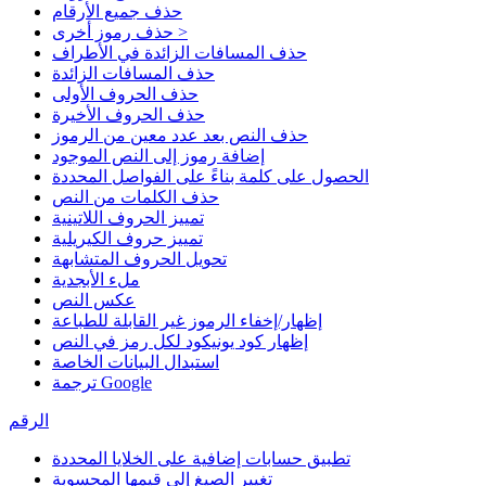
حذف جميع الأرقام
حذف رموز أخرى >
حذف المسافات الزائدة في الأطراف
حذف المسافات الزائدة
حذف الحروف الأولى
حذف الحروف الأخيرة
حذف النص بعد عدد معين من الرموز
إضافة رموز إلى النص الموجود
الحصول على كلمة بناءً على الفواصل المحددة
حذف الكلمات من النص
تمييز الحروف اللاتينية
تمييز حروف الكيريلية
تحويل الحروف المتشابهة
ملء الأبجدية
عكس النص
إظهار/إخفاء الرموز غير القابلة للطباعة
إظهار كود يونيكود لكل رمز في النص
استبدال البيانات الخاصة
ترجمة Google
الرقم
تطبيق حسابات إضافية على الخلايا المحددة
تغيير الصيغ إلى قيمها المحسوبة