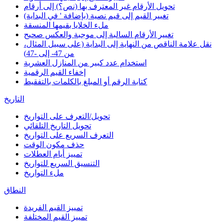
تحويل الأرقام غير المعترف بها (نص؟) إلى أرقام
تغيير القيم إلى قيم نصية (بإضافة ' في البداية)
ملء الخلايا بقيمها المنسقة
تغيير الأرقام السالبة إلى موجبة والعكس صحيح
نقل علامة الناقص من النهاية إلى البداية (على سبيل المثال،
من 47- إلى -47)
استخدام عدد كبير من المنازل العشرية
إخفاء القيم الرقمية
كتابة الرقم أو المبلغ بالكلمات بالتفقيط
التاريخ
تحويل/التعرف على التواريخ
تحويل التاريخ التلقائي
التعرف السريع على التواريخ
حذف مكون الوقت
تمييز أيام العطلات
التنسيق السريع للتواريخ
ملء التواريخ
النطاق
تمييز القيم الفريدة
تمييز القيم المختلفة