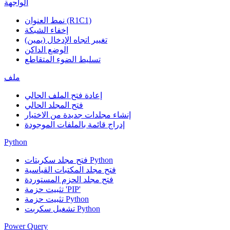
الواجهة
نمط العنوان (R1C1)
إخفاء الشبكة
تغيير اتجاه الإدخال (يمين)
الوضع الداكن
تسليط الضوء المتقاطع
ملف
إعادة فتح الملف الحالي
فتح المجلد الحالي
إنشاء مجلدات جديدة من الاختيار
إدراج قائمة بالملفات الموجودة
Python
فتح مجلد سكربتات Python
فتح مجلد المكتبات القياسية
فتح مجلد الحزم المستوردة
تثبيت حزمة 'PIP'
تثبيت حزمة Python
تشغيل سكربت Python
Power Query