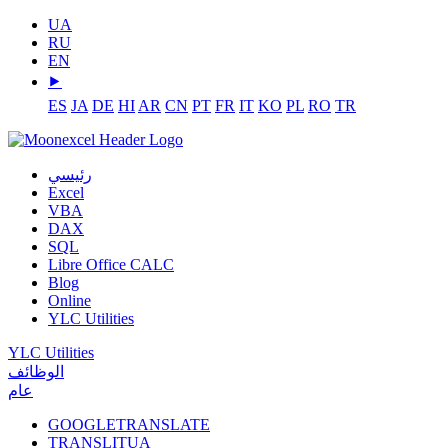
UA
RU
EN
⯈
ES
JA
DE
HI
AR
CN
PT
FR
IT
KO
PL
RO
TR
رئيسي
Excel
VBA
DAX
SQL
Libre Office CALC
Blog
Online
YLC Utilities
YLC Utilities
الوظائف
عام
GOOGLETRANSLATE
TRANSLITUA