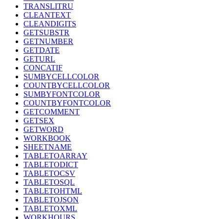
TRANSLITRU
CLEANTEXT
CLEANDIGITS
GETSUBSTR
GETNUMBER
GETDATE
GETURL
CONCATIF
SUMBYCELLCOLOR
COUNTBYCELLCOLOR
SUMBYFONTCOLOR
COUNTBYFONTCOLOR
GETCOMMENT
GETSEX
GETWORD
WORKBOOK
SHEETNAME
TABLETOARRAY
TABLETODICT
TABLETOCSV
TABLETOSQL
TABLETOHTML
TABLETOJSON
TABLETOXML
WORKHOURS