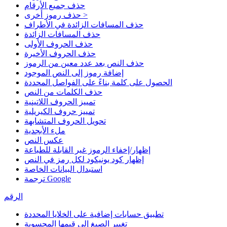
حذف جميع الأرقام
حذف رموز أخرى >
حذف المسافات الزائدة في الأطراف
حذف المسافات الزائدة
حذف الحروف الأولى
حذف الحروف الأخيرة
حذف النص بعد عدد معين من الرموز
إضافة رموز إلى النص الموجود
الحصول على كلمة بناءً على الفواصل المحددة
حذف الكلمات من النص
تمييز الحروف اللاتينية
تمييز حروف الكيريلية
تحويل الحروف المتشابهة
ملء الأبجدية
عكس النص
إظهار/إخفاء الرموز غير القابلة للطباعة
إظهار كود يونيكود لكل رمز في النص
استبدال البيانات الخاصة
ترجمة Google
الرقم
تطبيق حسابات إضافية على الخلايا المحددة
تغيير الصيغ إلى قيمها المحسوبة