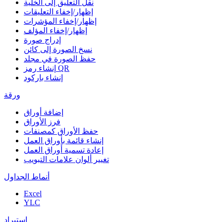
نقل التعليق إلى الخلية
إظهار/إخفاء التعليقات
إظهار/إخفاء المؤشرات
إظهار/إخفاء المؤلف
إدراج صورة
نسخ الصورة إلى كائن
حفظ الصورة في مجلد
إنشاء رمز QR
إنشاء باركود
ورقة
إضافة أوراق
فرز الأوراق
حفظ الأوراق كمصنفات
إنشاء قائمة بأوراق العمل
إعادة تسمية أوراق العمل
تغيير ألوان علامات التبويب
أنماط الجداول
Excel
YLC
استيراد