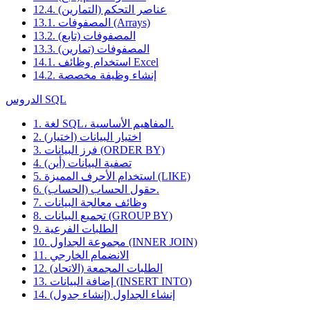
12.4. عناصر التحكم (التمارين)
13.1. المصفوفات (Arrays)
13.2. المصفوفات (تابع)
13.3. المصفوفات (تمارين)
14.1. استخدام وظائف Excel
14.2. إنشاء وظيفة مخصصة
الدروس SQL
1. لغة SQL، المفاهيم الأساسية.
2. اختيار البيانات (اختيار)
3. فرز البيانات (ORDER BY)
4. تصفية البيانات (أين)
5. استخدام الأحرف المميزة (LIKE)
6. حقول الحساب (الحساب).
7. وظائف معالجة البيانات
8. تجميع البيانات (GROUP BY)
9. الطلبات الفرعية
10. مجموعة الجداول (INNER JOIN)
11. الانضمام الخارجي
12. الطلبات المجمعة (الاتحاد)
13. إضافة البيانات (INSERT INTO)
14. إنشاء الجداول (إنشاء جدول)