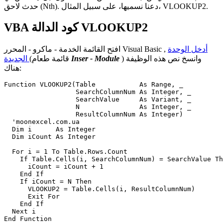
حدث لاحق (Nth). دعنا نسميها، على سبيل المثال، VLOOKUP2.
VBA كود الدالة VLOOKUP2
أدخل الوحدة
,
الخدمة - ماكرو - المحرر Visual Basic
افتح القائمة
) وانسخ نص هذه الوظيفة
Inser - Module
(قائمة طعام
الجديدة
هناك:
Function VLOOKUP2(Table           As Range, _

                  SearchColumnNum As Integer, _

                  SearchValue     As Variant, _

                  N               As Integer, _

                  ResultColumnNum As Integer)        

  'moonexcel.com.ua

  Dim i      As Integer

  Dim iCount As Integer

  For i = 1 To Table.Rows.Count

    If Table.Cells(i, SearchColumnNum) = SearchValue Th
      iCount = iCount + 1

    End If

    If iCount = N Then

      VLOOKUP2 = Table.Cells(i, ResultColumnNum)

      Exit For

    End If

  Next i
