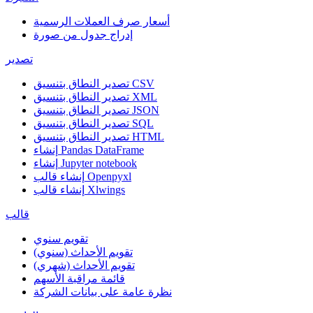
أسعار صرف العملات الرسمية
إدراج جدول من صورة
تصدير
تصدير النطاق بتنسيق CSV
تصدير النطاق بتنسيق XML
تصدير النطاق بتنسيق JSON
تصدير النطاق بتنسيق SQL
تصدير النطاق بتنسيق HTML
إنشاء Pandas DataFrame
إنشاء Jupyter notebook
إنشاء قالب Openpyxl
إنشاء قالب Xlwings
قالب
تقويم سنوي
تقويم الأحداث (سنوي)
تقويم الأحداث (شهري)
قائمة مراقبة الأسهم
نظرة عامة على بيانات الشركة