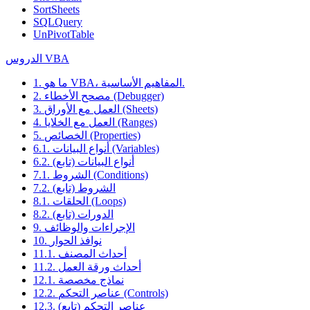
SortSheets
SQLQuery
UnPivotTable
الدروس VBA
1. ما هو VBA، المفاهيم الأساسية.
2. مصحح الأخطاء (Debugger)
3. العمل مع الأوراق (Sheets)
4. العمل مع الخلايا (Ranges)
5. الخصائص (Properties)
6.1. أنواع البيانات (Variables)
6.2. أنواع البيانات (تابع)
7.1. الشروط (Conditions)
7.2. الشروط (تابع)
8.1. الحلقات (Loops)
8.2. الدورات (تابع)
9. الإجراءات والوظائف
10. نوافذ الحوار
11.1. أحداث المصنف
11.2. أحداث ورقة العمل
12.1. نماذج مخصصة
12.2. عناصر التحكم (Controls)
12.3. عناصر التحكم (تابع)