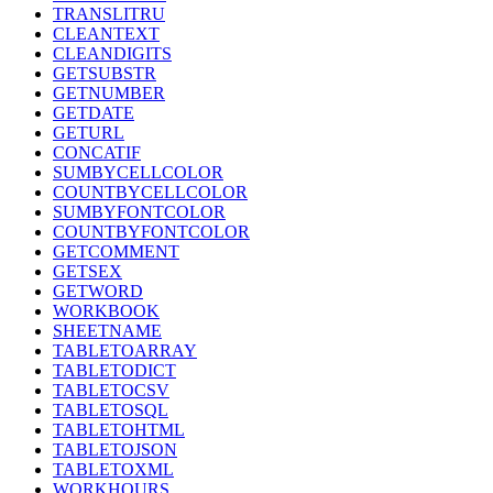
TRANSLITRU
CLEANTEXT
CLEANDIGITS
GETSUBSTR
GETNUMBER
GETDATE
GETURL
CONCATIF
SUMBYCELLCOLOR
COUNTBYCELLCOLOR
SUMBYFONTCOLOR
COUNTBYFONTCOLOR
GETCOMMENT
GETSEX
GETWORD
WORKBOOK
SHEETNAME
TABLETOARRAY
TABLETODICT
TABLETOCSV
TABLETOSQL
TABLETOHTML
TABLETOJSON
TABLETOXML
WORKHOURS