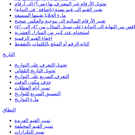
تحويل الأرقام غير المعترف بها (نص؟) إلى أرقام
تغيير القيم إلى قيم نصية (بإضافة ' في البداية)
ملء الخلايا بقيمها المنسقة
تغيير الأرقام السالبة إلى موجبة والعكس صحيح
 من النهاية إلى البداية (على سبيل المثال، من 47- إلى -47)
استخدام عدد كبير من المنازل العشرية
إخفاء القيم الرقمية
كتابة الرقم أو المبلغ بالكلمات بالتفقيط
التاريخ
تحويل/التعرف على التواريخ
تحويل التاريخ التلقائي
التعرف السريع على التواريخ
حذف مكون الوقت
تمييز أيام العطلات
التنسيق السريع للتواريخ
ملء التواريخ
النطاق
تمييز القيم الفريدة
تمييز القيم المختلفة
تمييز التكرارات