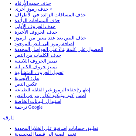
حذف جميع الأرقام
حذف رموز أخرى >
حذف المسافات الزائدة في الأطراف
حذف المسافات الزائدة
حذف الحروف الأولى
حذف الحروف الأخيرة
حذف النص بعد عدد معين من الرموز
إضافة رموز إلى النص الموجود
الحصول على كلمة بناءً على الفواصل المحددة
حذف الكلمات من النص
تمييز الحروف اللاتينية
تمييز حروف الكيريلية
تحويل الحروف المتشابهة
ملء الأبجدية
عكس النص
إظهار/إخفاء الرموز غير القابلة للطباعة
إظهار كود يونيكود لكل رمز في النص
استبدال البيانات الخاصة
ترجمة Google
الرقم
تطبيق حسابات إضافية على الخلايا المحددة
تغيير الصيغ إلى قيمها المحسوبة