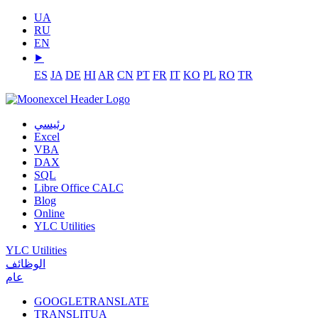
UA
RU
EN
⯈
ES
JA
DE
HI
AR
CN
PT
FR
IT
KO
PL
RO
TR
رئيسي
Excel
VBA
DAX
SQL
Libre Office CALC
Blog
Online
YLC Utilities
YLC Utilities
الوظائف
عام
GOOGLETRANSLATE
TRANSLITUA