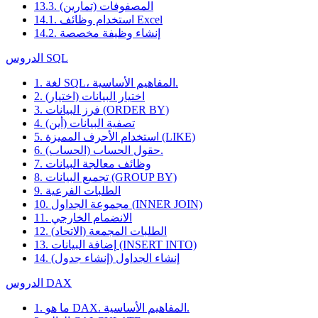
13.3. المصفوفات (تمارين)
14.1. استخدام وظائف Excel
14.2. إنشاء وظيفة مخصصة
الدروس SQL
1. لغة SQL، المفاهيم الأساسية.
2. اختيار البيانات (اختيار)
3. فرز البيانات (ORDER BY)
4. تصفية البيانات (أين)
5. استخدام الأحرف المميزة (LIKE)
6. حقول الحساب (الحساب).
7. وظائف معالجة البيانات
8. تجميع البيانات (GROUP BY)
9. الطلبات الفرعية
10. مجموعة الجداول (INNER JOIN)
11. الانضمام الخارجي
12. الطلبات المجمعة (الاتحاد)
13. إضافة البيانات (INSERT INTO)
14. إنشاء الجداول (إنشاء جدول)
الدروس DAX
1. ما هو DAX. المفاهيم الأساسية.