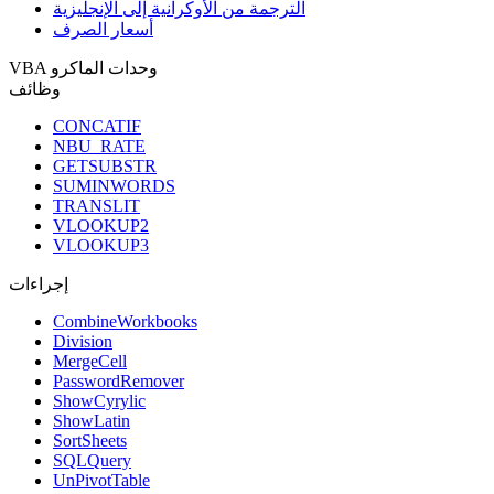
الترجمة من الأوكرانية إلى الإنجليزية
أسعار الصرف
VBA وحدات الماكرو
وظائف
CONCATIF
NBU_RATE
GETSUBSTR
SUMINWORDS
TRANSLIT
VLOOKUP2
VLOOKUP3
إجراءات
CombineWorkbooks
Division
MergeCell
PasswordRemover
ShowCyrylic
ShowLatin
SortSheets
SQLQuery
UnPivotTable