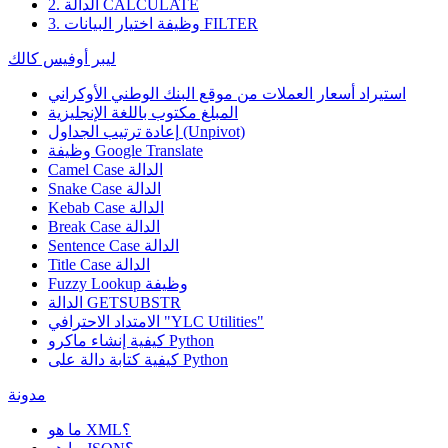
2. الدالة CALCULATE
3. وظيفة اختيار البيانات FILTER
ليبر أوفيس كالك
استيراد أسعار العملات من موقع البنك الوطني الأوكراني
المبلغ مكتوب باللغة الإنجليزية
إعادة ترتيب الجداول (Unpivot)
Google Translate
وظيفة
Camel Case الدالة
Snake Case الدالة
Kebab Case الدالة
Break Case الدالة
Sentence Case الدالة
Title Case الدالة
وظيفة
Fuzzy Lookup
الدالة GETSUBSTR
الامتداد الاحترافي "YLC Utilities"
كيفية إنشاء ماكرو Python
كيفية كتابة دالة على Python
مدونة
ما هو XML؟