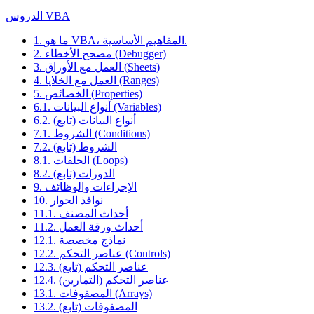
الدروس VBA
1. ما هو VBA، المفاهيم الأساسية.
2. مصحح الأخطاء (Debugger)
3. العمل مع الأوراق (Sheets)
4. العمل مع الخلايا (Ranges)
5. الخصائص (Properties)
6.1. أنواع البيانات (Variables)
6.2. أنواع البيانات (تابع)
7.1. الشروط (Conditions)
7.2. الشروط (تابع)
8.1. الحلقات (Loops)
8.2. الدورات (تابع)
9. الإجراءات والوظائف
10. نوافذ الحوار
11.1. أحداث المصنف
11.2. أحداث ورقة العمل
12.1. نماذج مخصصة
12.2. عناصر التحكم (Controls)
12.3. عناصر التحكم (تابع)
12.4. عناصر التحكم (التمارين)
13.1. المصفوفات (Arrays)
13.2. المصفوفات (تابع)