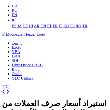
UA
RU
EN
⯈
ES
JA
DE
HI
AR
CN
PT
FR
IT
KO
PL
RO
TR
رئيسي
Excel
VBA
DAX
SQL
Libre Office CALC
Blog
Online
YLC Utilities
TOP
❮
❯
استيراد أسعار صرف العملات من