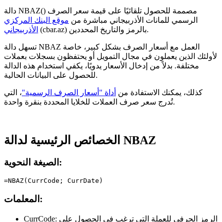
دالة NBAZ() مصممة للحصول تلقائيًا على قيمة سعر الصرف
الرسمي للمانات الأذربيجاني مباشرة من
موقع البنك المركزي
(cbar.az) بالرمز والتاريخ المحددين.
الأذربيجاني
تسهل دالة NBAZ العمل مع أسعار الصرف بشكل كبير، خاصة
لأولئك الذين يعملون في مجال التمويل أو يحتفظون بسجلات بعملات
مختلفة. بدلاً من إدخال الأسعار يدويًا، يكفي استخدام هذه الدالة
للحصول على البيانات الحالية.
كذلك، يمكنك الاستفادة من
أداة "أسعار الصرف الرسمية"
، التي
تُدرج سعر صرف العملات للخلايا المحددة بنقرة واحدة.
الخصائص الرئيسية لدالة NBAZ
الصيغة النحوية:
المعلمات:
الرمز الحرفي للعملة التي ترغب في الحصول على
CurrCode: