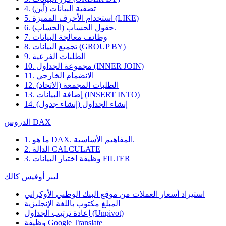
4. تصفية البيانات (أين)
5. استخدام الأحرف المميزة (LIKE)
6. حقول الحساب (الحساب).
7. وظائف معالجة البيانات
8. تجميع البيانات (GROUP BY)
9. الطلبات الفرعية
10. مجموعة الجداول (INNER JOIN)
11. الانضمام الخارجي
12. الطلبات المجمعة (الاتحاد)
13. إضافة البيانات (INSERT INTO)
14. إنشاء الجداول (إنشاء جدول)
الدروس DAX
1. ما هو DAX. المفاهيم الأساسية.
2. الدالة CALCULATE
3. وظيفة اختيار البيانات FILTER
ليبر أوفيس كالك
استيراد أسعار العملات من موقع البنك الوطني الأوكراني
المبلغ مكتوب باللغة الإنجليزية
إعادة ترتيب الجداول (Unpivot)
Google Translate
وظيفة