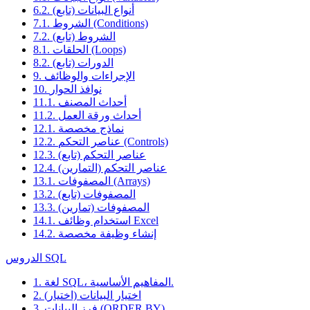
6.2. أنواع البيانات (تابع)
7.1. الشروط (Conditions)
7.2. الشروط (تابع)
8.1. الحلقات (Loops)
8.2. الدورات (تابع)
9. الإجراءات والوظائف
10. نوافذ الحوار
11.1. أحداث المصنف
11.2. أحداث ورقة العمل
12.1. نماذج مخصصة
12.2. عناصر التحكم (Controls)
12.3. عناصر التحكم (تابع)
12.4. عناصر التحكم (التمارين)
13.1. المصفوفات (Arrays)
13.2. المصفوفات (تابع)
13.3. المصفوفات (تمارين)
14.1. استخدام وظائف Excel
14.2. إنشاء وظيفة مخصصة
الدروس SQL
1. لغة SQL، المفاهيم الأساسية.
2. اختيار البيانات (اختيار)
3. فرز البيانات (ORDER BY)