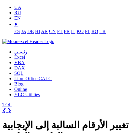
UA
RU
EN
⯈
ES
JA
DE
HI
AR
CN
PT
FR
IT
KO
PL
RO
TR
رئيسي
Excel
VBA
DAX
SQL
Libre Office CALC
Blog
Online
YLC Utilities
TOP
❮
❯
تغيير الأرقام السالبة إلى الإيجابية