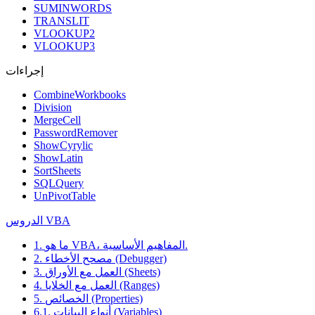
SUMINWORDS
TRANSLIT
VLOOKUP2
VLOOKUP3
إجراءات
CombineWorkbooks
Division
MergeCell
PasswordRemover
ShowCyrylic
ShowLatin
SortSheets
SQLQuery
UnPivotTable
الدروس VBA
1. ما هو VBA، المفاهيم الأساسية.
2. مصحح الأخطاء (Debugger)
3. العمل مع الأوراق (Sheets)
4. العمل مع الخلايا (Ranges)
5. الخصائص (Properties)
6.1. أنواع البيانات (Variables)