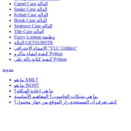
Camel Case الدالة
Snake Case الدالة
Kebab Case الدالة
Break Case الدالة
Sentence Case الدالة
Title Case الدالة
وظيفة
Fuzzy Lookup
الدالة GETSUBSTR
الامتداد الاحترافي "YLC Utilities"
كيفية إنشاء ماكرو Python
كيفية كتابة دالة على Python
مدونة
ما هو XML؟
ما هو JSON؟
ما هي إعادة الهيكلة؟
ما هي شبكات الحاسوب؟ المفاهيم الأساسية.
كيف تعرف أن المستخدم زار الموقع من جهاز محمول؟