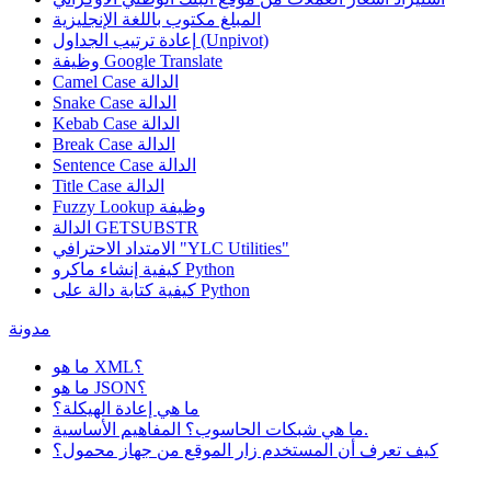
المبلغ مكتوب باللغة الإنجليزية
إعادة ترتيب الجداول (Unpivot)
Google Translate
وظيفة
Camel Case الدالة
Snake Case الدالة
Kebab Case الدالة
Break Case الدالة
Sentence Case الدالة
Title Case الدالة
وظيفة
Fuzzy Lookup
الدالة GETSUBSTR
الامتداد الاحترافي "YLC Utilities"
كيفية إنشاء ماكرو Python
كيفية كتابة دالة على Python
مدونة
ما هو XML؟
ما هو JSON؟
ما هي إعادة الهيكلة؟
ما هي شبكات الحاسوب؟ المفاهيم الأساسية.
كيف تعرف أن المستخدم زار الموقع من جهاز محمول؟