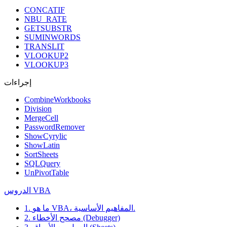
CONCATIF
NBU_RATE
GETSUBSTR
SUMINWORDS
TRANSLIT
VLOOKUP2
VLOOKUP3
إجراءات
CombineWorkbooks
Division
MergeCell
PasswordRemover
ShowCyrylic
ShowLatin
SortSheets
SQLQuery
UnPivotTable
الدروس VBA
1. ما هو VBA، المفاهيم الأساسية.
2. مصحح الأخطاء (Debugger)