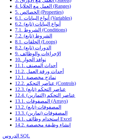
3. العمل مع الأوراق (Sheets)
4. العمل مع الخلايا (Ranges)
5. الخصائص (Properties)
6.1. أنواع البيانات (Variables)
6.2. أنواع البيانات (تابع)
7.1. الشروط (Conditions)
7.2. الشروط (تابع)
8.1. الحلقات (Loops)
8.2. الدورات (تابع)
9. الإجراءات والوظائف
10. نوافذ الحوار
11.1. أحداث المصنف
11.2. أحداث ورقة العمل
12.1. نماذج مخصصة
12.2. عناصر التحكم (Controls)
12.3. عناصر التحكم (تابع)
12.4. عناصر التحكم (التمارين)
13.1. المصفوفات (Arrays)
13.2. المصفوفات (تابع)
13.3. المصفوفات (تمارين)
14.1. استخدام وظائف Excel
14.2. إنشاء وظيفة مخصصة
الدروس SQL