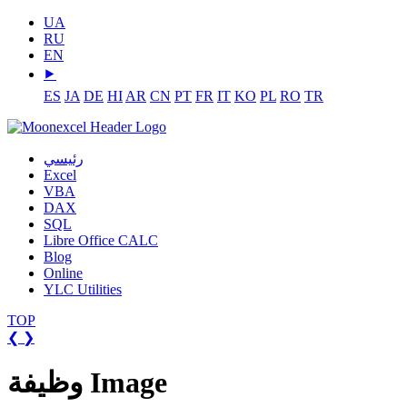
UA
RU
EN
⯈
ES
JA
DE
HI
AR
CN
PT
FR
IT
KO
PL
RO
TR
رئيسي
Excel
VBA
DAX
SQL
Libre Office CALC
Blog
Online
YLC Utilities
TOP
❮
❯
وظيفة Image