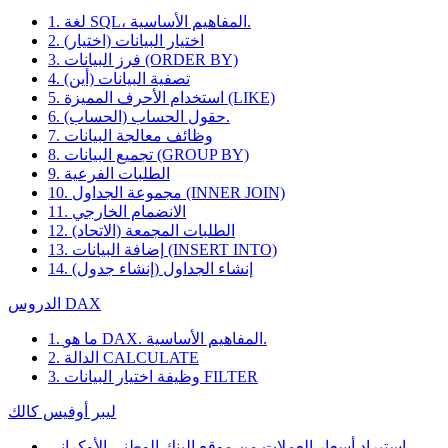
1. لغة SQL، المفاهيم الأساسية.
2. اختيار البيانات (اختيار)
3. فرز البيانات (ORDER BY)
4. تصفية البيانات (أين)
5. استخدام الأحرف المميزة (LIKE)
6. حقول الحساب (الحساب).
7. وظائف معالجة البيانات
8. تجميع البيانات (GROUP BY)
9. الطلبات الفرعية
10. مجموعة الجداول (INNER JOIN)
11. الانضمام الخارجي
12. الطلبات المجمعة (الاتحاد)
13. إضافة البيانات (INSERT INTO)
14. إنشاء الجداول (إنشاء جدول)
الدروس DAX
1. ما هو DAX. المفاهيم الأساسية.
2. الدالة CALCULATE
3. وظيفة اختيار البيانات FILTER
ليبر أوفيس كالك
استيراد أسعار العملات من موقع البنك الوطني الأوكراني