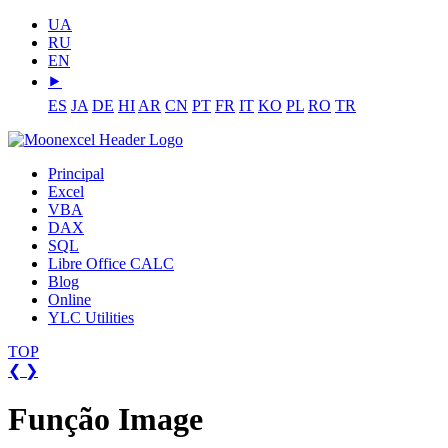
UA
RU
EN
⯈
ES
JA
DE
HI
AR
CN
PT
FR
IT
KO
PL
RO
TR
Principal
Excel
VBA
DAX
SQL
Libre Office CALC
Blog
Online
YLC Utilities
TOP
❮
❯
Função Image