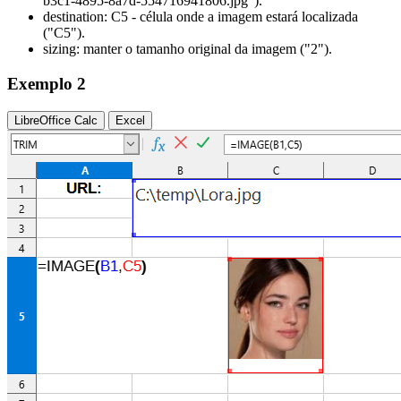
b3c1-4895-8a7d-554716941806.jpg")
.
destination:
C5
- célula onde a imagem estará localizada
("C5")
.
sizing:
manter o tamanho original da imagem
("2")
.
Exemplo 2
LibreOffice Calc
Excel