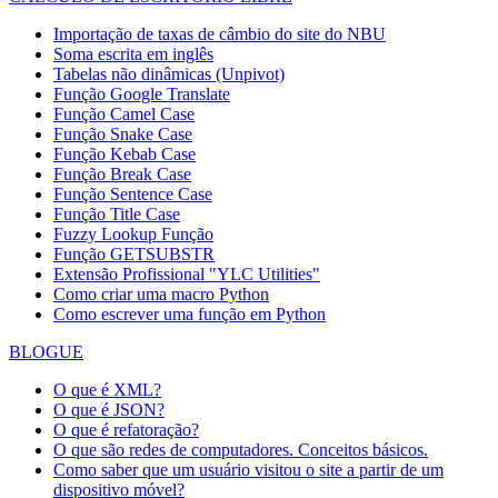
Importação de taxas de câmbio do site do NBU
Soma escrita em inglês
Tabelas não dinâmicas (Unpivot)
Função
Google Translate
Função Camel Case
Função Snake Case
Função Kebab Case
Função Break Case
Função Sentence Case
Função Title Case
Fuzzy Lookup
Função
Função GETSUBSTR
Extensão Profissional "YLC Utilities"
Como criar uma macro Python
Como escrever uma função em Python
BLOGUE
O que é XML?
O que é JSON?
O que é refatoração?
O que são redes de computadores. Conceitos básicos.
Como saber que um usuário visitou o site a partir de um
dispositivo móvel?