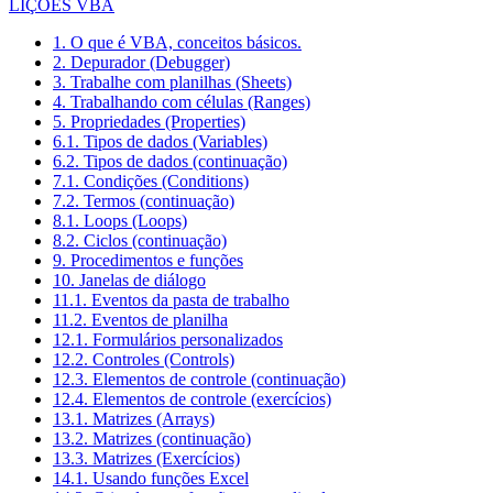
LIÇÕES VBA
1. O que é VBA, conceitos básicos.
2. Depurador (Debugger)
3. Trabalhe com planilhas (Sheets)
4. Trabalhando com células (Ranges)
5. Propriedades (Properties)
6.1. Tipos de dados (Variables)
6.2. Tipos de dados (continuação)
7.1. Condições (Conditions)
7.2. Termos (continuação)
8.1. Loops (Loops)
8.2. Ciclos (continuação)
9. Procedimentos e funções
10. Janelas de diálogo
11.1. Eventos da pasta de trabalho
11.2. Eventos de planilha
12.1. Formulários personalizados
12.2. Controles (Controls)
12.3. Elementos de controle (continuação)
12.4. Elementos de controle (exercícios)
13.1. Matrizes (Arrays)
13.2. Matrizes (continuação)
13.3. Matrizes (Exercícios)
14.1. Usando funções Excel