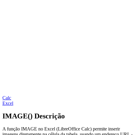
Calc
Excel
IMAGE() Descrição
A função IMAGE no Excel (LibreOffice Calc) permite inserir
imagens diretamente na célula da tabela, usando um endereço URL -