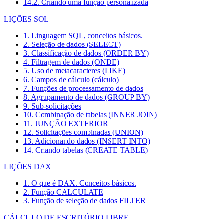
14.2. Criando uma função personalizada
LIÇÕES SQL
1. Linguagem SQL, conceitos básicos.
2. Seleção de dados (SELECT)
3. Classificação de dados (ORDER BY)
4. Filtragem de dados (ONDE)
5. Uso de metacaracteres (LIKE)
6. Campos de cálculo (cálculo)
7. Funções de processamento de dados
8. Agrupamento de dados (GROUP BY)
9. Sub-solicitações
10. Combinação de tabelas (INNER JOIN)
11. JUNÇÃO EXTERIOR
12. Solicitações combinadas (UNION)
13. Adicionando dados (INSERT INTO)
14. Criando tabelas (CREATE TABLE)
LIÇÕES DAX
1. O que é DAX. Conceitos básicos.
2. Função CALCULATE
3. Função de seleção de dados FILTER
CÁLCULO DE ESCRITÓRIO LIBRE