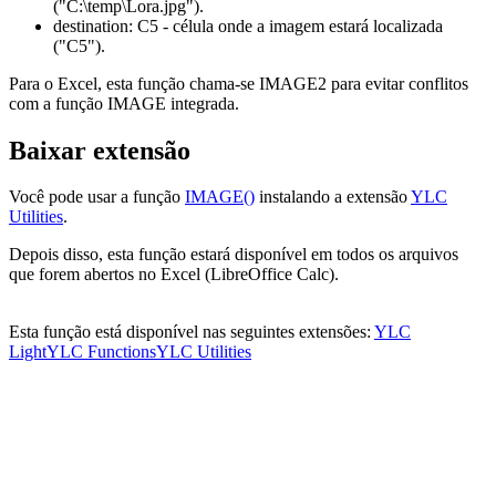
("C:\temp\Lora.jpg")
.
destination:
C5
- célula onde a imagem estará localizada
("C5")
.
Para o Excel, esta função chama-se IMAGE2 para evitar conflitos
com a função IMAGE integrada.
Baixar extensão
Você pode usar a função
IMAGE()
instalando a extensão
YLC
Utilities
.
Depois disso, esta função estará disponível em todos os arquivos
que forem abertos no Excel (LibreOffice Calc).
Esta função está disponível nas seguintes extensões:
YLC
Light
YLC Functions
YLC Utilities