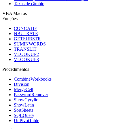
Taxas de câmbio
VBA Macros
Funções
CONCATIF
NBU_RATE
GETSUBSTR
SUMINWORDS
TRANSLIT
VLOOKUP2
VLOOKUP3
Procedimentos
CombineWorkbooks
Division
MergeCell
PasswordRemover
ShowCyrylic
ShowLatin
SortSheets
SQLQuery
UnPivotTable