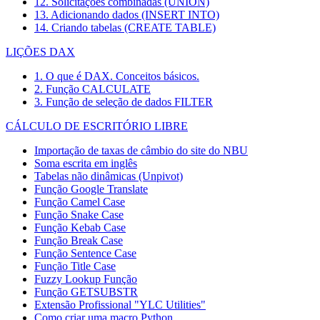
12. Solicitações combinadas (UNION)
13. Adicionando dados (INSERT INTO)
14. Criando tabelas (CREATE TABLE)
LIÇÕES DAX
1. O que é DAX. Conceitos básicos.
2. Função CALCULATE
3. Função de seleção de dados FILTER
CÁLCULO DE ESCRITÓRIO LIBRE
Importação de taxas de câmbio do site do NBU
Soma escrita em inglês
Tabelas não dinâmicas (Unpivot)
Função
Google Translate
Função Camel Case
Função Snake Case
Função Kebab Case
Função Break Case
Função Sentence Case
Função Title Case
Fuzzy Lookup
Função
Função GETSUBSTR
Extensão Profissional "YLC Utilities"
Como criar uma macro Python