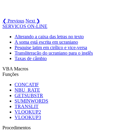
❮ Previous
Next ❯
SERVIÇOS ON-LINE
Alterando a caixa das letras no texto
A soma está escrita em ucraniano
Pesquise latim em cirílico e vice-versa
Transliteração do ucraniano para o inglês
Taxas de câmbio
VBA Macros
Funções
CONCATIF
NBU_RATE
GETSUBSTR
SUMINWORDS
TRANSLIT
VLOOKUP2
VLOOKUP3
Procedimentos