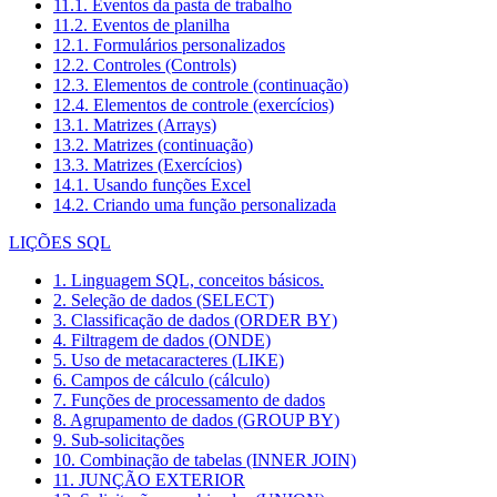
11.1. Eventos da pasta de trabalho
11.2. Eventos de planilha
12.1. Formulários personalizados
12.2. Controles (Controls)
12.3. Elementos de controle (continuação)
12.4. Elementos de controle (exercícios)
13.1. Matrizes (Arrays)
13.2. Matrizes (continuação)
13.3. Matrizes (Exercícios)
14.1. Usando funções Excel
14.2. Criando uma função personalizada
LIÇÕES SQL
1. Linguagem SQL, conceitos básicos.
2. Seleção de dados (SELECT)
3. Classificação de dados (ORDER BY)
4. Filtragem de dados (ONDE)
5. Uso de metacaracteres (LIKE)
6. Campos de cálculo (cálculo)
7. Funções de processamento de dados
8. Agrupamento de dados (GROUP BY)
9. Sub-solicitações
10. Combinação de tabelas (INNER JOIN)
11. JUNÇÃO EXTERIOR