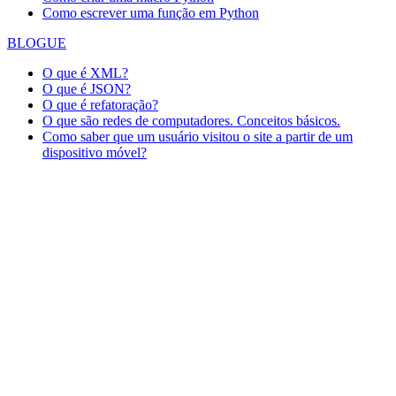
Como escrever uma função em Python
BLOGUE
O que é XML?
O que é JSON?
O que é refatoração?
O que são redes de computadores. Conceitos básicos.
Como saber que um usuário visitou o site a partir de um
dispositivo móvel?