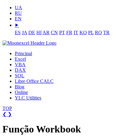
UA
RU
EN
⯈
ES
JA
DE
HI
AR
CN
PT
FR
IT
KO
PL
RO
TR
Principal
Excel
VBA
DAX
SQL
Libre Office CALC
Blog
Online
YLC Utilities
TOP
❮
❯
Função Workbook