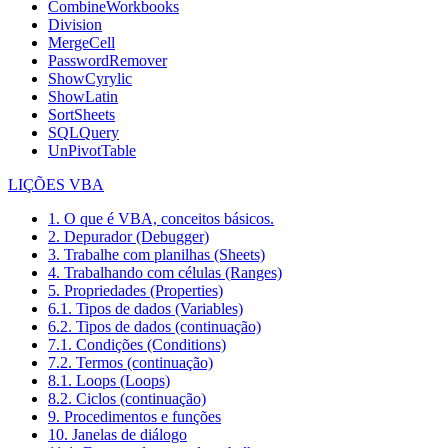
CombineWorkbooks
Division
MergeCell
PasswordRemover
ShowCyrylic
ShowLatin
SortSheets
SQLQuery
UnPivotTable
LIÇÕES VBA
1. O que é VBA, conceitos básicos.
2. Depurador (Debugger)
3. Trabalhe com planilhas (Sheets)
4. Trabalhando com células (Ranges)
5. Propriedades (Properties)
6.1. Tipos de dados (Variables)
6.2. Tipos de dados (continuação)
7.1. Condições (Conditions)
7.2. Termos (continuação)
8.1. Loops (Loops)
8.2. Ciclos (continuação)
9. Procedimentos e funções
10. Janelas de diálogo