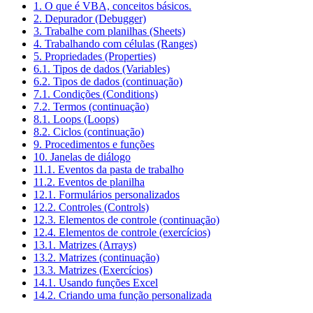
1. O que é VBA, conceitos básicos.
2. Depurador (Debugger)
3. Trabalhe com planilhas (Sheets)
4. Trabalhando com células (Ranges)
5. Propriedades (Properties)
6.1. Tipos de dados (Variables)
6.2. Tipos de dados (continuação)
7.1. Condições (Conditions)
7.2. Termos (continuação)
8.1. Loops (Loops)
8.2. Ciclos (continuação)
9. Procedimentos e funções
10. Janelas de diálogo
11.1. Eventos da pasta de trabalho
11.2. Eventos de planilha
12.1. Formulários personalizados
12.2. Controles (Controls)
12.3. Elementos de controle (continuação)
12.4. Elementos de controle (exercícios)
13.1. Matrizes (Arrays)
13.2. Matrizes (continuação)
13.3. Matrizes (Exercícios)
14.1. Usando funções Excel
14.2. Criando uma função personalizada