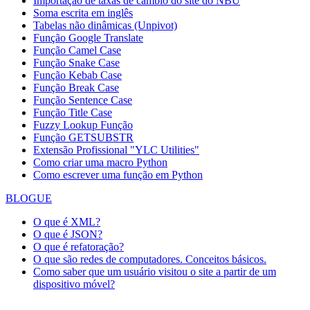
Importação de taxas de câmbio do site do NBU
Soma escrita em inglês
Tabelas não dinâmicas (Unpivot)
Função
Google Translate
Função Camel Case
Função Snake Case
Função Kebab Case
Função Break Case
Função Sentence Case
Função Title Case
Fuzzy Lookup
Função
Função GETSUBSTR
Extensão Profissional "YLC Utilities"
Como criar uma macro Python
Como escrever uma função em Python
BLOGUE
O que é XML?
O que é JSON?
O que é refatoração?
O que são redes de computadores. Conceitos básicos.
Como saber que um usuário visitou o site a partir de um
dispositivo móvel?