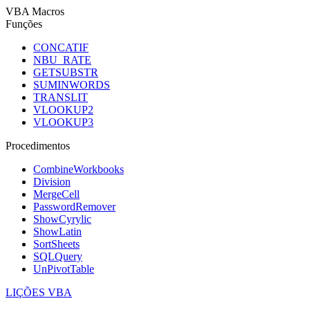
VBA Macros
Funções
CONCATIF
NBU_RATE
GETSUBSTR
SUMINWORDS
TRANSLIT
VLOOKUP2
VLOOKUP3
Procedimentos
CombineWorkbooks
Division
MergeCell
PasswordRemover
ShowCyrylic
ShowLatin
SortSheets
SQLQuery
UnPivotTable
LIÇÕES VBA