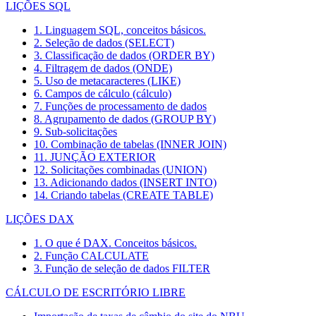
LIÇÕES SQL
1. Linguagem SQL, conceitos básicos.
2. Seleção de dados (SELECT)
3. Classificação de dados (ORDER BY)
4. Filtragem de dados (ONDE)
5. Uso de metacaracteres (LIKE)
6. Campos de cálculo (cálculo)
7. Funções de processamento de dados
8. Agrupamento de dados (GROUP BY)
9. Sub-solicitações
10. Combinação de tabelas (INNER JOIN)
11. JUNÇÃO EXTERIOR
12. Solicitações combinadas (UNION)
13. Adicionando dados (INSERT INTO)
14. Criando tabelas (CREATE TABLE)
LIÇÕES DAX
1. O que é DAX. Conceitos básicos.
2. Função CALCULATE
3. Função de seleção de dados FILTER
CÁLCULO DE ESCRITÓRIO LIBRE