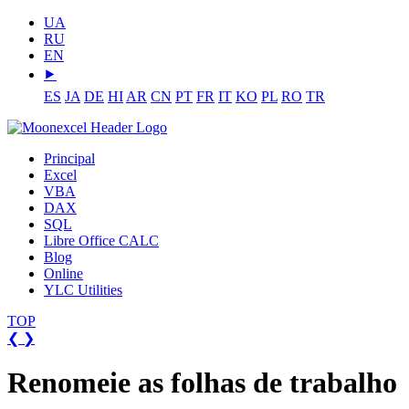
UA
RU
EN
⯈
ES
JA
DE
HI
AR
CN
PT
FR
IT
KO
PL
RO
TR
Principal
Excel
VBA
DAX
SQL
Libre Office CALC
Blog
Online
YLC Utilities
TOP
❮
❯
Renomeie as folhas de trabalho