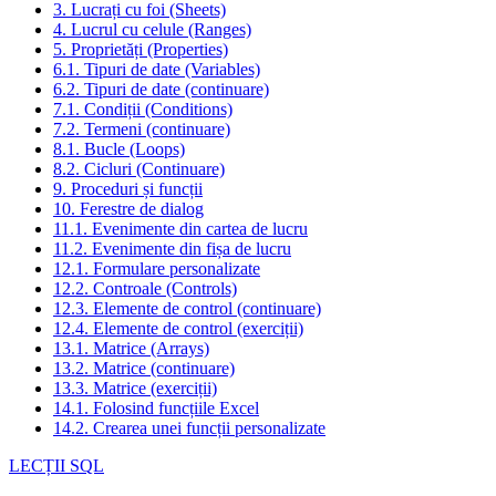
3. Lucrați cu foi (Sheets)
4. Lucrul cu celule (Ranges)
5. Proprietăți (Properties)
6.1. Tipuri de date (Variables)
6.2. Tipuri de date (continuare)
7.1. Condiții (Conditions)
7.2. Termeni (continuare)
8.1. Bucle (Loops)
8.2. Cicluri (Continuare)
9. Proceduri și funcții
10. Ferestre de dialog
11.1. Evenimente din cartea de lucru
11.2. Evenimente din fișa de lucru
12.1. Formulare personalizate
12.2. Controale (Controls)
12.3. Elemente de control (continuare)
12.4. Elemente de control (exerciții)
13.1. Matrice (Arrays)
13.2. Matrice (continuare)
13.3. Matrice (exerciții)
14.1. Folosind funcțiile Excel
14.2. Crearea unei funcții personalizate
LECȚII SQL