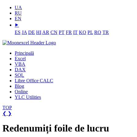
UA
RU
EN
⯈
ES
JA
DE
HI
AR
CN
PT
FR
IT
KO
PL
RO
TR
Principală
Excel
VBA
DAX
SQL
Libre Office CALC
Blog
Online
YLC Utilities
TOP
❮
❯
Redenumiți foile de lucru