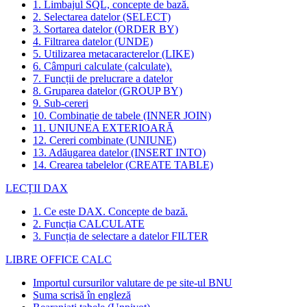
1. Limbajul SQL, concepte de bază.
2. Selectarea datelor (SELECT)
3. Sortarea datelor (ORDER BY)
4. Filtrarea datelor (UNDE)
5. Utilizarea metacaracterelor (LIKE)
6. Câmpuri calculate (calculate).
7. Funcții de prelucrare a datelor
8. Gruparea datelor (GROUP BY)
9. Sub-cereri
10. Combinație de tabele (INNER JOIN)
11. UNIUNEA EXTERIOARĂ
12. Cereri combinate (UNIUNE)
13. Adăugarea datelor (INSERT INTO)
14. Crearea tabelelor (CREATE TABLE)
LECȚII DAX
1. Ce este DAX. Concepte de bază.
2. Funcția CALCULATE
3. Funcția de selectare a datelor FILTER
LIBRE OFFICE CALC
Importul cursurilor valutare de pe site-ul BNU
Suma scrisă în engleză