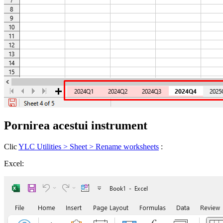
Pornirea acestui instrument
Clic
YLC Utilities > Sheet > Rename worksheets
:
Excel: