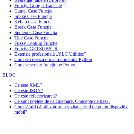
Rearanjați tabele (Unpivot)
Funcţie
Google Translate
Camel Case Funcția
Snake Case Funcția
Kebab Case Funcția
Break Case Funcția
Sentence Case Funcția
Title Case Funcția
Fuzzy Lookup
Funcţie
Funcția GETSUBSTR
Extensie profesională „YLC Utilities”
Cum se creează o macrocomandă Python
Cum se scrie o funcție pe Python
BLOG
Ce este XML?
Ce este JSON?
Ce este refactorizarea?
Ce sunt rețelele de calculatoare. Concepte de bază.
Cum să afli că utilizatorul a vizitat site-ul de pe un dispozitiv
mobil?