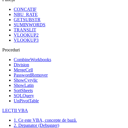
CONCATIF
NBU_RATE
GETSUBSTR
SUMINWORDS
TRANSLIT
VLOOKUP2
VLOOKUP3
Proceduri
CombineWorkbooks
Division
MergeCell
PasswordRemover
ShowCyrylic
ShowLatin
SortSheets
SQLQuery
UnPivotTable
LECȚII VBA
1. Ce este VBA, concepte de bază.
2. Depanator (Debugger)