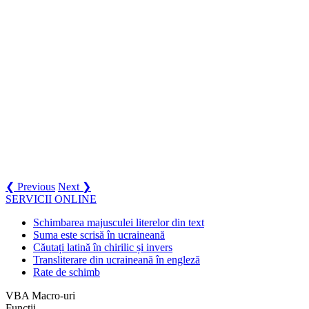
❮ Previous
Next ❯
SERVICII ONLINE
Schimbarea majusculei literelor din text
Suma este scrisă în ucraineană
Căutați latină în chirilic și invers
Transliterare din ucraineană în engleză
Rate de schimb
VBA Macro-uri
Funcții