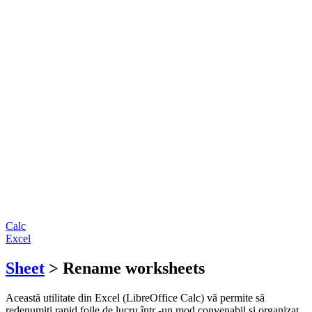
Calc
Excel
Sheet
> Rename worksheets
Această utilitate din Excel (LibreOffice Calc) vă permite să
redenumiți rapid foile de lucru într -un mod convenabil și organizat.