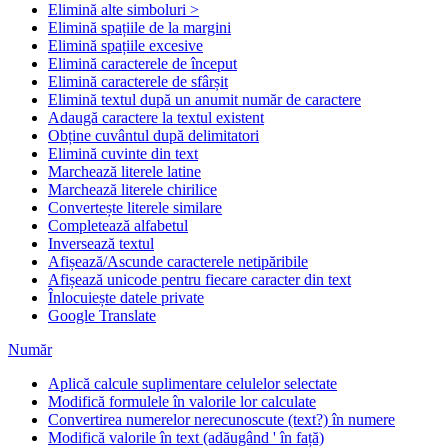
Elimină alte simboluri >
Elimină spațiile de la margini
Elimină spațiile excesive
Elimină caracterele de început
Elimină caracterele de sfârșit
Elimină textul după un anumit număr de caractere
Adaugă caractere la textul existent
Obține cuvântul după delimitatori
Elimină cuvinte din text
Marchează literele latine
Marchează literele chirilice
Convertește literele similare
Completează alfabetul
Inversează textul
Afișează/Ascunde caracterele netipăribile
Afișează unicode pentru fiecare caracter din text
Înlocuiește datele private
Google Translate
Număr
Aplică calcule suplimentare celulelor selectate
Modifică formulele în valorile lor calculate
Convertirea numerelor nerecunoscute (text?) în numere
Modifică valorile în text (adăugând ' în față)