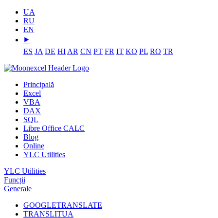
UA
RU
EN
⯈
ES
JA
DE
HI
AR
CN
PT
FR
IT
KO
PL
RO
TR
Principală
Excel
VBA
DAX
SQL
Libre Office CALC
Blog
Online
YLC Utilities
YLC Utilities
Funcții
Generale
GOOGLETRANSLATE
TRANSLITUA