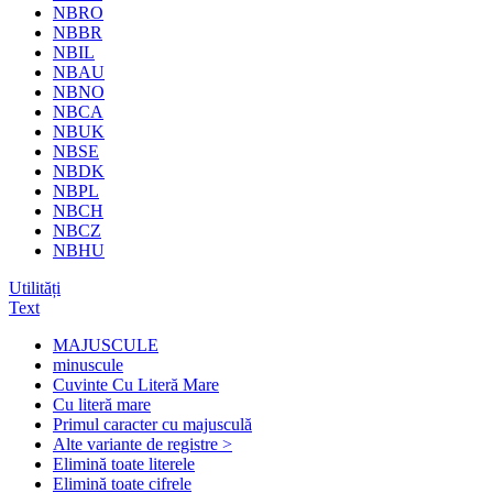
NBRO
NBBR
NBIL
NBAU
NBNO
NBCA
NBUK
NBSE
NBDK
NBPL
NBCH
NBCZ
NBHU
Utilități
Text
MAJUSCULE
minuscule
Cuvinte Cu Literă Mare
Cu literă mare
Primul caracter cu majusculă
Alte variante de registre >
Elimină toate literele
Elimină toate cifrele