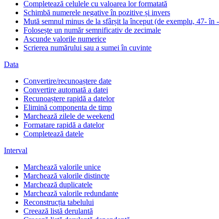
Completează celulele cu valoarea lor formatată
Schimbă numerele negative în pozitive și invers
Mută semnul minus de la sfârșit la început (de exemplu, 47- în 
Folosește un număr semnificativ de zecimale
Ascunde valorile numerice
Scrierea numărului sau a sumei în cuvinte
Data
Convertire/recunoaștere date
Convertire automată a datei
Recunoaștere rapidă a datelor
Elimină componenta de timp
Marchează zilele de weekend
Formatare rapidă a datelor
Completează datele
Interval
Marchează valorile unice
Marchează valorile distincte
Marchează duplicatele
Marchează valorile redundante
Reconstrucția tabelului
Creează listă derulantă