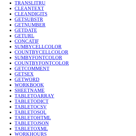
TRANSLITRU
CLEANTEXT
CLEANDIGITS
GETSUBSTR
GETNUMBER
GETDATE
GETURL
CONCATIF
SUMBYCELLCOLOR
COUNTBYCELLCOLOR
SUMBYFONTCOLOR
COUNTBYFONTCOLOR
GETCOMMENT
GETSEX
GETWORD
WORKBOOK
SHEETNAME
TABLETOARRAY
TABLETODICT
TABLETOCSV
TABLETOSQL
TABLETOHTML
TABLETOJSON
TABLETOXML
WORKHOURS