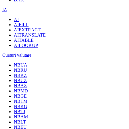
IA
AI
AIFILL
AIEXTRACT
AITRANSLATE
AITABLE
AILOOKUP
Cursuri valutare
NBUA
NBRU
NBKZ
NBUZ
NBAZ
NBMD
NBGE
NBTM
NBKG
NBTJ
NBAM
NBLT
NBEU