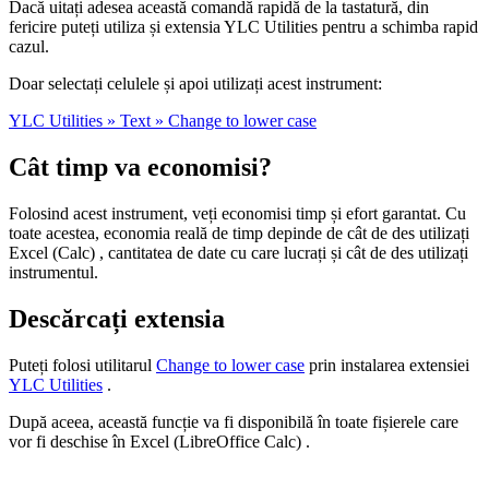
Dacă uitați adesea această comandă rapidă de la tastatură, din
fericire puteți utiliza și extensia YLC Utilities pentru a schimba rapid
cazul.
Doar selectați celulele și apoi utilizați acest instrument:
YLC Utilities » Text » Change to lower case
Cât timp va economisi?
Folosind acest instrument, veți economisi timp și efort garantat. Cu
toate acestea, economia reală de timp depinde de cât de des utilizați
Excel (Calc) , cantitatea de date cu care lucrați și cât de des utilizați
instrumentul.
Descărcați extensia
Puteți folosi utilitarul
Change to lower case
prin instalarea extensiei
YLC Utilities
.
După aceea, această funcție va fi disponibilă în toate fișierele care
vor fi deschise în Excel (LibreOffice Calc) .