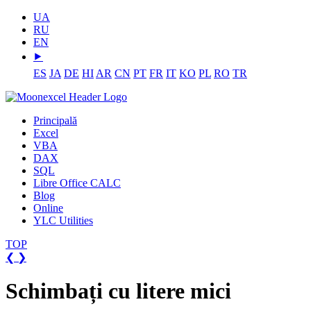
UA
RU
EN
⯈
ES
JA
DE
HI
AR
CN
PT
FR
IT
KO
PL
RO
TR
Principală
Excel
VBA
DAX
SQL
Libre Office CALC
Blog
Online
YLC Utilities
TOP
❮
❯
Schimbați cu litere mici