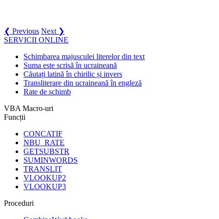
❮ Previous
Next ❯
SERVICII ONLINE
Schimbarea majusculei literelor din text
Suma este scrisă în ucraineană
Căutați latină în chirilic și invers
Transliterare din ucraineană în engleză
Rate de schimb
VBA Macro-uri
Funcții
CONCATIF
NBU_RATE
GETSUBSTR
SUMINWORDS
TRANSLIT
VLOOKUP2
VLOOKUP3
Proceduri