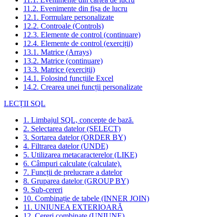
11.2. Evenimente din fișa de lucru
12.1. Formulare personalizate
12.2. Controale (Controls)
12.3. Elemente de control (continuare)
12.4. Elemente de control (exerciții)
13.1. Matrice (Arrays)
13.2. Matrice (continuare)
13.3. Matrice (exerciții)
14.1. Folosind funcțiile Excel
14.2. Crearea unei funcții personalizate
LECȚII SQL
1. Limbajul SQL, concepte de bază.
2. Selectarea datelor (SELECT)
3. Sortarea datelor (ORDER BY)
4. Filtrarea datelor (UNDE)
5. Utilizarea metacaracterelor (LIKE)
6. Câmpuri calculate (calculate).
7. Funcții de prelucrare a datelor
8. Gruparea datelor (GROUP BY)
9. Sub-cereri
10. Combinație de tabele (INNER JOIN)
11. UNIUNEA EXTERIOARĂ
12. Cereri combinate (UNIUNE)