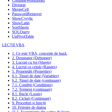
CombineWorkbooks
Division
MergeCell
PasswordRemover
ShowCyrylic
ShowLatin
SortSheets
SQLQuery
UnPivotTable
LECȚII VBA
1. Ce este VBA, concepte de bază.
2. Depanator (Debugger)
3. Lucrați cu foi (Sheets)
4. Lucrul cu celule (Ranges)
5. Proprietăți (Properties)
6.1. Tipuri de date (Variables)
6.2. Tipuri de date (continuare)
7.1. Condiții (Conditions)
7.2. Termeni (continuare)
8.1. Bucle (Loops)
8.2. Cicluri (Continuare)
9. Proceduri și funcții
10. Ferestre de dialog
11.1. Evenimente din cartea de lucru