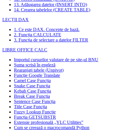
13. Adăugarea datelor (INSERT INTO)
14. Crearea tabelelor (CREATE TABLE)
LECȚII DAX
1. Ce este DAX. Concepte de bază.
2. Funcția CALCULATE
3. Funcția de selectare a datelor FILTER
LIBRE OFFICE CALC
Importul cursurilor valutare de pe site-ul BNU
Suma scrisă în engleză
Rearanjați tabele (Unpivot)
Funcţie
Google Translate
Camel Case Funcția
Snake Case Funcția
Kebab Case Funcția
Break Case Funcția
Sentence Case Funcția
Title Case Funcția
Fuzzy Lookup
Funcţie
Funcția GETSUBSTR
Extensie profesională „YLC Utilities”
Cum se creează o macrocomandă Python