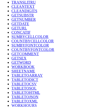
TRANSLITRU
CLEANTEXT
CLEANDIGITS
GETSUBSTR
GETNUMBER
GETDATE
GETURL
CONCATIF
SUMBYCELLCOLOR
COUNTBYCELLCOLOR
SUMBYFONTCOLOR
COUNTBYFONTCOLOR
GETCOMMENT
GETSEX
GETWORD
WORKBOOK
SHEETNAME
TABLETOARRAY
TABLETODICT
TABLETOCSV
TABLETOSQL
TABLETOHTML
TABLETOJSON
TABLETOXML
WORKHOURS