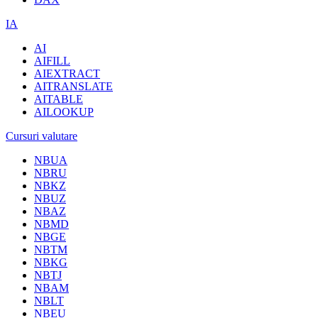
IA
AI
AIFILL
AIEXTRACT
AITRANSLATE
AITABLE
AILOOKUP
Cursuri valutare
NBUA
NBRU
NBKZ
NBUZ
NBAZ
NBMD
NBGE
NBTM
NBKG
NBTJ
NBAM
NBLT
NBEU