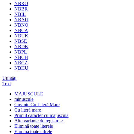
NBRO
NBBR
NBIL
NBAU
NBNO
NBCA
NBUK
NBSE
NBDK
NBPL
NBCH
NBCZ
NBHU
Utilități
Text
MAJUSCULE
minuscule
Cuvinte Cu Literă Mare
Cu literă mare
Primul caracter cu majusculă
Alte variante de registre >
Elimină toate literele
Elimină toate cifrele