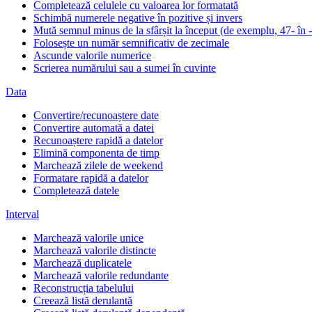
Completează celulele cu valoarea lor formatată
Schimbă numerele negative în pozitive și invers
Mută semnul minus de la sfârșit la început (de exemplu, 47- în 
Folosește un număr semnificativ de zecimale
Ascunde valorile numerice
Scrierea numărului sau a sumei în cuvinte
Data
Convertire/recunoaștere date
Convertire automată a datei
Recunoaștere rapidă a datelor
Elimină componenta de timp
Marchează zilele de weekend
Formatare rapidă a datelor
Completează datele
Interval
Marchează valorile unice
Marchează valorile distincte
Marchează duplicatele
Marchează valorile redundante
Reconstrucția tabelului
Creează listă derulantă