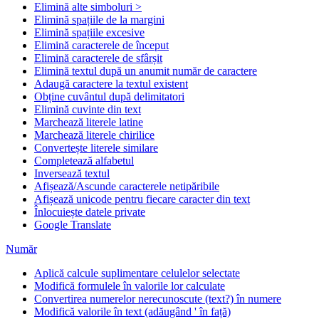
Elimină alte simboluri >
Elimină spațiile de la margini
Elimină spațiile excesive
Elimină caracterele de început
Elimină caracterele de sfârșit
Elimină textul după un anumit număr de caractere
Adaugă caractere la textul existent
Obține cuvântul după delimitatori
Elimină cuvinte din text
Marchează literele latine
Marchează literele chirilice
Convertește literele similare
Completează alfabetul
Inversează textul
Afișează/Ascunde caracterele netipăribile
Afișează unicode pentru fiecare caracter din text
Înlocuiește datele private
Google Translate
Număr
Aplică calcule suplimentare celulelor selectate
Modifică formulele în valorile lor calculate
Convertirea numerelor nerecunoscute (text?) în numere
Modifică valorile în text (adăugând ' în față)