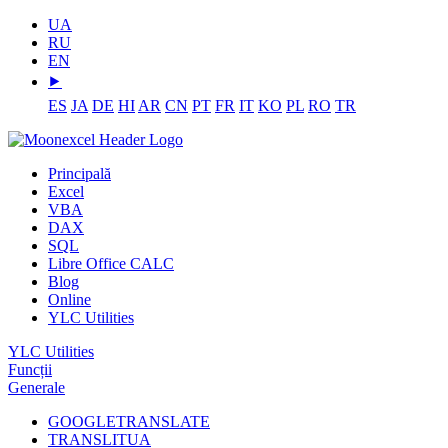
UA
RU
EN
⯈
ES
JA
DE
HI
AR
CN
PT
FR
IT
KO
PL
RO
TR
Principală
Excel
VBA
DAX
SQL
Libre Office CALC
Blog
Online
YLC Utilities
YLC Utilities
Funcții
Generale
GOOGLETRANSLATE
TRANSLITUA