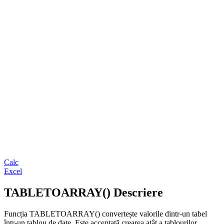
Calc
Excel
TABLETOARRAY() Descriere
Funcția TABLETOARRAY() convertește valorile dintr-un tabel
într-un tablou de date. Este acceptată crearea atât a tablourilor