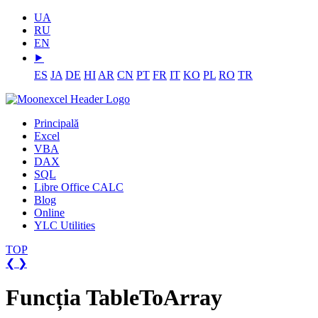
UA
RU
EN
⯈
ES
JA
DE
HI
AR
CN
PT
FR
IT
KO
PL
RO
TR
Principală
Excel
VBA
DAX
SQL
Libre Office CALC
Blog
Online
YLC Utilities
TOP
❮
❯
Funcția TableToArray