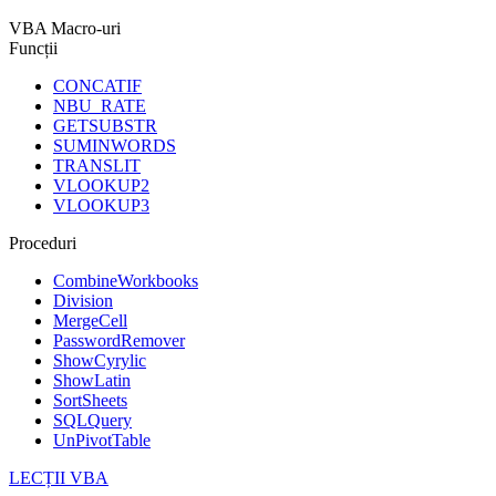
VBA Macro-uri
Funcții
CONCATIF
NBU_RATE
GETSUBSTR
SUMINWORDS
TRANSLIT
VLOOKUP2
VLOOKUP3
Proceduri
CombineWorkbooks
Division
MergeCell
PasswordRemover
ShowCyrylic
ShowLatin
SortSheets
SQLQuery
UnPivotTable
LECȚII VBA