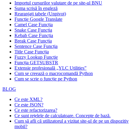
Importul cursurilor valutare de pe site-ul BNU
Suma scrisă în engleză
Rearanjați tabele (Unpivot)
Funcţie
Google Translate
Camel Case Funcția
Snake Case Funcția
Kebab Case Funcția
Break Case Funcția
Sentence Case Funcția
Title Case Funcția
Fuzzy Lookup
Funcţie
Funcția GETSUBSTR
Extensie profesională „YLC Utilities”
Cum se creează o macrocomandă Python
Cum se scrie o funcție pe Python
BLOG
Ce este XML?
Ce este JSON?
Ce este refactorizarea?
Ce sunt rețelele de calculatoare. Concepte de bază.
Cum să afli că utilizatorul a vizitat site-ul de pe un dispozitiv
mobil?