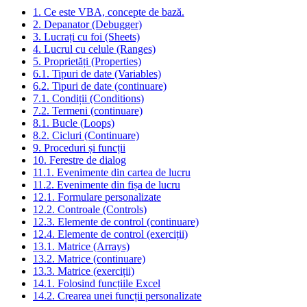
1. Ce este VBA, concepte de bază.
2. Depanator (Debugger)
3. Lucrați cu foi (Sheets)
4. Lucrul cu celule (Ranges)
5. Proprietăți (Properties)
6.1. Tipuri de date (Variables)
6.2. Tipuri de date (continuare)
7.1. Condiții (Conditions)
7.2. Termeni (continuare)
8.1. Bucle (Loops)
8.2. Cicluri (Continuare)
9. Proceduri și funcții
10. Ferestre de dialog
11.1. Evenimente din cartea de lucru
11.2. Evenimente din fișa de lucru
12.1. Formulare personalizate
12.2. Controale (Controls)
12.3. Elemente de control (continuare)
12.4. Elemente de control (exerciții)
13.1. Matrice (Arrays)
13.2. Matrice (continuare)
13.3. Matrice (exerciții)
14.1. Folosind funcțiile Excel
14.2. Crearea unei funcții personalizate