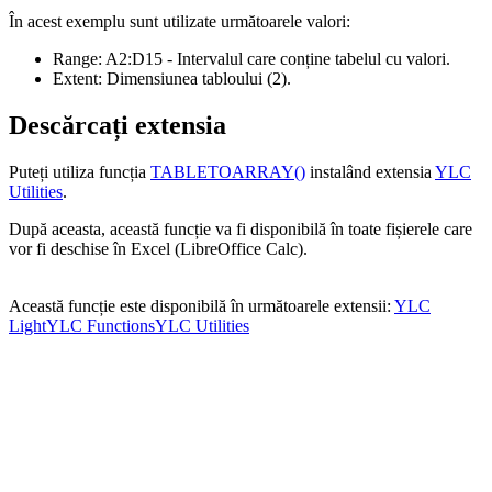
În acest exemplu sunt utilizate următoarele valori:
Range:
A2:D15
- Intervalul care conține tabelul cu valori.
Extent:
Dimensiunea tabloului
(2)
.
Descărcați extensia
Puteți utiliza funcția
TABLETOARRAY()
instalând extensia
YLC
Utilities
.
După aceasta, această funcție va fi disponibilă în toate fișierele care
vor fi deschise în Excel (LibreOffice Calc).
Această funcție este disponibilă în următoarele extensii:
YLC
Light
YLC Functions
YLC Utilities