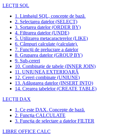
LECȚII SQL
1. Limbajul SQL, concepte de bază.
2. Selectarea datelor (SELECT)
3. Sortarea datelor (ORDER BY)
4. Filtrarea datelor (UNDE)
5. Utilizarea metacaracterelor (LIKE)
6. Câmpuri calculate (calculate).
7. Funcții de prelucrare a datelor
8. Gruparea datelor (GROUP BY)
9. Sub-cereri
10. Combinație de tabele (INNER JOIN)
11. UNIUNEA EXTERIOARĂ
12. Cereri combinate (UNIUNE)
13. Adăugarea datelor (INSERT INTO)
14. Crearea tabelelor (CREATE TABLE)
LECȚII DAX
1. Ce este DAX. Concepte de bază.
2. Funcția CALCULATE
3. Funcția de selectare a datelor FILTER
LIBRE OFFICE CALC