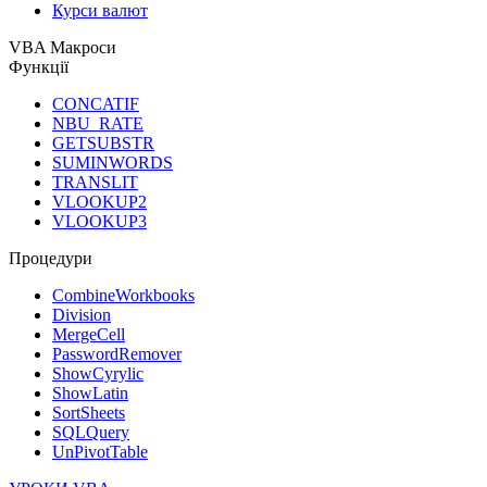
Курси валют
VBA Макроси
Функції
CONCATIF
NBU_RATE
GETSUBSTR
SUMINWORDS
TRANSLIT
VLOOKUP2
VLOOKUP3
Процедури
CombineWorkbooks
Division
MergeCell
PasswordRemover
ShowCyrylic
ShowLatin
SortSheets
SQLQuery
UnPivotTable