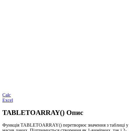
Calc
Excel
TABLETOARRAY() Опис
Функція TABLETOARRAY() перетворює значення з таблиці у
масив даних. Підтримується створення як 1-вимірних, так і 2-