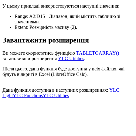
У цьому прикладі використовуються наступні значення:
Range:
A2:D15
- Діапазон, який містить таблицю зі
значеннями.
Extent:
Розмірність масиву
(2)
.
Завантажити розширення
Ви можете скористатись функцією
TABLETOARRAY()
встановивши розширення
YLC Utilities
.
Після цього, дана функція буде доступна у всіх файлах, які
будуть відкриті в Excel (LibreOffice Calc).
Дана функція доступна в наступних розширеннях:
YLC
Light
YLC Functions
YLC Utilities