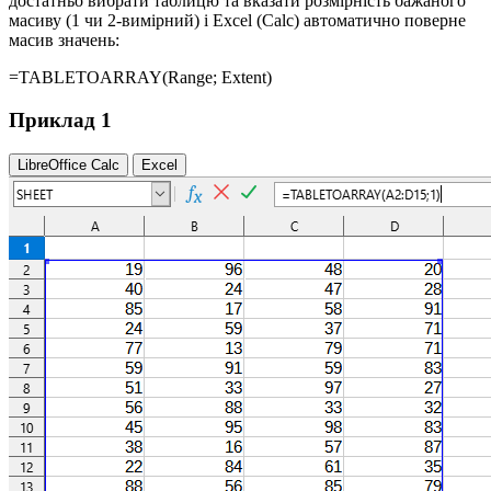
достатньо вибрати таблицю та вказати розмірність бажаного
масиву (1 чи 2-вимірний) і Excel (Calc) автоматично поверне
масив значень:
=TABLETOARRAY(
Range
; Extent)
Приклад 1
LibreOffice Calc
Excel