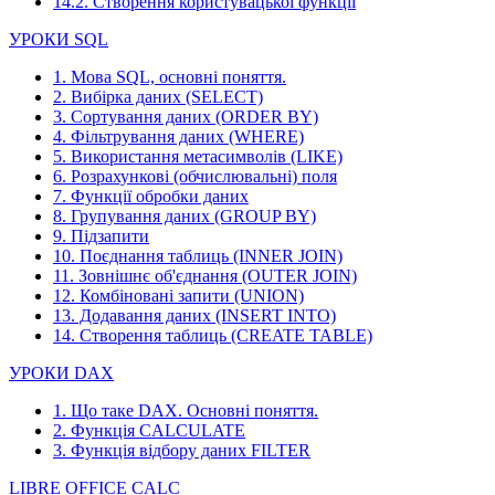
14.2. Створення користувацької функції
УРОКИ SQL
1. Мова SQL, основні поняття.
2. Вибірка даних (SELECT)
3. Сортування даних (ORDER BY)
4. Фільтрування даних (WHERE)
5. Використання метасимволів (LIKE)
6. Розрахункові (обчислювальні) поля
7. Функції обробки даних
8. Групування даних (GROUP BY)
9. Підзапити
10. Поєднання таблиць (INNER JOIN)
11. Зовнішнє об'єднання (OUTER JOIN)
12. Комбіновані запити (UNION)
13. Додавання даних (INSERT INTO)
14. Створення таблиць (CREATE TABLE)
УРОКИ DAX
1. Що таке DAX. Основні поняття.
2. Функція CALCULATE
3. Функція відбору даних FILTER
LIBRE OFFICE CALC