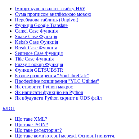
Імпорт курсів валют з сайту НБУ
Сума прописом англійською мовою
Перебудова таблиць (Unpivot)
Функція
Google Translate
Camel Case Функція
Snake Case Функція
Kebab Case Функція
Break Case Функція
Sentence Case Функція
Title Case Функція
Fuzzy Lookup
Функція
Функція GETSUBSTR
Базове розширення "YouLibreCalc"
Професійне розширення "YLC Utilities"
Як створити Python макрос
Як написати функцію на Python
Як вбудувати Python скрипт в ODS файл
БЛОГ
Що таке XML?
Що таке JSON?
Що таке рефакторінг?
Що таке комп'ютерні мережі. Основні поняття.