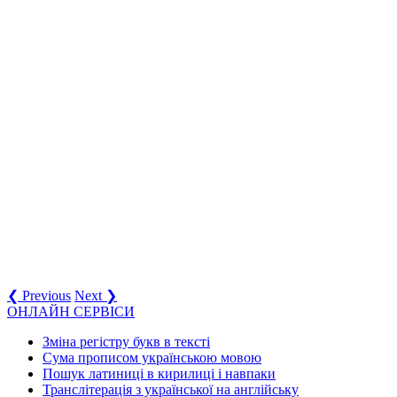
❮ Previous
Next ❯
ОНЛАЙН СЕРВІСИ
Зміна регістру букв в тексті
Сума прописом українською мовою
Пошук латиниці в кирилиці і навпаки
Транслітерація з української на англійську