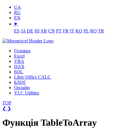
UA
RU
EN
⯈
ES
JA
DE
HI
AR
CN
PT
FR
IT
KO
PL
RO
TR
Головна
Excel
VBA
DAX
SQL
Libre Office CALC
БЛОГ
Онлайн
YLC Utilities
TOP
❮
❯
Функція TableToArray