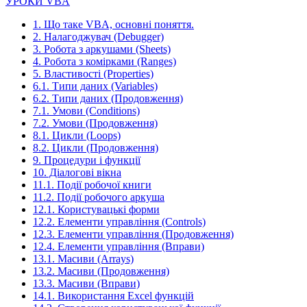
УРОКИ VBA
1. Що таке VBA, основні поняття.
2. Налагоджувач (Debugger)
3. Робота з аркушами (Sheets)
4. Робота з комірками (Ranges)
5. Властивості (Properties)
6.1. Типи даних (Variables)
6.2. Типи даних (Продовження)
7.1. Умови (Conditions)
7.2. Умови (Продовження)
8.1. Цикли (Loops)
8.2. Цикли (Продовження)
9. Процедури і функції
10. Діалогові вікна
11.1. Події робочої книги
11.2. Події робочого аркуша
12.1. Користувацькі форми
12.2. Елементи управління (Controls)
12.3. Елементи управління (Продовження)
12.4. Елементи управління (Вправи)
13.1. Масиви (Arrays)
13.2. Масиви (Продовження)
13.3. Масиви (Вправи)
14.1. Використання Excel функцій