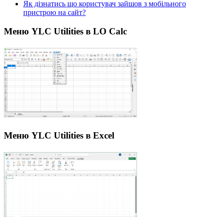
Як дізнатись що користувач зайшов з мобільного
пристрою на сайт?
Меню YLC Utilities в LO Calc
Меню YLC Utilities в Excel