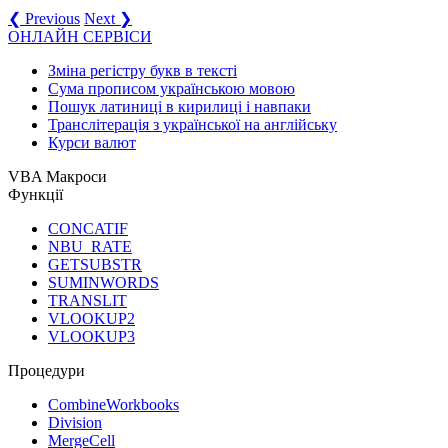
❮ Previous
Next ❯
ОНЛАЙН СЕРВІСИ
Зміна регістру букв в тексті
Сума прописом українською мовою
Пошук латиниці в кирилиці і навпаки
Транслітерація з української на англійську
Курси валют
VBA Макроси
Функції
CONCATIF
NBU_RATE
GETSUBSTR
SUMINWORDS
TRANSLIT
VLOOKUP2
VLOOKUP3
Процедури
CombineWorkbooks
Division
MergeCell