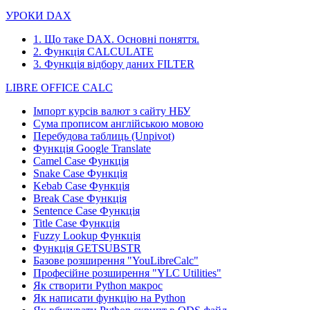
УРОКИ DAX
1. Що таке DAX. Основні поняття.
2. Функція CALCULATE
3. Функція відбору даних FILTER
LIBRE OFFICE CALC
Імпорт курсів валют з сайту НБУ
Сума прописом англійською мовою
Перебудова таблиць (Unpivot)
Функція
Google Translate
Camel Case Функція
Snake Case Функція
Kebab Case Функція
Break Case Функція
Sentence Case Функція
Title Case Функція
Fuzzy Lookup
Функція
Функція GETSUBSTR
Базове розширення "YouLibreCalc"
Професійне розширення "YLC Utilities"
Як створити Python макрос
Як написати функцію на Python