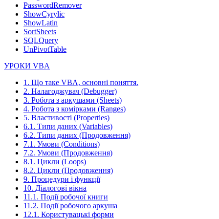
PasswordRemover
ShowCyrylic
ShowLatin
SortSheets
SQLQuery
UnPivotTable
УРОКИ VBA
1. Що таке VBA, основні поняття.
2. Налагоджувач (Debugger)
3. Робота з аркушами (Sheets)
4. Робота з комірками (Ranges)
5. Властивості (Properties)
6.1. Типи даних (Variables)
6.2. Типи даних (Продовження)
7.1. Умови (Conditions)
7.2. Умови (Продовження)
8.1. Цикли (Loops)
8.2. Цикли (Продовження)
9. Процедури і функції
10. Діалогові вікна
11.1. Події робочої книги
11.2. Події робочого аркуша
12.1. Користувацькі форми