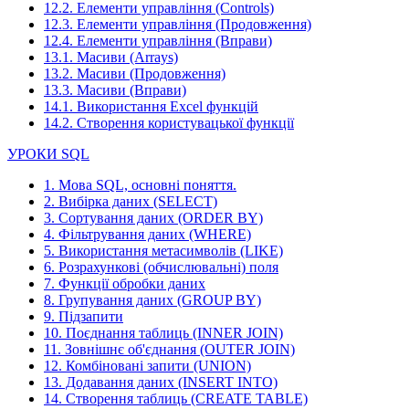
12.2. Елементи управління (Controls)
12.3. Елементи управління (Продовження)
12.4. Елементи управління (Вправи)
13.1. Масиви (Arrays)
13.2. Масиви (Продовження)
13.3. Масиви (Вправи)
14.1. Використання Excel функцій
14.2. Створення користувацької функції
УРОКИ SQL
1. Мова SQL, основні поняття.
2. Вибірка даних (SELECT)
3. Сортування даних (ORDER BY)
4. Фільтрування даних (WHERE)
5. Використання метасимволів (LIKE)
6. Розрахункові (обчислювальні) поля
7. Функції обробки даних
8. Групування даних (GROUP BY)
9. Підзапити
10. Поєднання таблиць (INNER JOIN)
11. Зовнішнє об'єднання (OUTER JOIN)
12. Комбіновані запити (UNION)
13. Додавання даних (INSERT INTO)
14. Створення таблиць (CREATE TABLE)