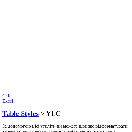
Calc
Excel
Table Styles
> YLC
За допомогою цієї утиліти ви можете швидко відформатувати
таблицю, застосувавши один із шаблонів палітри стилів.