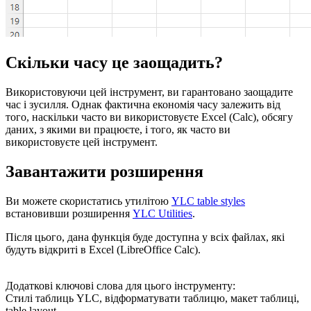
Скільки часу це заощадить?
Використовуючи цей інструмент, ви гарантовано заощадите
час і зусилля. Однак фактична економія часу залежить від
того, наскільки часто ви використовуєте Excel (Calc), обсягу
даних, з якими ви працюєте, і того, як часто ви
використовуєте цей інструмент.
Завантажити розширення
Ви можете скористатись утилітою
YLC table styles
встановивши розширення
YLC Utilities
.
Після цього, дана функція буде доступна у всіх файлах, які
будуть відкриті в Excel (LibreOffice Calc).
Додаткові ключові слова для цього інструменту:
Стилі таблиць YLC, відформатувати таблицю, макет таблиці,
table layout