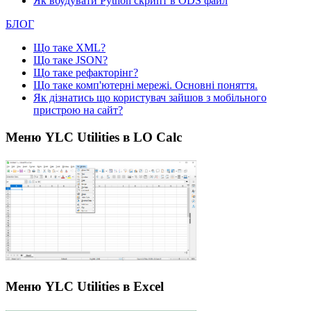
Як вбудувати Python скрипт в ODS файл
БЛОГ
Що таке XML?
Що таке JSON?
Що таке рефакторінг?
Що таке комп'ютерні мережі. Основні поняття.
Як дізнатись що користувач зайшов з мобільного
пристрою на сайт?
Меню YLC Utilities в LO Calc
Меню YLC Utilities в Excel