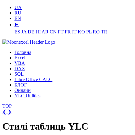
UA
RU
EN
⯈
ES
JA
DE
HI
AR
CN
PT
FR
IT
KO
PL
RO
TR
Головна
Excel
VBA
DAX
SQL
Libre Office CALC
БЛОГ
Онлайн
YLC Utilities
TOP
❮
❯
Стилі таблиць YLC