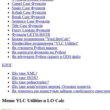
Camel Case Функція
Snake Case Функція
Kebab Case Функція
Break Case Функція
Sentence Case Функція
Title Case Функція
Fuzzy Lookup
Функція
Функція GETSUBSTR
Базове розширення "YouLibreCalc"
Професійне розширення "YLC Utilities"
Як створити Python макрос
Як написати функцію на Python
Як вбудувати Python скрипт в ODS файл
БЛОГ
Що таке XML?
Що таке JSON?
Що таке рефакторінг?
Що таке комп'ютерні мережі. Основні поняття.
Як дізнатись що користувач зайшов з мобільного пристро
Меню YLC Utilities в LO Calc