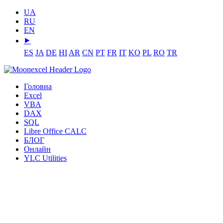
UA
RU
EN
⯈
ES
JA
DE
HI
AR
CN
PT
FR
IT
KO
PL
RO
TR
Головна
Excel
VBA
DAX
SQL
Libre Office CALC
БЛОГ
Онлайн
YLC Utilities