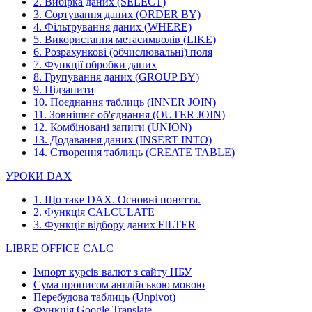
2. Вибірка даних (SELECT)
3. Сортування даних (ORDER BY)
4. Фільтрування даних (WHERE)
5. Використання метасимволів (LIKE)
6. Розрахункові (обчислювальні) поля
7. Функції обробки даних
8. Групування даних (GROUP BY)
9. Підзапити
10. Поєднання таблиць (INNER JOIN)
11. Зовнішнє об'єднання (OUTER JOIN)
12. Комбіновані запити (UNION)
13. Додавання даних (INSERT INTO)
14. Створення таблиць (CREATE TABLE)
УРОКИ DAX
1. Що таке DAX. Основні поняття.
2. Функція CALCULATE
3. Функція відбору даних FILTER
LIBRE OFFICE CALC
Імпорт курсів валют з сайту НБУ
Сума прописом англійською мовою
Перебудова таблиць (Unpivot)
Функція
Google Translate