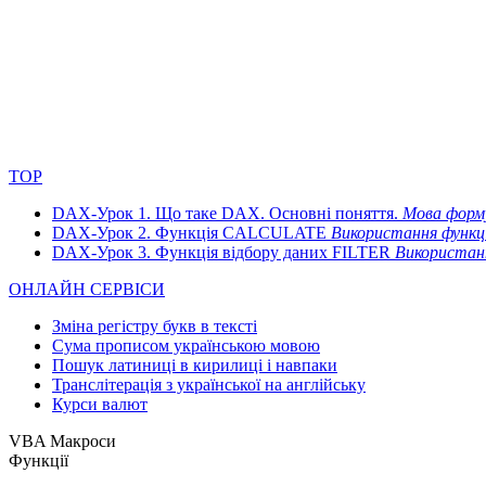
TOP
DAX-Урок 1. Що таке DAX. Основні поняття.
Мова форму
DAX-Урок 2. Функція CALCULATE
Використання функці
DAX-Урок 3. Функція відбору даних FILTER
Використан
ОНЛАЙН СЕРВІСИ
Зміна регістру букв в тексті
Сума прописом українською мовою
Пошук латиниці в кирилиці і навпаки
Транслітерація з української на англійську
Курси валют
VBA Макроси
Функції