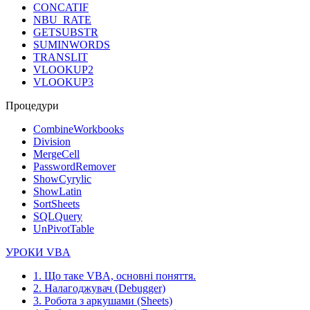
CONCATIF
NBU_RATE
GETSUBSTR
SUMINWORDS
TRANSLIT
VLOOKUP2
VLOOKUP3
Процедури
CombineWorkbooks
Division
MergeCell
PasswordRemover
ShowCyrylic
ShowLatin
SortSheets
SQLQuery
UnPivotTable
УРОКИ VBA
1. Що таке VBA, основні поняття.
2. Налагоджувач (Debugger)
3. Робота з аркушами (Sheets)