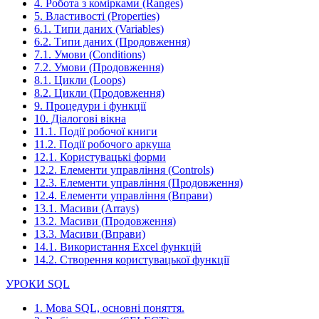
4. Робота з комірками (Ranges)
5. Властивості (Properties)
6.1. Типи даних (Variables)
6.2. Типи даних (Продовження)
7.1. Умови (Conditions)
7.2. Умови (Продовження)
8.1. Цикли (Loops)
8.2. Цикли (Продовження)
9. Процедури і функції
10. Діалогові вікна
11.1. Події робочої книги
11.2. Події робочого аркуша
12.1. Користувацькі форми
12.2. Елементи управління (Controls)
12.3. Елементи управління (Продовження)
12.4. Елементи управління (Вправи)
13.1. Масиви (Arrays)
13.2. Масиви (Продовження)
13.3. Масиви (Вправи)
14.1. Використання Excel функцій
14.2. Створення користувацької функції
УРОКИ SQL
1. Мова SQL, основні поняття.