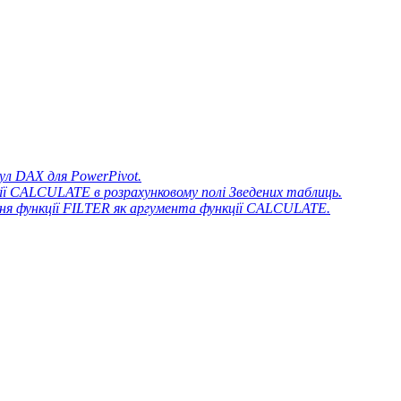
л DAX для PowerPivot.
ї CALCULATE в розрахунковому полі Зведених таблиць.
ня функції FILTER як аргумента функції CALCULATE.