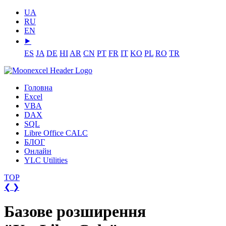
UA
RU
EN
⯈
ES
JA
DE
HI
AR
CN
PT
FR
IT
KO
PL
RO
TR
Головна
Excel
VBA
DAX
SQL
Libre Office CALC
БЛОГ
Онлайн
YLC Utilities
TOP
❮
❯
Базове розширення