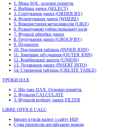
1. Мова SQL, основні поняття.
2. Вибірка даних (SELECT)
3. Сортування даних (ORDER BY)
4. Фільтрування даних (WHERE)
5. Використання метасимволів (LIKE)
6. Розрахункові (обчислювальні) поля
7. Функції обробки даних
8. Групування даних (GROUP BY)
9. Підзапити
10. Поєднання таблиць (INNER JOIN)
11. Зовнішнє об'єднання (OUTER JOIN)
12. Комбіновані запити (UNION)
13. Додавання даних (INSERT INTO)
14. Створення таблиць (CREATE TABLE)
УРОКИ DAX
1. Що таке DAX. Основні поняття.
2. Функція CALCULATE
3. Функція відбору даних FILTER
LIBRE OFFICE CALC
Імпорт курсів валют з сайту НБУ
Сума прописом англійською мовою