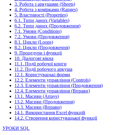
3. Робота з аркушами (Sheets)
4. Робота з комірками (Ranges)
5. Властивості (Properties)
6.1. Типи даних (Variables)
6.2. Типи даних (Продовження)
7.1. Умови (Conditions)
7.2. Умови (Продовження)
8.1. Цикли (Loops)
8.2. Цикли (Продовження)
9. Процедури і функції
10. Діалогові вікна
11.1. Події робочої книги
11.2. Події робочого аркуша
12.1. Користувацькі форми
12.2. Елементи управління (Controls)
12.3. Елементи управління (Продовження)
12.4. Елементи управління (Вправи)
13.1. Масиви (Arrays)
13.2. Масиви (Продовження)
13.3. Масиви (Вправи)
14.1. Використання Excel функцій
14.2. Створення користувацької функції
УРОКИ SQL