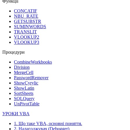
Функції
CONCATIF
NBU_RATE
GETSUBSTR
SUMINWORDS
TRANSLIT
VLOOKUP2
VLOOKUP3
Процедури
CombineWorkbooks
Division
MergeCell
PasswordRemover
ShowCyrylic
ShowLatin
SortSheets
SQLQuery
UnPivotTable
УРОКИ VBA
1. Що таке VBA, основні поняття.
2. Налагоджувач (Debugger)