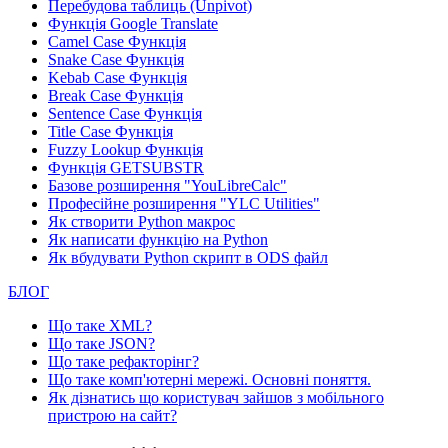
Перебудова таблиць (Unpivot)
Функція
Google Translate
Camel Case Функція
Snake Case Функція
Kebab Case Функція
Break Case Функція
Sentence Case Функція
Title Case Функція
Fuzzy Lookup
Функція
Функція GETSUBSTR
Базове розширення "YouLibreCalc"
Професійне розширення "YLC Utilities"
Як створити Python макрос
Як написати функцію на Python
Як вбудувати Python скрипт в ODS файл
БЛОГ
Що таке XML?
Що таке JSON?
Що таке рефакторінг?
Що таке комп'ютерні мережі. Основні поняття.
Як дізнатись що користувач зайшов з мобільного
пристрою на сайт?