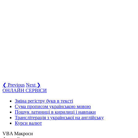
❮ Previous
Next ❯
ОНЛАЙН СЕРВІСИ
Зміна регістру букв в тексті
Сума прописом українською мовою
Пошук латиниці в кирилиці і навпаки
Транслітерація з української на англійську
Курси валют
VBA Макроси