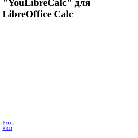
"YouLibreCalc" для
LibreOffice Calc
Excel
PRO