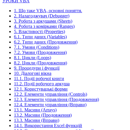
УРОКИ VBA
1. Що таке VBA, основні поняття.
2. Налагоджувач (Debugger)
3. Робота з аркушами (Sheets)
4. Робота з комірками (Ranges)
5. Властивості (Properties)
6.1. Типи даних (Variables)
6.2. Типи даних (Продовження)
7.1. Умови (Conditions)
7.2. Умови (Продовження)
8.1. Цикли (Loops)
8.2. Цикли (Продовження)
9. Процедури і функції
10. Діалогові вікна
11.1. Події робочої книги
11.2. Події робочого аркуша
12.1. Користувацькі форми
12.2. Елементи управління (Controls)
12.3. Елементи управління (Продовження)
12.4. Елементи управління (Вправи)
13.1. Масиви (Arrays)
13.2. Масиви (Продовження)
13.3. Масиви (Вправи)
14.1. Використання Excel функцій