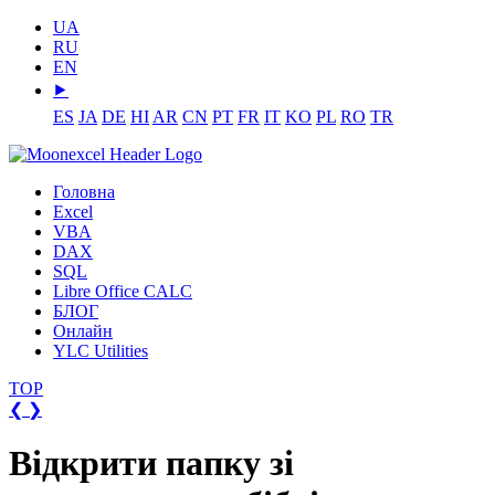
UA
RU
EN
⯈
ES
JA
DE
HI
AR
CN
PT
FR
IT
KO
PL
RO
TR
Головна
Excel
VBA
DAX
SQL
Libre Office CALC
БЛОГ
Онлайн
YLC Utilities
TOP
❮
❯
Відкрити папку зі