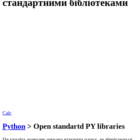
стандартними бібліотеками
Calc
Python
> Open standartd PY libraries
Ця утиліта дозволяє швидко відкрити папку, де зберігаються