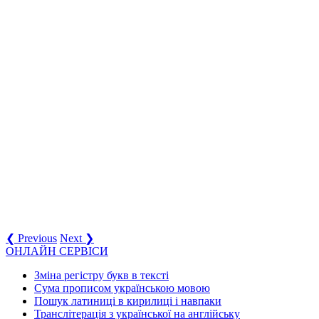
❮ Previous
Next ❯
ОНЛАЙН СЕРВІСИ
Зміна регістру букв в тексті
Сума прописом українською мовою
Пошук латиниці в кирилиці і навпаки
Транслітерація з української на англійську