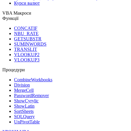
Курси валют
VBA Макроси
Функції
CONCATIF
NBU_RATE
GETSUBSTR
SUMINWORDS
TRANSLIT
VLOOKUP2
VLOOKUP3
Процедури
CombineWorkbooks
Division
MergeCell
PasswordRemover
ShowCyrylic
ShowLatin
SortSheets
SQLQuery
UnPivotTable