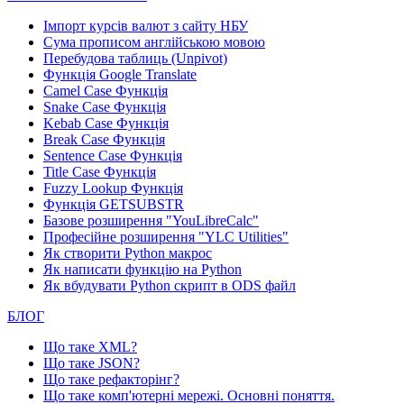
Імпорт курсів валют з сайту НБУ
Сума прописом англійською мовою
Перебудова таблиць (Unpivot)
Функція
Google Translate
Camel Case Функція
Snake Case Функція
Kebab Case Функція
Break Case Функція
Sentence Case Функція
Title Case Функція
Fuzzy Lookup
Функція
Функція GETSUBSTR
Базове розширення "YouLibreCalc"
Професійне розширення "YLC Utilities"
Як створити Python макрос
Як написати функцію на Python
Як вбудувати Python скрипт в ODS файл
БЛОГ
Що таке XML?
Що таке JSON?
Що таке рефакторінг?
Що таке комп'ютерні мережі. Основні поняття.