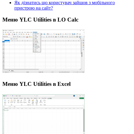
Як дізнатись що користувач зайшов з мобільного
пристрою на сайт?
Меню YLC Utilities в LO Calc
Меню YLC Utilities в Excel