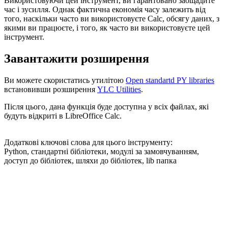
Використовуючи цей інструмент, ви гарантовано заощадите
час і зусилля. Однак фактична економія часу залежить від
того, наскільки часто ви використовуєте Calc, обсягу даних, з
якими ви працюєте, і того, як часто ви використовуєте цей
інструмент.
Завантажити розширення
Ви можете скористатись утилітою
Open standartd PY libraries
встановивши розширення
YLC Utilities
.
Після цього, дана функція буде доступна у всіх файлах, які
будуть відкриті в LibreOffice Calc.
Додаткові ключові слова для цього інструменту:
Python, стандартні бібліотеки, модулі за замовчуванням,
доступ до бібліотек, шляхи до бібліотек, lib папка