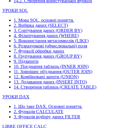
14.2. Створення користувацької функції
УРОКИ SQL
1. Мова SQL, основні поняття.
2. Вибірка даних (SELECT)
3. Сортування даних (ORDER BY)
4. Фільтрування даних (WHERE)
5. Використання метасимволів (LIKE)
6. Розрахункові (обчислювальні) поля
7. Функції обробки даних
8. Групування даних (GROUP BY)
9. Підзапити
10. Поєднання таблиць (INNER JOIN)
11. Зовнішнє об'єднання (OUTER JOIN)
12. Комбіновані запити (UNION)
13. Додавання даних (INSERT INTO)
14. Створення таблиць (CREATE TABLE)
УРОКИ DAX
1. Що таке DAX. Основні поняття.
2. Функція CALCULATE
3. Функція відбору даних FILTER
LIBRE OFFICE CALC