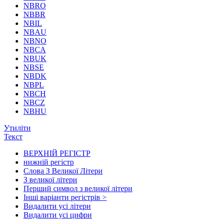
NBRO
NBBR
NBIL
NBAU
NBNO
NBCA
NBUK
NBSE
NBDK
NBPL
NBCH
NBCZ
NBHU
Утиліти
Текст
ВЕРХНІЙ РЕГІСТР
нижній регістр
Слова З Великої Літери
З великої літери
Перший символ з великої літери
Інші варіанти регістрів >
Видалити усі літери
Видалити усі цифри