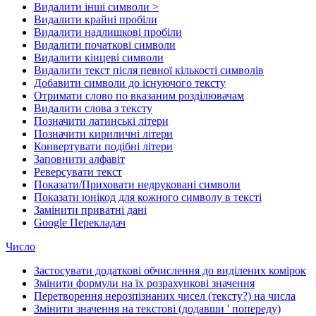
Видалити інші символи >
Видалити крайні пробіли
Видалити надлишкові пробіли
Видалити початкові символи
Видалити кінцеві символи
Видалити текст після певної кількості символів
Добавити символи до існуючого тексту
Отримати слово по вказаним розділювачам
Видалити слова з тексту
Позначити латинські літери
Позначити кириличні літери
Конвертувати подібні літери
Заповнити алфавіт
Реверсувати текст
Показати/Приховати недруковані символи
Показати юнікод для кожного символу в тексті
Замінити приватні дані
Google Перекладач
Число
Застосувати додаткові обчислення до виділених комірок
Змінити формули на їх розрахункові значення
Перетворення нерозпізнаних чисел (тексту?) на числа
Змінити значення на текстові (додавши ' попереду)