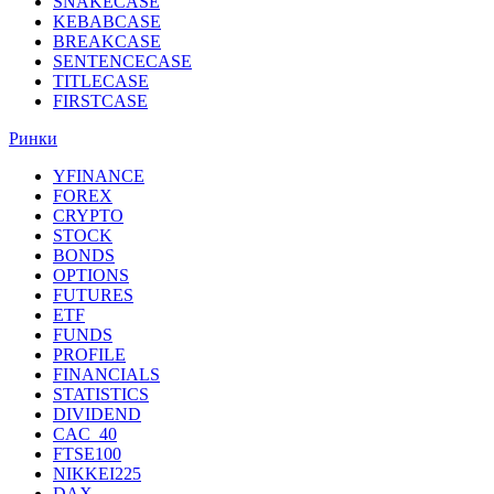
SNAKECASE
KEBABCASE
BREAKCASE
SENTENCECASE
TITLECASE
FIRSTCASE
Ринки
YFINANCE
FOREX
CRYPTO
STOCK
BONDS
OPTIONS
FUTURES
ETF
FUNDS
PROFILE
FINANCIALS
STATISTICS
DIVIDEND
CAC_40
FTSE100
NIKKEI225
DAX