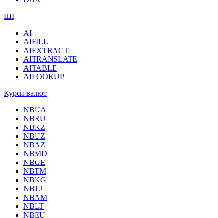
ШІ
AI
AIFILL
AIEXTRACT
AITRANSLATE
AITABLE
AILOOKUP
Курси валют
NBUA
NBRU
NBKZ
NBUZ
NBAZ
NBMD
NBGE
NBTM
NBKG
NBTJ
NBAM
NBLT
NBEU