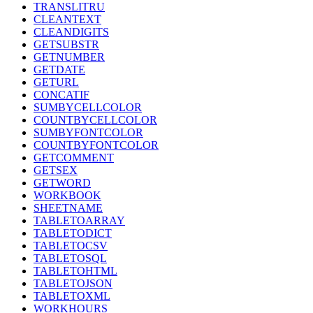
TRANSLITRU
CLEANTEXT
CLEANDIGITS
GETSUBSTR
GETNUMBER
GETDATE
GETURL
CONCATIF
SUMBYCELLCOLOR
COUNTBYCELLCOLOR
SUMBYFONTCOLOR
COUNTBYFONTCOLOR
GETCOMMENT
GETSEX
GETWORD
WORKBOOK
SHEETNAME
TABLETOARRAY
TABLETODICT
TABLETOCSV
TABLETOSQL
TABLETOHTML
TABLETOJSON
TABLETOXML
WORKHOURS