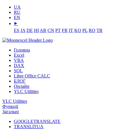
UA
RU
EN
⯈
ES
JA
DE
HI
AR
CN
PT
FR
IT
KO
PL
RO
TR
Головна
Excel
VBA
DAX
SQL
Libre Office CALC
БЛОГ
Онлайн
YLC Utilities
YLC Utilities
Функції
Загальні
GOOGLETRANSLATE
TRANSLITUA