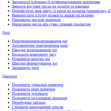
Заповнити клітинки їх відформатованим значенням
Змінити від’ємні числа на додатні та навпаки
Перемістити знак мінус із кінця на початок (наприклад, 47
Використати істотну кількість знаків після коми
Приховати числові значення
Написання числа або суми словами прописом
Дата
Перетворення/розпізнавання дат
Автоматичне перетворення дати
Швидке розпізнавання дат
Видалити компонент часу
Позначити вихідні дні
Швидке форматування дат
Заповнити дати
Діапазон
Позначити унікальні значення
Позначити різні значення
Позначити дублікати
Позначити надлишкові значення
Перебудова таблиці
Створити випадаючий список