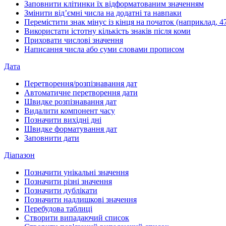
Заповнити клітинки їх відформатованим значенням
Змінити від’ємні числа на додатні та навпаки
Перемістити знак мінус із кінця на початок (наприклад, 47
Використати істотну кількість знаків після коми
Приховати числові значення
Написання числа або суми словами прописом
Дата
Перетворення/розпізнавання дат
Автоматичне перетворення дати
Швидке розпізнавання дат
Видалити компонент часу
Позначити вихідні дні
Швидке форматування дат
Заповнити дати
Діапазон
Позначити унікальні значення
Позначити різні значення
Позначити дублікати
Позначити надлишкові значення
Перебудова таблиці
Створити випадаючий список