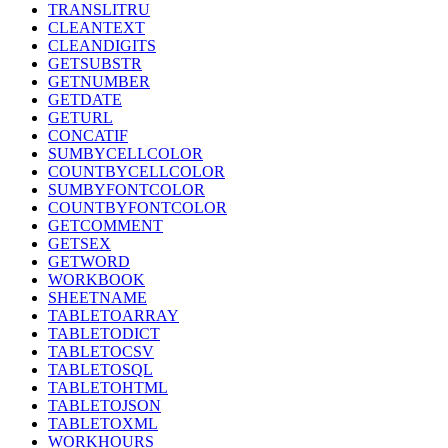
TRANSLITRU
CLEANTEXT
CLEANDIGITS
GETSUBSTR
GETNUMBER
GETDATE
GETURL
CONCATIF
SUMBYCELLCOLOR
COUNTBYCELLCOLOR
SUMBYFONTCOLOR
COUNTBYFONTCOLOR
GETCOMMENT
GETSEX
GETWORD
WORKBOOK
SHEETNAME
TABLETOARRAY
TABLETODICT
TABLETOCSV
TABLETOSQL
TABLETOHTML
TABLETOJSON
TABLETOXML
WORKHOURS