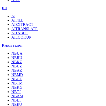
ШІ
AI
AIFILL
AIEXTRACT
AITRANSLATE
AITABLE
AILOOKUP
Курси валют
NBUA
NBRU
NBKZ
NBUZ
NBAZ
NBMD
NBGE
NBTM
NBKG
NBTJ
NBAM
NBLT
NBEU