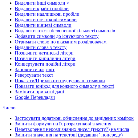
Видалити інші символи >
Видалити крайні пробіли
Видалити надлишкові пробіли
Видалити початкові символи
Видалити кінцеві символи
Видалити текст після певної кількості символів
Добавити символи до існуючого тексту
Отримати слово по вказаним розділювачам
Видалити слова з тексту
Позначити латинські літери
Позначити кириличні літери
Конвертувати подібні літери
Заповнити алфавіт
Реверсувати текст
Показати/Приховати недруковані символи
Показати юнікод для кожного символу в тексті
Замінити приватні дані
Google Перекладач
Число
Застосувати додаткові обчислення до виділених комірок
Змінити формули на їх розрахункові значення
Перетворення нерозпізнаних чисел (тексту?) на числа
Змінити значення на текстові (додавши ' попереду)