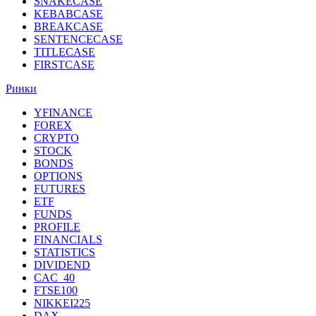
SNAKECASE
KEBABCASE
BREAKCASE
SENTENCECASE
TITLECASE
FIRSTCASE
Ринки
YFINANCE
FOREX
CRYPTO
STOCK
BONDS
OPTIONS
FUTURES
ETF
FUNDS
PROFILE
FINANCIALS
STATISTICS
DIVIDEND
CAC_40
FTSE100
NIKKEI225
DAX