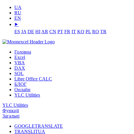
UA
RU
EN
⯈
ES
JA
DE
HI
AR
CN
PT
FR
IT
KO
PL
RO
TR
Головна
Excel
VBA
DAX
SQL
Libre Office CALC
БЛОГ
Онлайн
YLC Utilities
YLC Utilities
Функції
Загальні
GOOGLETRANSLATE
TRANSLITUA