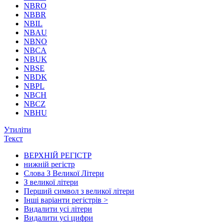
NBRO
NBBR
NBIL
NBAU
NBNO
NBCA
NBUK
NBSE
NBDK
NBPL
NBCH
NBCZ
NBHU
Утиліти
Текст
ВЕРХНІЙ РЕГІСТР
нижній регістр
Слова З Великої Літери
З великої літери
Перший символ з великої літери
Інші варіанти регістрів >
Видалити усі літери
Видалити усі цифри