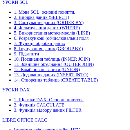
УРОКИ SQL
1. Мова SQL, основні поняття.
2. Вибірка даних (SELECT)
3. Сортування даних (ORDER BY)
4. Фільтрування даних (WHERE)
5. Використання метасимволів (LIKE)
6. Розрахункові (обчислювальні) поля
7. Функції обробки даних
8. Групування даних (GROUP BY)
9. Підзапити
10. Поєднання таблиць (INNER JOIN)
11. Зовнішнє об'єднання (OUTER JOIN)
12. Комбіновані запити (UNION)
13. Додавання даних (INSERT INTO)
14. Створення таблиць (CREATE TABLE)
УРОКИ DAX
1. Що таке DAX. Основні поняття.
2. Функція CALCULATE
3. Функція відбору даних FILTER
LIBRE OFFICE CALC
Імпорт курсів валют з сайту НБУ