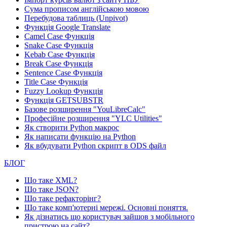
Сума прописом англійською мовою
Перебудова таблиць (Unpivot)
Функція
Google Translate
Camel Case Функція
Snake Case Функція
Kebab Case Функція
Break Case Функція
Sentence Case Функція
Title Case Функція
Fuzzy Lookup
Функція
Функція GETSUBSTR
Базове розширення "YouLibreCalc"
Професійне розширення "YLC Utilities"
Як створити Python макрос
Як написати функцію на Python
Як вбудувати Python скрипт в ODS файл
БЛОГ
Що таке XML?
Що таке JSON?
Що таке рефакторінг?
Що таке комп'ютерні мережі. Основні поняття.
Як дізнатись що користувач зайшов з мобільного
пристрою на сайт?