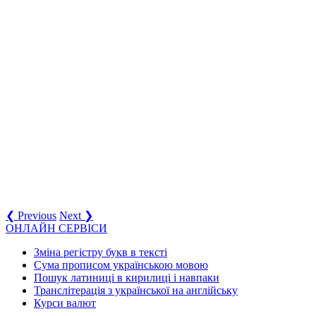
❮ Previous
Next ❯
ОНЛАЙН СЕРВІСИ
Зміна регістру букв в тексті
Сума прописом українською мовою
Пошук латиниці в кирилиці і навпаки
Транслітерація з української на англійську
Курси валют