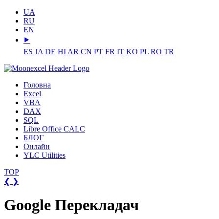
UA
RU
EN
⯈
ES
JA
DE
HI
AR
CN
PT
FR
IT
KO
PL
RO
TR
Головна
Excel
VBA
DAX
SQL
Libre Office CALC
БЛОГ
Онлайн
YLC Utilities
TOP
❮
❯
Google Перекладач