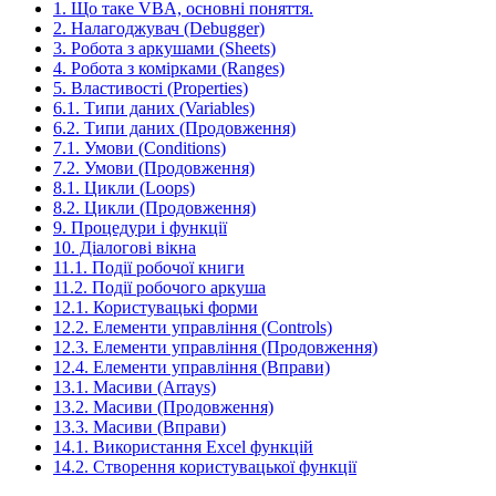
1. Що таке VBA, основні поняття.
2. Налагоджувач (Debugger)
3. Робота з аркушами (Sheets)
4. Робота з комірками (Ranges)
5. Властивості (Properties)
6.1. Типи даних (Variables)
6.2. Типи даних (Продовження)
7.1. Умови (Conditions)
7.2. Умови (Продовження)
8.1. Цикли (Loops)
8.2. Цикли (Продовження)
9. Процедури і функції
10. Діалогові вікна
11.1. Події робочої книги
11.2. Події робочого аркуша
12.1. Користувацькі форми
12.2. Елементи управління (Controls)
12.3. Елементи управління (Продовження)
12.4. Елементи управління (Вправи)
13.1. Масиви (Arrays)
13.2. Масиви (Продовження)
13.3. Масиви (Вправи)
14.1. Використання Excel функцій
14.2. Створення користувацької функції