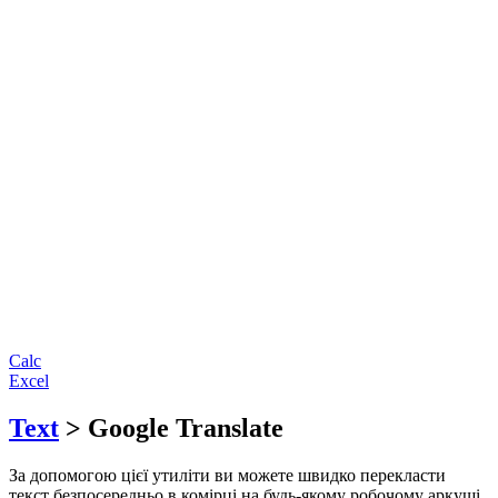
Calc
Excel
Text
> Google Translate
За допомогою цієї утиліти ви можете швидко перекласти
текст безпосередньо в комірці на будь-якому робочому аркуші.