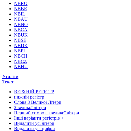
NBRO
NBBR
NBIL
NBAU
NBNO
NBCA
NBUK
NBSE
NBDK
NBPL
NBCH
NBCZ
NBHU
Утиліти
Текст
ВЕРХНІЙ РЕГІСТР
нижній регістр
Слова З Великої Літери
З великої літери
Перший символ з великої літери
Інші варіанти регістрів >
Видалити усі літери
Видалити усі цифри