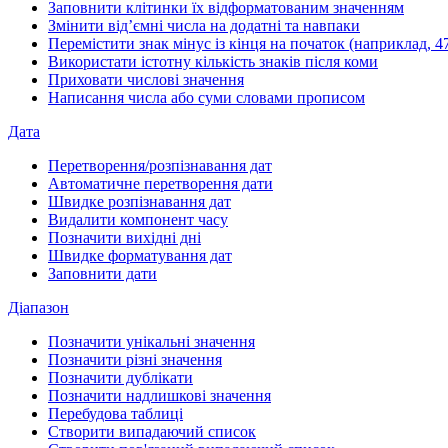
Заповнити клітинки їх відформатованим значенням
Змінити від’ємні числа на додатні та навпаки
Перемістити знак мінус із кінця на початок (наприклад, 47
Використати істотну кількість знаків після коми
Приховати числові значення
Написання числа або суми словами прописом
Дата
Перетворення/розпізнавання дат
Автоматичне перетворення дати
Швидке розпізнавання дат
Видалити компонент часу
Позначити вихідні дні
Швидке форматування дат
Заповнити дати
Діапазон
Позначити унікальні значення
Позначити різні значення
Позначити дублікати
Позначити надлишкові значення
Перебудова таблиці
Створити випадаючий список