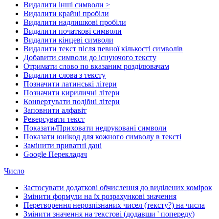
Видалити інші символи >
Видалити крайні пробіли
Видалити надлишкові пробіли
Видалити початкові символи
Видалити кінцеві символи
Видалити текст після певної кількості символів
Добавити символи до існуючого тексту
Отримати слово по вказаним розділювачам
Видалити слова з тексту
Позначити латинські літери
Позначити кириличні літери
Конвертувати подібні літери
Заповнити алфавіт
Реверсувати текст
Показати/Приховати недруковані символи
Показати юнікод для кожного символу в тексті
Замінити приватні дані
Google Перекладач
Число
Застосувати додаткові обчислення до виділених комірок
Змінити формули на їх розрахункові значення
Перетворення нерозпізнаних чисел (тексту?) на числа
Змінити значення на текстові (додавши ' попереду)