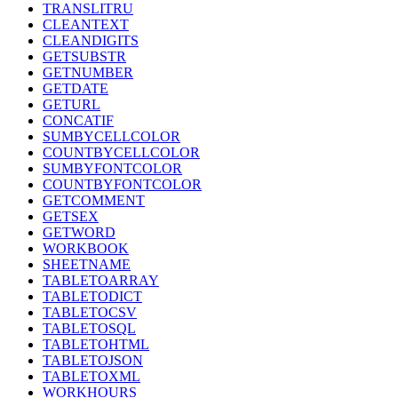
TRANSLITRU
CLEANTEXT
CLEANDIGITS
GETSUBSTR
GETNUMBER
GETDATE
GETURL
CONCATIF
SUMBYCELLCOLOR
COUNTBYCELLCOLOR
SUMBYFONTCOLOR
COUNTBYFONTCOLOR
GETCOMMENT
GETSEX
GETWORD
WORKBOOK
SHEETNAME
TABLETOARRAY
TABLETODICT
TABLETOCSV
TABLETOSQL
TABLETOHTML
TABLETOJSON
TABLETOXML
WORKHOURS