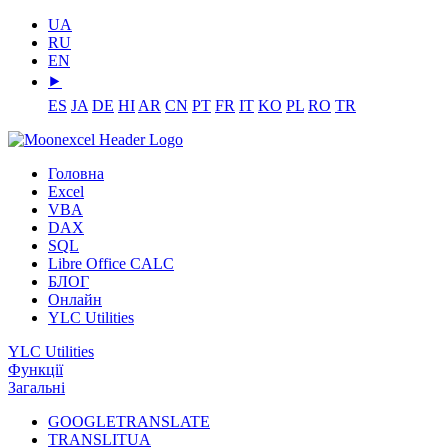
UA
RU
EN
⯈
ES
JA
DE
HI
AR
CN
PT
FR
IT
KO
PL
RO
TR
Головна
Excel
VBA
DAX
SQL
Libre Office CALC
БЛОГ
Онлайн
YLC Utilities
YLC Utilities
Функції
Загальні
GOOGLETRANSLATE
TRANSLITUA