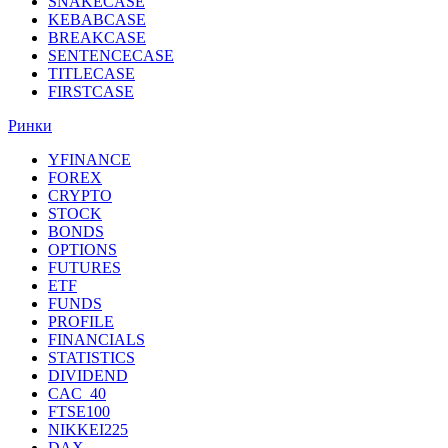
SNAKECASE
KEBABCASE
BREAKCASE
SENTENCECASE
TITLECASE
FIRSTCASE
Ринки
YFINANCE
FOREX
CRYPTO
STOCK
BONDS
OPTIONS
FUTURES
ETF
FUNDS
PROFILE
FINANCIALS
STATISTICS
DIVIDEND
CAC_40
FTSE100
NIKKEI225
DAX