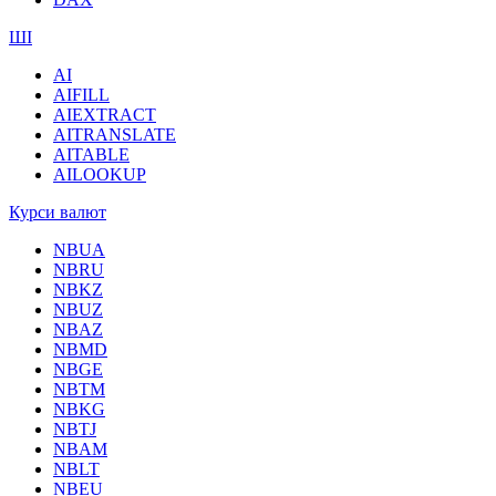
ШІ
AI
AIFILL
AIEXTRACT
AITRANSLATE
AITABLE
AILOOKUP
Курси валют
NBUA
NBRU
NBKZ
NBUZ
NBAZ
NBMD
NBGE
NBTM
NBKG
NBTJ
NBAM
NBLT
NBEU