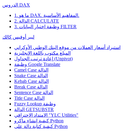
الدروس DAX
1. ما هو DAX. المفاهيم الأساسية.
2. الدالة CALCULATE
3. وظيفة اختيار البيانات FILTER
ليبر أوفيس كالك
استيراد أسعار العملات من موقع البنك الوطني الأوكراني
المبلغ مكتوب باللغة الإنجليزية
إعادة ترتيب الجداول (Unpivot)
Google Translate
وظيفة
Camel Case الدالة
Snake Case الدالة
Kebab Case الدالة
Break Case الدالة
Sentence Case الدالة
Title Case الدالة
وظيفة
Fuzzy Lookup
الدالة GETSUBSTR
الامتداد الاحترافي "YLC Utilities"
كيفية إنشاء ماكرو Python
كيفية كتابة دالة على Python