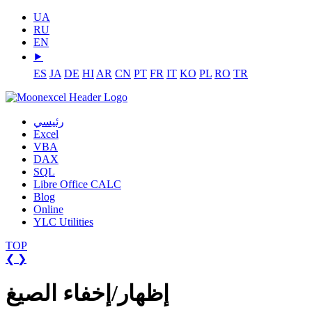
UA
RU
EN
⯈
ES
JA
DE
HI
AR
CN
PT
FR
IT
KO
PL
RO
TR
رئيسي
Excel
VBA
DAX
SQL
Libre Office CALC
Blog
Online
YLC Utilities
TOP
❮
❯
إظهار/إخفاء الصيغ