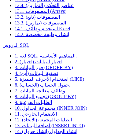
12.4. عناصر التحكم (التمارين)
13.1. المصفوفات (Arrays)
13.2. المصفوفات (تابع)
13.3. المصفوفات (تمارين)
14.1. استخدام وظائف Excel
14.2. إنشاء وظيفة مخصصة
الدروس SQL
1. لغة SQL، المفاهيم الأساسية.
2. اختيار البيانات (اختيار)
3. فرز البيانات (ORDER BY)
4. تصفية البيانات (أين)
5. استخدام الأحرف المميزة (LIKE)
6. حقول الحساب (الحساب).
7. وظائف معالجة البيانات
8. تجميع البيانات (GROUP BY)
9. الطلبات الفرعية
10. مجموعة الجداول (INNER JOIN)
11. الانضمام الخارجي
12. الطلبات المجمعة (الاتحاد)
13. إضافة البيانات (INSERT INTO)
14. إنشاء الجداول (إنشاء جدول)