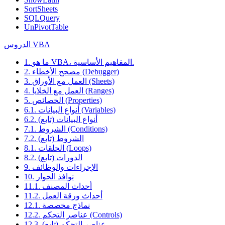
SortSheets
SQLQuery
UnPivotTable
الدروس VBA
1. ما هو VBA، المفاهيم الأساسية.
2. مصحح الأخطاء (Debugger)
3. العمل مع الأوراق (Sheets)
4. العمل مع الخلايا (Ranges)
5. الخصائص (Properties)
6.1. أنواع البيانات (Variables)
6.2. أنواع البيانات (تابع)
7.1. الشروط (Conditions)
7.2. الشروط (تابع)
8.1. الحلقات (Loops)
8.2. الدورات (تابع)
9. الإجراءات والوظائف
10. نوافذ الحوار
11.1. أحداث المصنف
11.2. أحداث ورقة العمل
12.1. نماذج مخصصة
12.2. عناصر التحكم (Controls)
12.3. عناصر التحكم (تابع)