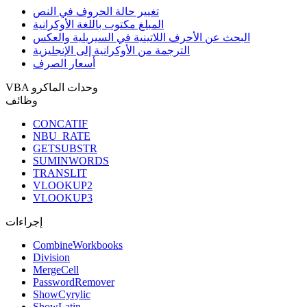
تغيير حالة الحروف في النص
المبلغ مكتوب باللغة الأوكرانية
البحث عن الأحرف اللاتينية في السيريلية والعكس
الترجمة من الأوكرانية إلى الإنجليزية
أسعار الصرف
VBA وحدات الماكرو
وظائف
CONCATIF
NBU_RATE
GETSUBSTR
SUMINWORDS
TRANSLIT
VLOOKUP2
VLOOKUP3
إجراءات
CombineWorkbooks
Division
MergeCell
PasswordRemover
ShowCyrylic
ShowLatin