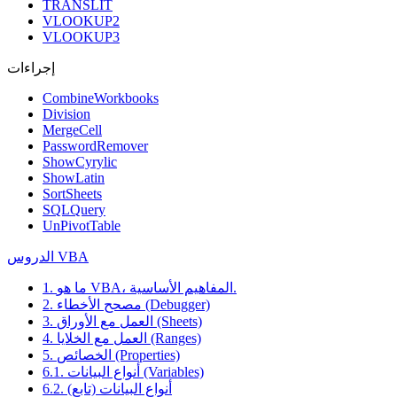
TRANSLIT
VLOOKUP2
VLOOKUP3
إجراءات
CombineWorkbooks
Division
MergeCell
PasswordRemover
ShowCyrylic
ShowLatin
SortSheets
SQLQuery
UnPivotTable
الدروس VBA
1. ما هو VBA، المفاهيم الأساسية.
2. مصحح الأخطاء (Debugger)
3. العمل مع الأوراق (Sheets)
4. العمل مع الخلايا (Ranges)
5. الخصائص (Properties)
6.1. أنواع البيانات (Variables)
6.2. أنواع البيانات (تابع)