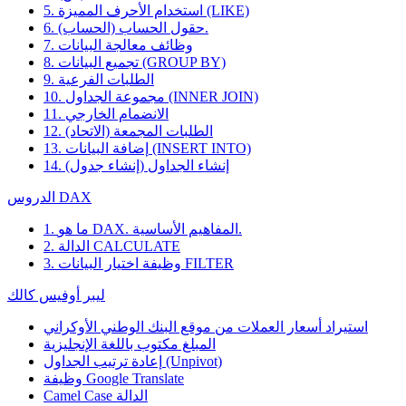
5. استخدام الأحرف المميزة (LIKE)
6. حقول الحساب (الحساب).
7. وظائف معالجة البيانات
8. تجميع البيانات (GROUP BY)
9. الطلبات الفرعية
10. مجموعة الجداول (INNER JOIN)
11. الانضمام الخارجي
12. الطلبات المجمعة (الاتحاد)
13. إضافة البيانات (INSERT INTO)
14. إنشاء الجداول (إنشاء جدول)
الدروس DAX
1. ما هو DAX. المفاهيم الأساسية.
2. الدالة CALCULATE
3. وظيفة اختيار البيانات FILTER
ليبر أوفيس كالك
استيراد أسعار العملات من موقع البنك الوطني الأوكراني
المبلغ مكتوب باللغة الإنجليزية
إعادة ترتيب الجداول (Unpivot)
Google Translate
وظيفة
Camel Case الدالة