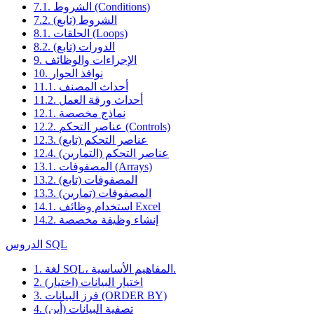
7.1. الشروط (Conditions)
7.2. الشروط (تابع)
8.1. الحلقات (Loops)
8.2. الدورات (تابع)
9. الإجراءات والوظائف
10. نوافذ الحوار
11.1. أحداث المصنف
11.2. أحداث ورقة العمل
12.1. نماذج مخصصة
12.2. عناصر التحكم (Controls)
12.3. عناصر التحكم (تابع)
12.4. عناصر التحكم (التمارين)
13.1. المصفوفات (Arrays)
13.2. المصفوفات (تابع)
13.3. المصفوفات (تمارين)
14.1. استخدام وظائف Excel
14.2. إنشاء وظيفة مخصصة
الدروس SQL
1. لغة SQL، المفاهيم الأساسية.
2. اختيار البيانات (اختيار)
3. فرز البيانات (ORDER BY)
4. تصفية البيانات (أين)