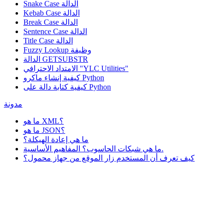
Snake Case الدالة
Kebab Case الدالة
Break Case الدالة
Sentence Case الدالة
Title Case الدالة
وظيفة
Fuzzy Lookup
الدالة GETSUBSTR
الامتداد الاحترافي "YLC Utilities"
كيفية إنشاء ماكرو Python
كيفية كتابة دالة على Python
مدونة
ما هو XML؟
ما هو JSON؟
ما هي إعادة الهيكلة؟
ما هي شبكات الحاسوب؟ المفاهيم الأساسية.
كيف تعرف أن المستخدم زار الموقع من جهاز محمول؟