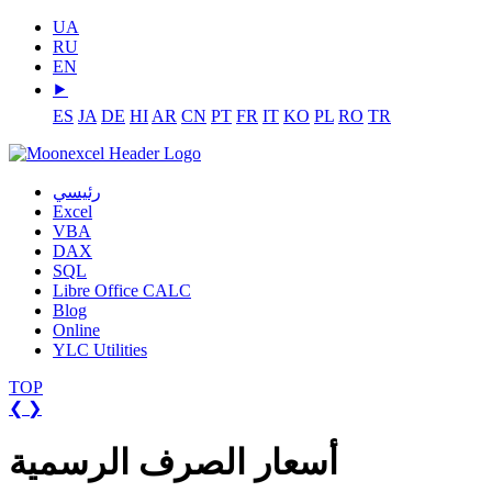
UA
RU
EN
⯈
ES
JA
DE
HI
AR
CN
PT
FR
IT
KO
PL
RO
TR
رئيسي
Excel
VBA
DAX
SQL
Libre Office CALC
Blog
Online
YLC Utilities
TOP
❮
❯
أسعار الصرف الرسمية