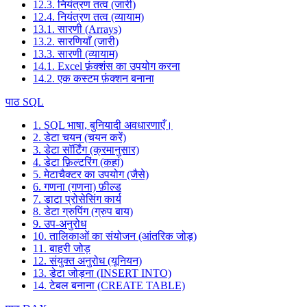
12.3. नियंत्रण तत्व (जारी)
12.4. नियंत्रण तत्व (व्यायाम)
13.1. सारणी (Arrays)
13.2. सारणियाँ (जारी)
13.3. सारणी (व्यायाम)
14.1. Excel फ़ंक्शंस का उपयोग करना
14.2. एक कस्टम फ़ंक्शन बनाना
पाठ SQL
1. SQL भाषा, बुनियादी अवधारणाएँ।
2. डेटा चयन (चयन करें)
3. डेटा सॉर्टिंग (क्रमानुसार)
4. डेटा फ़िल्टरिंग (कहां)
5. मेटाचैक्टर का उपयोग (जैसे)
6. गणना (गणना) फ़ील्ड
7. डाटा प्रोसेसिंग कार्य
8. डेटा ग्रुपिंग (ग्रुप बाय)
9. उप-अनुरोध
10. तालिकाओं का संयोजन (आंतरिक जोड़)
11. बाहरी जोड़
12. संयुक्त अनुरोध (यूनियन)
13. डेटा जोड़ना (INSERT INTO)
14. टेबल बनाना (CREATE TABLE)