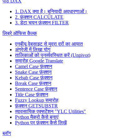
पाठ DAX
1. DAX क्या है। बुनियादी अवधारणाओं।
2. फ़ंक्शन CALCULATE
3. डेटा चयन फ़ंक्शन FILTER
लिब्रे ऑफिस कैल्क
एनबीयू वेबसाइट से मुद्रा दरों का आयात
अंग्रेजी में लिखा योग
तालिकाओं को पुनर्व्यवस्थित करें (Unpivot)
समारोह
Google Translate
Camel Case फ़ंक्शन
Snake Case फ़ंक्शन
Kebab Case फ़ंक्शन
Break Case फ़ंक्शन
Sentence Case फ़ंक्शन
Title Case फ़ंक्शन
Fuzzy Lookup
समारोह
फ़ंक्शन GETSUBSTR
व्यावसायिक एक्सटेंशन "YLC Utilities"
Python मैक्रो कैसे बनाएं
Python पर फ़ंक्शन कैसे लिखें
ब्लॉग