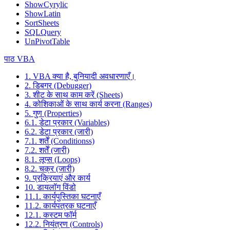
ShowCyrylic
ShowLatin
SortSheets
SQLQuery
UnPivotTable
पाठ VBA
1. VBA क्या है, बुनियादी अवधारणाएँ।
2. डिबगर (Debugger)
3. शीट के साथ काम करें (Sheets)
4. कोशिकाओं के साथ कार्य करना (Ranges)
5. गुण (Properties)
6.1. डेटा प्रकार (Variables)
6.2. डेटा प्रकार (जारी)
7.1. शर्तें (Conditionss)
7.2. शर्तें (जारी)
8.1. लूप्स (Loops)
8.2. चक्र (जारी)
9. प्रक्रियाएं और कार्य
10. डायलॉग विंडो
11.1. कार्यपुस्तिका घटनाएँ
11.2. कार्यपत्रक घटनाएँ
12.1. कस्टम फॉर्म
12.2. नियंत्रण (Controls)