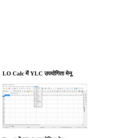
LO Calc में YLC उपयोगिता मेनू