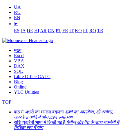
UA
RU
EN
⯈
ES
JA
DE
HI
AR
CN
PT
FR
IT
KO
PL
RO
TR
मुख्य
Excel
VBA
DAX
SQL
Libre Office CALC
Blog
Online
YLC Utilities
TOP
पाठ में अक्षरों का मामला बदलना
शब्दों का अपरकेस, लोअरकेस,
अपरकेस आदि में ऑनलाइन रूपांतरण
राशि यूक्रेनी भाषा में लिखी गई है
पेनीज़ और वैट के साथ यूक्रेनी में
लिखित रूप में योग