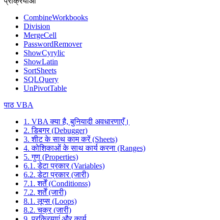
प्रक्रियाओं
CombineWorkbooks
Division
MergeCell
PasswordRemover
ShowCyrylic
ShowLatin
SortSheets
SQLQuery
UnPivotTable
पाठ VBA
1. VBA क्या है, बुनियादी अवधारणाएँ।
2. डिबगर (Debugger)
3. शीट के साथ काम करें (Sheets)
4. कोशिकाओं के साथ कार्य करना (Ranges)
5. गुण (Properties)
6.1. डेटा प्रकार (Variables)
6.2. डेटा प्रकार (जारी)
7.1. शर्तें (Conditionss)
7.2. शर्तें (जारी)
8.1. लूप्स (Loops)
8.2. चक्र (जारी)
9. प्रक्रियाएं और कार्य