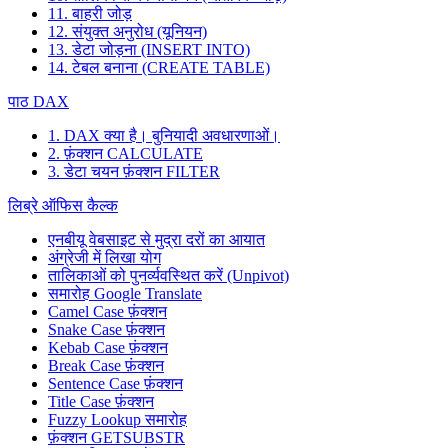
11. बाहरी जोड़
12. संयुक्त अनुरोध (यूनियन)
13. डेटा जोड़ना (INSERT INTO)
14. टेबल बनाना (CREATE TABLE)
पाठ DAX
1. DAX क्या है। बुनियादी अवधारणाओं।
2. फ़ंक्शन CALCULATE
3. डेटा चयन फ़ंक्शन FILTER
लिब्रे ऑफिस कैल्क
एनबीयू वेबसाइट से मुद्रा दरों का आयात
अंग्रेजी में लिखा योग
तालिकाओं को पुनर्व्यवस्थित करें (Unpivot)
समारोह
Google Translate
Camel Case फ़ंक्शन
Snake Case फ़ंक्शन
Kebab Case फ़ंक्शन
Break Case फ़ंक्शन
Sentence Case फ़ंक्शन
Title Case फ़ंक्शन
Fuzzy Lookup
समारोह
फ़ंक्शन GETSUBSTR