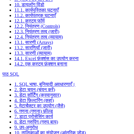
10. डायलॉग विंडो
11.1. कार्यपुस्तिका घटनाएँ
11.2. कार्यपत्रक घटनाएँ
12.1. कस्टम फॉर्म
12.2. नियंत्रण (Controls)
12.3. नियंत्रण तत्व (जारी)
12.4. नियंत्रण तत्व (व्यायाम)
13.1. सारणी (Arrays)
13.2. सारणियाँ (जारी)
13.3. सारणी (व्यायाम)
14.1. Excel फ़ंक्शंस का उपयोग करना
14.2. एक कस्टम फ़ंक्शन बनाना
पाठ SQL
1. SQL भाषा, बुनियादी अवधारणाएँ।
2. डेटा चयन (चयन करें)
3. डेटा सॉर्टिंग (क्रमानुसार)
4. डेटा फ़िल्टरिंग (कहां)
5. मेटाचैक्टर का उपयोग (जैसे)
6. गणना (गणना) फ़ील्ड
7. डाटा प्रोसेसिंग कार्य
8. डेटा ग्रुपिंग (ग्रुप बाय)
9. उप-अनुरोध
10. तालिकाओं का संयोजन (आंतरिक जोड़)