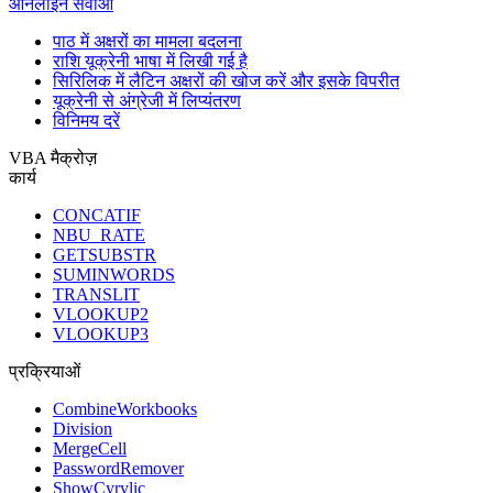
ऑनलाइन सेवाओं
पाठ में अक्षरों का मामला बदलना
राशि यूक्रेनी भाषा में लिखी गई है
सिरिलिक में लैटिन अक्षरों की खोज करें और इसके विपरीत
यूक्रेनी से अंग्रेजी में लिप्यंतरण
विनिमय दरें
VBA मैक्रोज़
कार्य
CONCATIF
NBU_RATE
GETSUBSTR
SUMINWORDS
TRANSLIT
VLOOKUP2
VLOOKUP3
प्रक्रियाओं
CombineWorkbooks
Division
MergeCell
PasswordRemover
ShowCyrylic