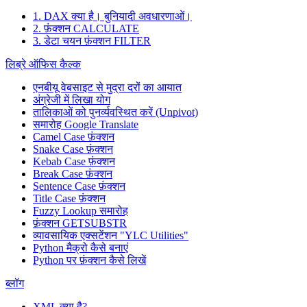
1. DAX क्या है। बुनियादी अवधारणाओं।
2. फ़ंक्शन CALCULATE
3. डेटा चयन फ़ंक्शन FILTER
लिब्रे ऑफिस कैल्क
एनबीयू वेबसाइट से मुद्रा दरों का आयात
अंग्रेजी में लिखा योग
तालिकाओं को पुनर्व्यवस्थित करें (Unpivot)
समारोह
Google Translate
Camel Case फ़ंक्शन
Snake Case फ़ंक्शन
Kebab Case फ़ंक्शन
Break Case फ़ंक्शन
Sentence Case फ़ंक्शन
Title Case फ़ंक्शन
Fuzzy Lookup
समारोह
फ़ंक्शन GETSUBSTR
व्यावसायिक एक्सटेंशन "YLC Utilities"
Python मैक्रो कैसे बनाएं
Python पर फ़ंक्शन कैसे लिखें
ब्लॉग
XML क्या है?