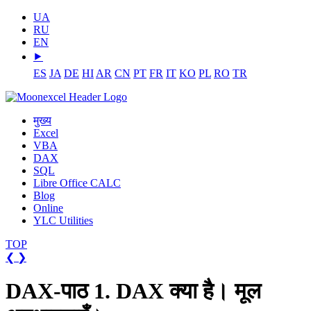
UA
RU
EN
⯈
ES
JA
DE
HI
AR
CN
PT
FR
IT
KO
PL
RO
TR
मुख्य
Excel
VBA
DAX
SQL
Libre Office CALC
Blog
Online
YLC Utilities
TOP
❮
❯
DAX-पाठ 1. DAX क्या है। मूल