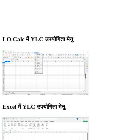
LO Calc में YLC उपयोगिता मेनू
Excel में YLC उपयोगिता मेनू