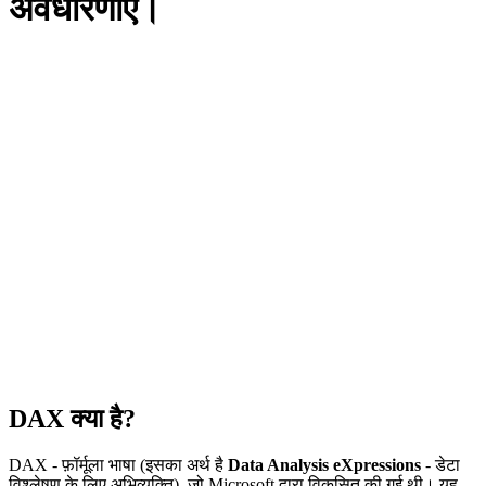
अवधारणाएँ।
DAX क्या है?
DAX - फ़ॉर्मूला भाषा (इसका अर्थ है
Data Analysis eXpressions
- डेटा
विश्लेषण के लिए अभिव्यक्ति), जो Microsoft द्वारा विकसित की गई थी। यह