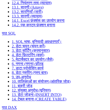
12.4. नियंत्रण तत्व (व्यायाम)
13.1. सारणी (Arrays)
13.2. सारणियाँ (जारी)
13.3. सारणी (व्यायाम)
14.1. Excel फ़ंक्शंस का उपयोग करना
14.2. एक कस्टम फ़ंक्शन बनाना
पाठ SQL
1. SQL भाषा, बुनियादी अवधारणाएँ।
2. डेटा चयन (चयन करें)
3. डेटा सॉर्टिंग (क्रमानुसार)
4. डेटा फ़िल्टरिंग (कहां)
5. मेटाचैक्टर का उपयोग (जैसे)
6. गणना (गणना) फ़ील्ड
7. डाटा प्रोसेसिंग कार्य
8. डेटा ग्रुपिंग (ग्रुप बाय)
9. उप-अनुरोध
10. तालिकाओं का संयोजन (आंतरिक जोड़)
11. बाहरी जोड़
12. संयुक्त अनुरोध (यूनियन)
13. डेटा जोड़ना (INSERT INTO)
14. टेबल बनाना (CREATE TABLE)
पाठ DAX