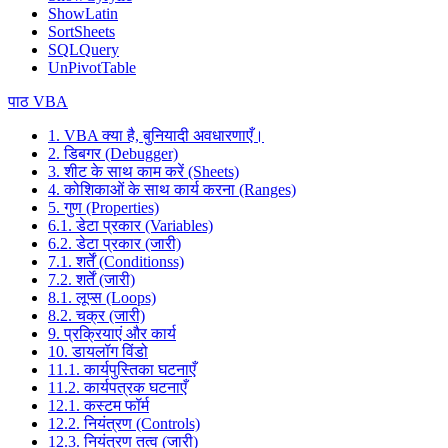
ShowLatin
SortSheets
SQLQuery
UnPivotTable
पाठ VBA
1. VBA क्या है, बुनियादी अवधारणाएँ।
2. डिबगर (Debugger)
3. शीट के साथ काम करें (Sheets)
4. कोशिकाओं के साथ कार्य करना (Ranges)
5. गुण (Properties)
6.1. डेटा प्रकार (Variables)
6.2. डेटा प्रकार (जारी)
7.1. शर्तें (Conditionss)
7.2. शर्तें (जारी)
8.1. लूप्स (Loops)
8.2. चक्र (जारी)
9. प्रक्रियाएं और कार्य
10. डायलॉग विंडो
11.1. कार्यपुस्तिका घटनाएँ
11.2. कार्यपत्रक घटनाएँ
12.1. कस्टम फॉर्म
12.2. नियंत्रण (Controls)
12.3. नियंत्रण तत्व (जारी)