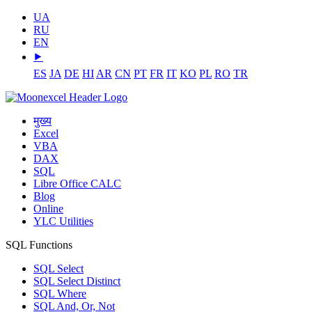
UA
RU
EN
⯈
ES
JA
DE
HI
AR
CN
PT
FR
IT
KO
PL
RO
TR
मुख्य
Excel
VBA
DAX
SQL
Libre Office CALC
Blog
Online
YLC Utilities
SQL Functions
SQL Select
SQL Select Distinct
SQL Where
SQL And, Or, Not