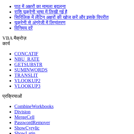
पाठ में अक्षरों का मामला बदलना
राशि यूक्रेनी भाषा में लिखी गई है
सिरिलिक में लैटिन अक्षरों की खोज करें और इसके विपरीत
यूक्रेनी से अंग्रेजी में लिप्यंतरण
विनिमय दरें
VBA मैक्रोज़
कार्य
CONCATIF
NBU_RATE
GETSUBSTR
SUMINWORDS
TRANSLIT
VLOOKUP2
VLOOKUP3
प्रक्रियाओं
CombineWorkbooks
Division
MergeCell
PasswordRemover
ShowCyrylic
ShowLatin