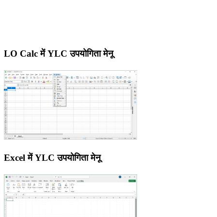
LO Calc में YLC उपयोगिता मेनू
Excel में YLC उपयोगिता मेनू