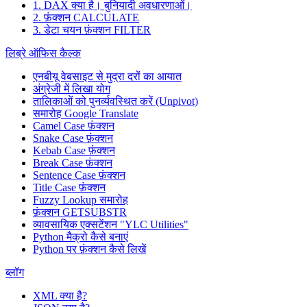
1. DAX क्या है। बुनियादी अवधारणाओं।
2. फ़ंक्शन CALCULATE
3. डेटा चयन फ़ंक्शन FILTER
लिब्रे ऑफिस कैल्क
एनबीयू वेबसाइट से मुद्रा दरों का आयात
अंग्रेजी में लिखा योग
तालिकाओं को पुनर्व्यवस्थित करें (Unpivot)
समारोह
Google Translate
Camel Case फ़ंक्शन
Snake Case फ़ंक्शन
Kebab Case फ़ंक्शन
Break Case फ़ंक्शन
Sentence Case फ़ंक्शन
Title Case फ़ंक्शन
Fuzzy Lookup
समारोह
फ़ंक्शन GETSUBSTR
व्यावसायिक एक्सटेंशन "YLC Utilities"
Python मैक्रो कैसे बनाएं
Python पर फ़ंक्शन कैसे लिखें
ब्लॉग
XML क्या है?