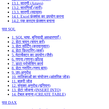
13.1. सारणी (Arrays)
13.2. सारणियाँ (जारी)
13.3. सारणी (व्यायाम)
14.1. Excel फ़ंक्शंस का उपयोग करना
14.2. एक कस्टम फ़ंक्शन बनाना
पाठ SQL
1. SQL भाषा, बुनियादी अवधारणाएँ।
2. डेटा चयन (चयन करें)
3. डेटा सॉर्टिंग (क्रमानुसार)
4. डेटा फ़िल्टरिंग (कहां)
5. मेटाचैक्टर का उपयोग (जैसे)
6. गणना (गणना) फ़ील्ड
7. डाटा प्रोसेसिंग कार्य
8. डेटा ग्रुपिंग (ग्रुप बाय)
9. उप-अनुरोध
10. तालिकाओं का संयोजन (आंतरिक जोड़)
11. बाहरी जोड़
12. संयुक्त अनुरोध (यूनियन)
13. डेटा जोड़ना (INSERT INTO)
14. टेबल बनाना (CREATE TABLE)
पाठ DAX