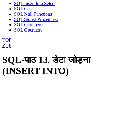
SQL Insert Into Select
SQL Case
SQL Null Functions
SQL Stored Procedures
SQL Comments
SQL Operators
TOP
❮
❯
SQL-पाठ 13. डेटा जोड़ना
(INSERT INTO)