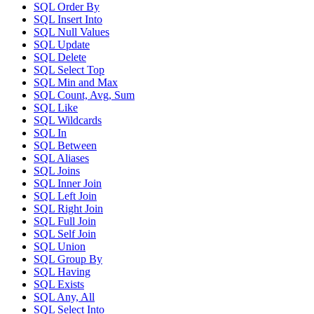
SQL Order By
SQL Insert Into
SQL Null Values
SQL Update
SQL Delete
SQL Select Top
SQL Min and Max
SQL Count, Avg, Sum
SQL Like
SQL Wildcards
SQL In
SQL Between
SQL Aliases
SQL Joins
SQL Inner Join
SQL Left Join
SQL Right Join
SQL Full Join
SQL Self Join
SQL Union
SQL Group By
SQL Having
SQL Exists
SQL Any, All
SQL Select Into