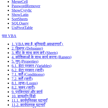
MergeCell
PasswordRemover
ShowCyrylic
ShowLatin
SortSheets
SQLQuery
UnPivotTable
पाठ VBA
1. VBA क्या है, बुनियादी अवधारणाएँ।
2. डिबगर (Debugger)
3. शीट के साथ काम करें (Sheets)
4. कोशिकाओं के साथ कार्य करना (Ranges)
5. गुण (Properties)
6.1. डेटा प्रकार (Variables)
6.2. डेटा प्रकार (जारी)
7.1. शर्तें (Conditionss)
7.2. शर्तें (जारी)
8.1. लूप्स (Loops)
8.2. चक्र (जारी)
9. प्रक्रियाएं और कार्य
10. डायलॉग विंडो
11.1. कार्यपुस्तिका घटनाएँ
11.2. कार्यपत्रक घटनाएँ