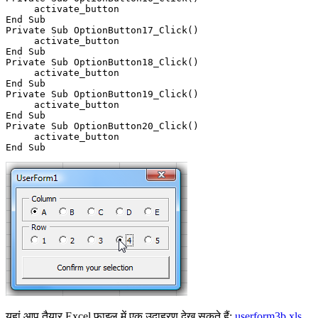
     activate_button

End Sub

Private Sub OptionButton17_Click()

     activate_button

End Sub

Private Sub OptionButton18_Click()

     activate_button

End Sub

Private Sub OptionButton19_Click()

     activate_button

End Sub

Private Sub OptionButton20_Click()

     activate_button

यहां आप तैयार Excel फ़ाइल में एक उदाहरण देख सकते हैं:
userform3b.xls