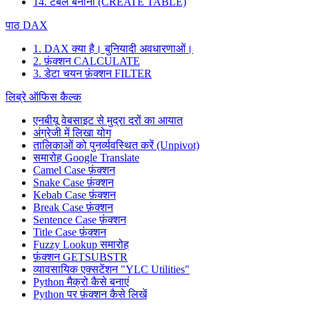
14. टेबल बनाना (CREATE TABLE)
पाठ DAX
1. DAX क्या है। बुनियादी अवधारणाओं।
2. फ़ंक्शन CALCULATE
3. डेटा चयन फ़ंक्शन FILTER
लिब्रे ऑफिस कैल्क
एनबीयू वेबसाइट से मुद्रा दरों का आयात
अंग्रेजी में लिखा योग
तालिकाओं को पुनर्व्यवस्थित करें (Unpivot)
समारोह
Google Translate
Camel Case फ़ंक्शन
Snake Case फ़ंक्शन
Kebab Case फ़ंक्शन
Break Case फ़ंक्शन
Sentence Case फ़ंक्शन
Title Case फ़ंक्शन
Fuzzy Lookup
समारोह
फ़ंक्शन GETSUBSTR
व्यावसायिक एक्सटेंशन "YLC Utilities"
Python मैक्रो कैसे बनाएं
Python पर फ़ंक्शन कैसे लिखें