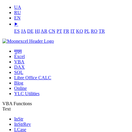
UA
RU
EN
⯈
ES
JA
DE
HI
AR
CN
PT
FR
IT
KO
PL
RO
TR
मुख्य
Excel
VBA
DAX
SQL
Libre Office CALC
Blog
Online
YLC Utilities
VBA Functions
Text
InStr
InStrRev
LCase