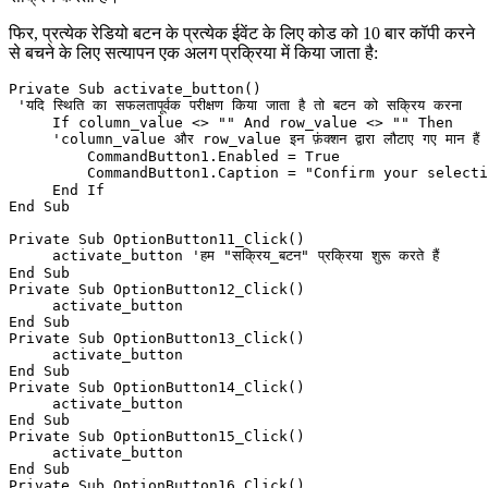
फिर, प्रत्येक रेडियो बटन के प्रत्येक ईवेंट के लिए कोड को 10 बार कॉपी करने
से बचने के लिए सत्यापन एक अलग प्रक्रिया में किया जाता है:
Private Sub activate_button()

 'यदि स्थिति का सफलतापूर्वक परीक्षण किया जाता है तो बटन को सक्रिय करना

     If column_value <> "" And row_value <> "" Then

     'column_value और row_value इन फ़ंक्शन द्वारा लौटाए गए मान हैं

         CommandButton1.Enabled = True

         CommandButton1.Caption = "Confirm your selection"  '
     End If

End Sub

Private Sub OptionButton11_Click()

     activate_button 'हम "सक्रिय_बटन" प्रक्रिया शुरू करते हैं

End Sub

Private Sub OptionButton12_Click()

     activate_button

End Sub

Private Sub OptionButton13_Click()

     activate_button

End Sub

Private Sub OptionButton14_Click()

     activate_button

End Sub

Private Sub OptionButton15_Click()

     activate_button

End Sub

Private Sub OptionButton16_Click()
