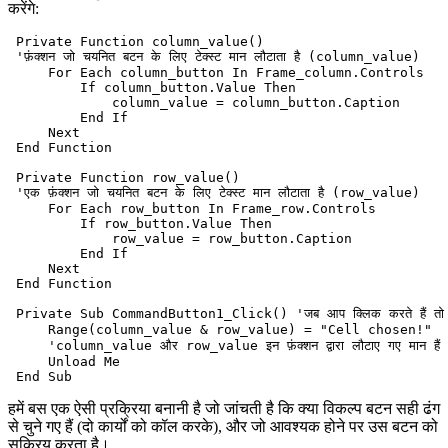
करेंगे:
 Private Function column_value()

 'फ़ंक्शन जो चयनित बटन के लिए टेक्स्ट मान लौटाता है (column_value)

     For Each column_button In Frame_column.Controls

         If column_button.Value Then

             column_value = column_button.Caption

         End If

     Next

 End Function

 Private Function row_value()

 'एक फ़ंक्शन जो चयनित बटन के लिए टेक्स्ट मान लौटाता है (row_value)

     For Each row_button In Frame_row.Controls

         If row_button.Value Then

             row_value = row_button.Caption

         End If

     Next

 End Function

 Private Sub CommandButton1_Click() 'जब आप क्लिक करते हैं तो होने व
     Range(column_value & row_value) = "Cell chosen!"  '"
     'column_value और row_value इन फ़ंक्शन द्वारा लौटाए गए मान हैं

     Unload Me

हमें बस एक ऐसी प्रक्रिया बनानी है जो जांचती है कि क्या विकल्प बटन सही ढंग
से चुने गए हैं (दो कार्यों को कॉल करके), और जो आवश्यक होने पर उस बटन को
सक्रिय करता है।