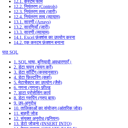
12.1. कस्टम फॉर्म
12.2. नियंत्रण (Controls)
12.3. नियंत्रण तत्व (जारी)
12.4. नियंत्रण तत्व (व्यायाम)
13.1. सारणी (Arrays)
13.2. सारणियाँ (जारी)
13.3. सारणी (व्यायाम)
14.1. Excel फ़ंक्शंस का उपयोग करना
14.2. एक कस्टम फ़ंक्शन बनाना
पाठ SQL
1. SQL भाषा, बुनियादी अवधारणाएँ।
2. डेटा चयन (चयन करें)
3. डेटा सॉर्टिंग (क्रमानुसार)
4. डेटा फ़िल्टरिंग (कहां)
5. मेटाचैक्टर का उपयोग (जैसे)
6. गणना (गणना) फ़ील्ड
7. डाटा प्रोसेसिंग कार्य
8. डेटा ग्रुपिंग (ग्रुप बाय)
9. उप-अनुरोध
10. तालिकाओं का संयोजन (आंतरिक जोड़)
11. बाहरी जोड़
12. संयुक्त अनुरोध (यूनियन)
13. डेटा जोड़ना (INSERT INTO)