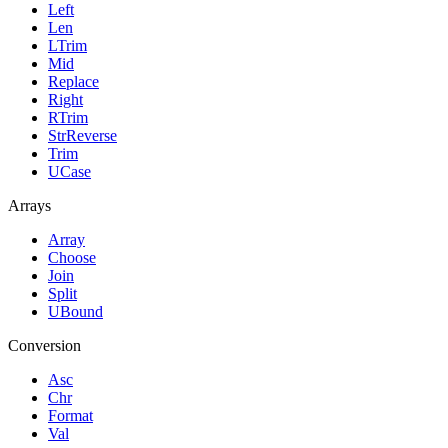
Left
Len
LTrim
Mid
Replace
Right
RTrim
StrReverse
Trim
UCase
Arrays
Array
Choose
Join
Split
UBound
Conversion
Asc
Chr
Format
Val