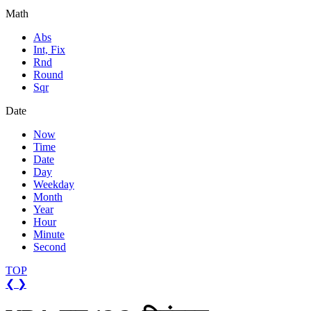
Math
Abs
Int, Fix
Rnd
Round
Sqr
Date
Now
Time
Date
Day
Weekday
Month
Year
Hour
Minute
Second
TOP
❮
❯