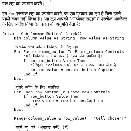
एक लूप का उपयोग करेंगे।
हम For प्रत्येक लूप का उपयोग करेंगे, जो एक प्रकार का लूप है जिसे हमने
पहले कवर नहीं किया है। यह लूप आपको "ऑब्जेक्ट समूह" में प्रत्येक ऑब्जेक्ट
के लिए निर्देश निष्पादित करने की अनुमति देता है:
Private Sub CommandButton1_Click()

     Dim column_value As String, row_value As String

     'प्रत्येक फ़्रेम_कॉलम नियंत्रण के लिए लूप

     For Each column_button In Frame_column.Controls

         'यदि नियंत्रण मान = सत्य है (तब यदि चयनित है) ...

         If column_button.Value Then

            'वेरिएबल "column_value" बटन टेक्स्ट मान लेता है

            column_value = column_button.Caption

         End If

     Next

     'दूसरे ब्लॉक के लिए साइकिल

     For Each row_button In Frame_row.Controls

         If row_button.Value Then

             row_value = row_button.Caption

         End If

     Next

     Range(column_value & row_value) = "Cell chosen!"  '"
     'फॉर्म बंद करें (अनलोड करें) (मैं)
