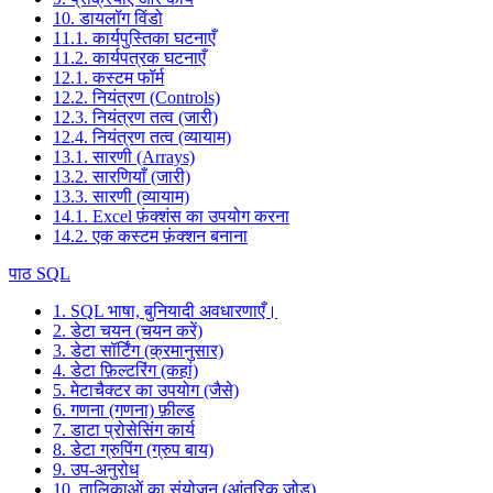
10. डायलॉग विंडो
11.1. कार्यपुस्तिका घटनाएँ
11.2. कार्यपत्रक घटनाएँ
12.1. कस्टम फॉर्म
12.2. नियंत्रण (Controls)
12.3. नियंत्रण तत्व (जारी)
12.4. नियंत्रण तत्व (व्यायाम)
13.1. सारणी (Arrays)
13.2. सारणियाँ (जारी)
13.3. सारणी (व्यायाम)
14.1. Excel फ़ंक्शंस का उपयोग करना
14.2. एक कस्टम फ़ंक्शन बनाना
पाठ SQL
1. SQL भाषा, बुनियादी अवधारणाएँ।
2. डेटा चयन (चयन करें)
3. डेटा सॉर्टिंग (क्रमानुसार)
4. डेटा फ़िल्टरिंग (कहां)
5. मेटाचैक्टर का उपयोग (जैसे)
6. गणना (गणना) फ़ील्ड
7. डाटा प्रोसेसिंग कार्य
8. डेटा ग्रुपिंग (ग्रुप बाय)
9. उप-अनुरोध
10. तालिकाओं का संयोजन (आंतरिक जोड़)