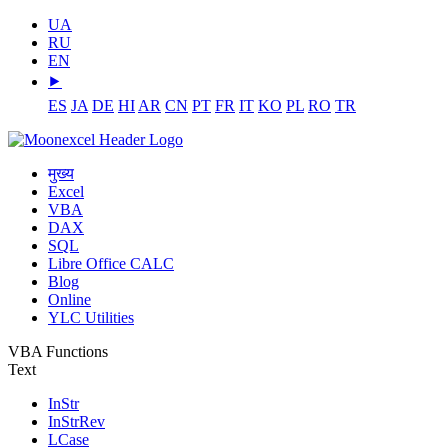
UA
RU
EN
⯈
ES
JA
DE
HI
AR
CN
PT
FR
IT
KO
PL
RO
TR
मुख्य
Excel
VBA
DAX
SQL
Libre Office CALC
Blog
Online
YLC Utilities
VBA Functions
Text
InStr
InStrRev
LCase