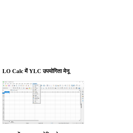
LO Calc में YLC उपयोगिता मेनू