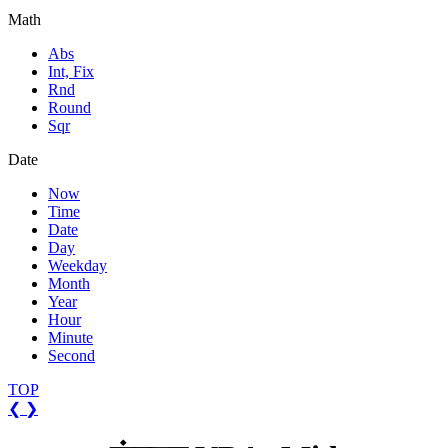
Math
Abs
Int, Fix
Rnd
Round
Sqr
Date
Now
Time
Date
Day
Weekday
Month
Year
Hour
Minute
Second
TOP
❮
❯