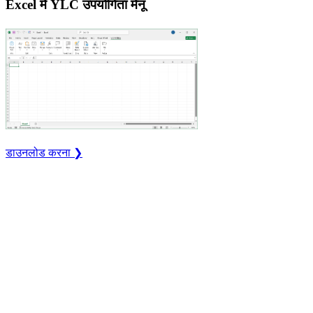
Excel में YLC उपयोगिता मेनू
डाउनलोड करना ❯