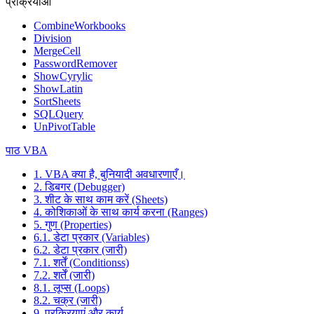
प्रक्रियाओं
CombineWorkbooks
Division
MergeCell
PasswordRemover
ShowCyrylic
ShowLatin
SortSheets
SQLQuery
UnPivotTable
पाठ VBA
1. VBA क्या है, बुनियादी अवधारणाएँ।
2. डिबगर (Debugger)
3. शीट के साथ काम करें (Sheets)
4. कोशिकाओं के साथ कार्य करना (Ranges)
5. गुण (Properties)
6.1. डेटा प्रकार (Variables)
6.2. डेटा प्रकार (जारी)
7.1. शर्तें (Conditionss)
7.2. शर्तें (जारी)
8.1. लूप्स (Loops)
8.2. चक्र (जारी)
9. प्रक्रियाएं और कार्य