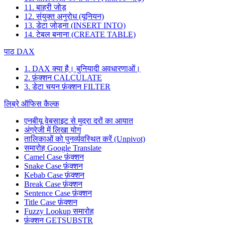
11. बाहरी जोड़
12. संयुक्त अनुरोध (यूनियन)
13. डेटा जोड़ना (INSERT INTO)
14. टेबल बनाना (CREATE TABLE)
पाठ DAX
1. DAX क्या है। बुनियादी अवधारणाओं।
2. फ़ंक्शन CALCULATE
3. डेटा चयन फ़ंक्शन FILTER
लिब्रे ऑफिस कैल्क
एनबीयू वेबसाइट से मुद्रा दरों का आयात
अंग्रेजी में लिखा योग
तालिकाओं को पुनर्व्यवस्थित करें (Unpivot)
समारोह
Google Translate
Camel Case फ़ंक्शन
Snake Case फ़ंक्शन
Kebab Case फ़ंक्शन
Break Case फ़ंक्शन
Sentence Case फ़ंक्शन
Title Case फ़ंक्शन
Fuzzy Lookup
समारोह
फ़ंक्शन GETSUBSTR