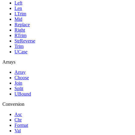
Left
Len
LTrim
Mid
Replace
Right
RTrim
StrReverse
Trim
UCase
Arrays
Array
Choose
Join
Split
UBound
Conversion
Asc
Chr
Format
Val