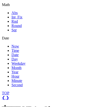
Math
Abs
Int, Fix
Rnd
Round
Sqr
Date
Now
Time
Date
Day
Weekday
Month
Year
Hour
Minute
Second
TOP
❮
❯