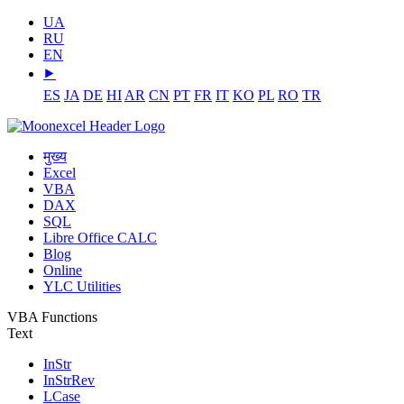
UA
RU
EN
⯈
ES
JA
DE
HI
AR
CN
PT
FR
IT
KO
PL
RO
TR
मुख्य
Excel
VBA
DAX
SQL
Libre Office CALC
Blog
Online
YLC Utilities
VBA Functions
Text
InStr
InStrRev
LCase