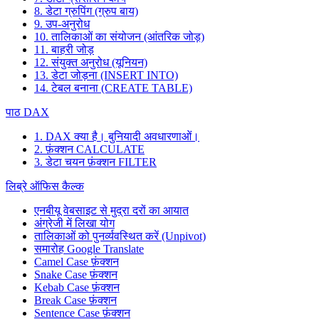
8. डेटा ग्रुपिंग (ग्रुप बाय)
9. उप-अनुरोध
10. तालिकाओं का संयोजन (आंतरिक जोड़)
11. बाहरी जोड़
12. संयुक्त अनुरोध (यूनियन)
13. डेटा जोड़ना (INSERT INTO)
14. टेबल बनाना (CREATE TABLE)
पाठ DAX
1. DAX क्या है। बुनियादी अवधारणाओं।
2. फ़ंक्शन CALCULATE
3. डेटा चयन फ़ंक्शन FILTER
लिब्रे ऑफिस कैल्क
एनबीयू वेबसाइट से मुद्रा दरों का आयात
अंग्रेजी में लिखा योग
तालिकाओं को पुनर्व्यवस्थित करें (Unpivot)
समारोह
Google Translate
Camel Case फ़ंक्शन
Snake Case फ़ंक्शन
Kebab Case फ़ंक्शन
Break Case फ़ंक्शन
Sentence Case फ़ंक्शन