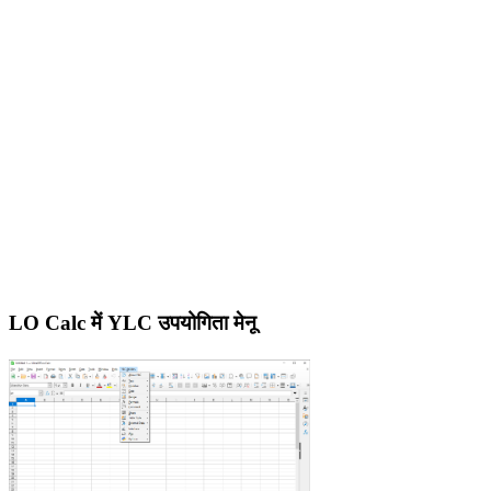
LO Calc में YLC उपयोगिता मेनू