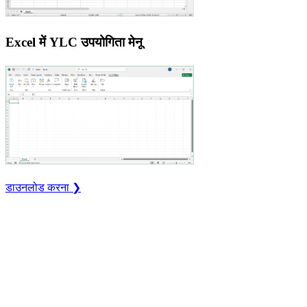
Excel में YLC उपयोगिता मेनू
डाउनलोड करना ❯