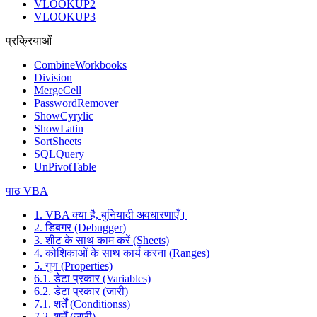
VLOOKUP2
VLOOKUP3
प्रक्रियाओं
CombineWorkbooks
Division
MergeCell
PasswordRemover
ShowCyrylic
ShowLatin
SortSheets
SQLQuery
UnPivotTable
पाठ VBA
1. VBA क्या है, बुनियादी अवधारणाएँ।
2. डिबगर (Debugger)
3. शीट के साथ काम करें (Sheets)
4. कोशिकाओं के साथ कार्य करना (Ranges)
5. गुण (Properties)
6.1. डेटा प्रकार (Variables)
6.2. डेटा प्रकार (जारी)
7.1. शर्तें (Conditionss)
7.2. शर्तें (जारी)