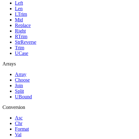
Left
Len
LTrim
Mid
Replace
Right
RTrim
StrReverse
Trim
UCase
Arrays
Array
Choose
Join
Split
UBound
Conversion
Asc
Chr
Format
Val