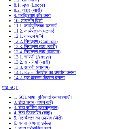
8.1. लूप्स (Loops)
8.2. चक्र (जारी)
9. प्रक्रियाएं और कार्य
10. डायलॉग विंडो
11.1. कार्यपुस्तिका घटनाएँ
11.2. कार्यपत्रक घटनाएँ
12.1. कस्टम फॉर्म
12.2. नियंत्रण (Controls)
12.3. नियंत्रण तत्व (जारी)
12.4. नियंत्रण तत्व (व्यायाम)
13.1. सारणी (Arrays)
13.2. सारणियाँ (जारी)
13.3. सारणी (व्यायाम)
14.1. Excel फ़ंक्शंस का उपयोग करना
14.2. एक कस्टम फ़ंक्शन बनाना
पाठ SQL
1. SQL भाषा, बुनियादी अवधारणाएँ।
2. डेटा चयन (चयन करें)
3. डेटा सॉर्टिंग (क्रमानुसार)
4. डेटा फ़िल्टरिंग (कहां)
5. मेटाचैक्टर का उपयोग (जैसे)
6. गणना (गणना) फ़ील्ड
7. डाटा प्रोसेसिंग कार्य