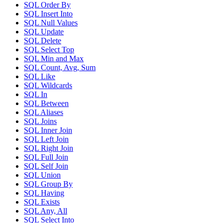
SQL Order By
SQL Insert Into
SQL Null Values
SQL Update
SQL Delete
SQL Select Top
SQL Min and Max
SQL Count, Avg, Sum
SQL Like
SQL Wildcards
SQL In
SQL Between
SQL Aliases
SQL Joins
SQL Inner Join
SQL Left Join
SQL Right Join
SQL Full Join
SQL Self Join
SQL Union
SQL Group By
SQL Having
SQL Exists
SQL Any, All
SQL Select Into