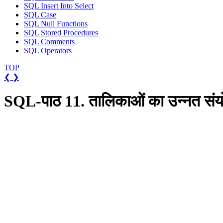
SQL Insert Into Select
SQL Case
SQL Null Functions
SQL Stored Procedures
SQL Comments
SQL Operators
TOP
❮
❯
SQL-पाठ 11. तालिकाओं का उन्नत 