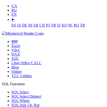
UA
RU
EN
⯈
ES
JA
DE
HI
AR
CN
PT
FR
IT
KO
PL
RO
TR
मुख्य
Excel
VBA
DAX
SQL
Libre Office CALC
Blog
Online
YLC Utilities
SQL Functions
SQL Select
SQL Select Distinct
SQL Where
SQL And, Or, Not