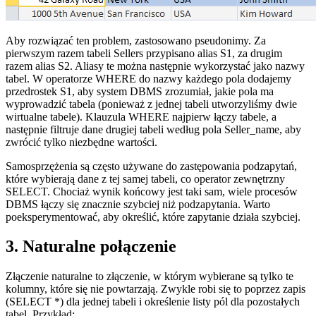
Aby rozwiązać ten problem, zastosowano pseudonimy. Za
pierwszym razem tabeli Sellers przypisano alias S1, za drugim
razem alias S2. Aliasy te można następnie wykorzystać jako nazwy
tabel. W operatorze WHERE do nazwy każdego pola dodajemy
przedrostek S1, aby system DBMS zrozumiał, jakie pola ma
wyprowadzić tabela (ponieważ z jednej tabeli utworzyliśmy dwie
wirtualne tabele). Klauzula WHERE najpierw łączy tabele, a
następnie filtruje dane drugiej tabeli według pola Seller_name, aby
zwrócić tylko niezbędne wartości.
Samosprzężenia są często używane do zastępowania podzapytań,
które wybierają dane z tej samej tabeli, co operator zewnętrzny
SELECT. Chociaż wynik końcowy jest taki sam, wiele procesów
DBMS łączy się znacznie szybciej niż podzapytania. Warto
poeksperymentować, aby określić, które zapytanie działa szybciej.
3. Naturalne połączenie
Złączenie naturalne to złączenie, w którym wybierane są tylko te
kolumny, które się nie powtarzają. Zwykle robi się to poprzez zapis
(SELECT *) dla jednej tabeli i określenie listy pól dla pozostałych
tabel. Przykład: