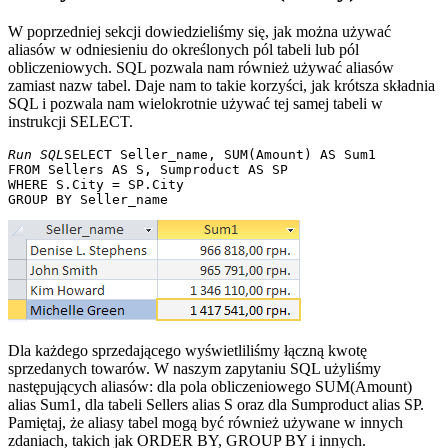
W poprzedniej sekcji dowiedzieliśmy się, jak można używać
aliasów w odniesieniu do określonych pól tabeli lub pól
obliczeniowych. SQL pozwala nam również używać aliasów
zamiast nazw tabel. Daje nam to takie korzyści, jak krótsza składnia
SQL i pozwala nam wielokrotnie używać tej samej tabeli w
instrukcji SELECT.
Run SQL
SELECT Seller_name, SUM(Amount) AS Sum1 

FROM Sellers AS S, Sumproduct AS SP 

WHERE S.City = SP.City 

Dla każdego sprzedającego wyświetliliśmy łączną kwotę
sprzedanych towarów. W naszym zapytaniu SQL użyliśmy
następujących aliasów: dla pola obliczeniowego SUM(Amount)
alias Sum1, dla tabeli Sellers alias S oraz dla Sumproduct alias SP.
Pamiętaj, że aliasy tabel mogą być również używane w innych
zdaniach, takich jak ORDER BY, GROUP BY i innych.