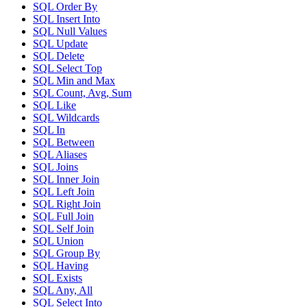
SQL Order By
SQL Insert Into
SQL Null Values
SQL Update
SQL Delete
SQL Select Top
SQL Min and Max
SQL Count, Avg, Sum
SQL Like
SQL Wildcards
SQL In
SQL Between
SQL Aliases
SQL Joins
SQL Inner Join
SQL Left Join
SQL Right Join
SQL Full Join
SQL Self Join
SQL Union
SQL Group By
SQL Having
SQL Exists
SQL Any, All
SQL Select Into