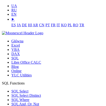
UA
RU
EN
⯈
ES
JA
DE
HI
AR
CN
PT
FR
IT
KO
PL
RO
TR
Główna
Excel
VBA
DAX
SQL
Libre Office CALC
Blog
Online
YLC Utilities
SQL Functions
SQL Select
SQL Select Distinct
SQL Where
SQL And, Or, Not