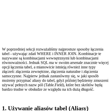
W poprzedniej sekcji rozważaliśmy najprostsze sposoby łączenia
tabel - używając zdań WHERE i INNER JOIN. Kombinacje te
nazywane są kombinacjami wewnętrznymi lub kombinacjami
równoważności. Jednak SQL ma w swoim arsenale znacznie więcej
opcji łączenia tabel, a mianowicie istnieją również inne typy
złączeń: złączenia zewnętrzne, złączenia naturalne i złączenia
samoczynne. Najpierw jednak zastanówmy się, w jaki sposób
możemy przypisać aliasy do tabel, gdyż później będziemy zmuszeni
używać pełnych nazw pól (Table.Field), które bez skrótów będą
bardzo trudne w obsłudze ze względu na ich dużą długość.
1. Używanie aliasów tabel (Aliasy)