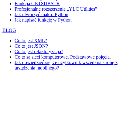
Funkcja GETSUBSTR
Profesjonalne rozszerzenie „YLC Utilities”
Jak utworzyć makro Python
Jak napisać funkcję w Python
BLOG
Co to jest XML?
Co to jest JSON?
Co to jest refaktoryzacja?
Co to są sieci komputerowe. Podstawowe pojęcia.
Jak dowiedzieć się, że użytkownik wszedł na stronę z
urządzenia mobilnego?