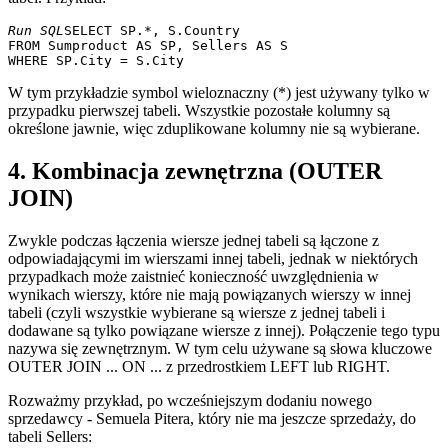
Run SQL
SELECT SP.*, S.Country

FROM Sumproduct AS SP, Sellers AS S 

W tym przykładzie symbol wieloznaczny (*) jest używany tylko w
przypadku pierwszej tabeli. Wszystkie pozostałe kolumny są
określone jawnie, więc zduplikowane kolumny nie są wybierane.
4. Kombinacja zewnętrzna (OUTER
JOIN)
Zwykle podczas łączenia wiersze jednej tabeli są łączone z
odpowiadającymi im wierszami innej tabeli, jednak w niektórych
przypadkach może zaistnieć konieczność uwzględnienia w
wynikach wierszy, które nie mają powiązanych wierszy w innej
tabeli (czyli wszystkie wybierane są wiersze z jednej tabeli i
dodawane są tylko powiązane wiersze z innej). Połączenie tego typu
nazywa się zewnętrznym. W tym celu używane są słowa kluczowe
OUTER JOIN ... ON ... z przedrostkiem LEFT lub RIGHT.
Rozważmy przykład, po wcześniejszym dodaniu nowego
sprzedawcy - Semuela Pitera, który nie ma jeszcze sprzedaży, do
tabeli Sellers: