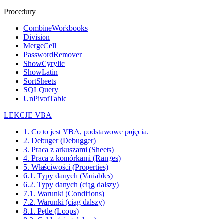
Procedury
CombineWorkbooks
Division
MergeCell
PasswordRemover
ShowCyrylic
ShowLatin
SortSheets
SQLQuery
UnPivotTable
LEKCJE VBA
1. Co to jest VBA, podstawowe pojęcia.
2. Debuger (Debugger)
3. Praca z arkuszami (Sheets)
4. Praca z komórkami (Ranges)
5. Właściwości (Properties)
6.1. Typy danych (Variables)
6.2. Typy danych (ciąg dalszy)
7.1. Warunki (Conditions)
7.2. Warunki (ciąg dalszy)
8.1. Pętle (Loops)