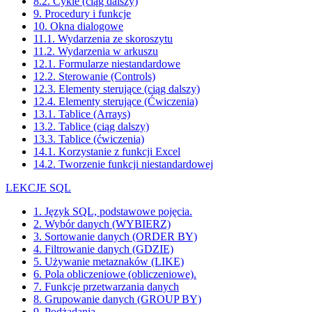
8.2. Cykle (ciąg dalszy)
9. Procedury i funkcje
10. Okna dialogowe
11.1. Wydarzenia ze skoroszytu
11.2. Wydarzenia w arkuszu
12.1. Formularze niestandardowe
12.2. Sterowanie (Controls)
12.3. Elementy sterujące (ciąg dalszy)
12.4. Elementy sterujące (Ćwiczenia)
13.1. Tablice (Arrays)
13.2. Tablice (ciąg dalszy)
13.3. Tablice (ćwiczenia)
14.1. Korzystanie z funkcji Excel
14.2. Tworzenie funkcji niestandardowej
LEKCJE SQL
1. Język SQL, podstawowe pojęcia.
2. Wybór danych (WYBIERZ)
3. Sortowanie danych (ORDER BY)
4. Filtrowanie danych (GDZIE)
5. Używanie metaznaków (LIKE)
6. Pola obliczeniowe (obliczeniowe).
7. Funkcje przetwarzania danych
8. Grupowanie danych (GROUP BY)
9. Podżądania