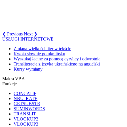
❮ Previous
Next ❯
USŁUGI INTERNETOWE
Zmiana wielkości liter w tekście
Kwota słownie po ukraińsku
Wyszukaj łacinę za pomocą cyrylicy i odwrotnie
Transliteracja z języka ukraińskiego na angielski
Kursy wymiany
Makra VBA
Funkcje
CONCATIF
NBU_RATE
GETSUBSTR
SUMINWORDS
TRANSLIT
VLOOKUP2
VLOOKUP3