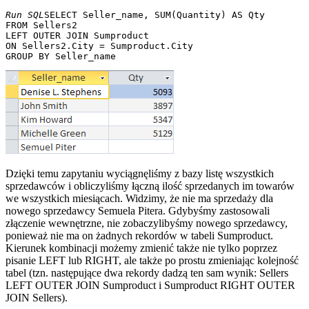
Run SQL
SELECT Seller_name, SUM(Quantity) AS Qty

FROM Sellers2 

LEFT OUTER JOIN Sumproduct 

ON Sellers2.City = Sumproduct.City

Dzięki temu zapytaniu wyciągnęliśmy z bazy listę wszystkich
sprzedawców i obliczyliśmy łączną ilość sprzedanych im towarów
we wszystkich miesiącach. Widzimy, że nie ma sprzedaży dla
nowego sprzedawcy Semuela Pitera. Gdybyśmy zastosowali
złączenie wewnętrzne, nie zobaczylibyśmy nowego sprzedawcy,
ponieważ nie ma on żadnych rekordów w tabeli Sumproduct.
Kierunek kombinacji możemy zmienić także nie tylko poprzez
pisanie LEFT lub RIGHT, ale także po prostu zmieniając kolejność
tabel (tzn. następujące dwa rekordy dadzą ten sam wynik: Sellers
LEFT OUTER JOIN Sumproduct i Sumproduct RIGHT OUTER
JOIN Sellers).