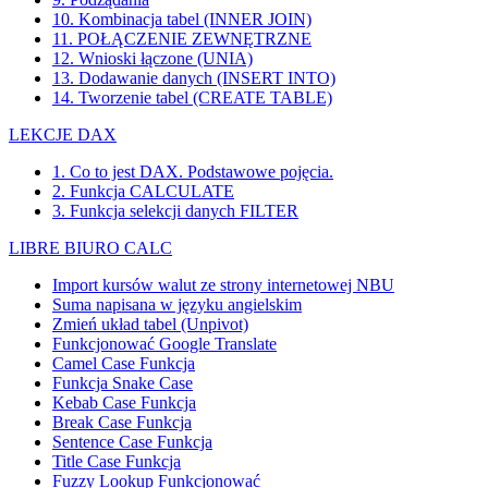
10. Kombinacja tabel (INNER JOIN)
11. POŁĄCZENIE ZEWNĘTRZNE
12. Wnioski łączone (UNIA)
13. Dodawanie danych (INSERT INTO)
14. Tworzenie tabel (CREATE TABLE)
LEKCJE DAX
1. Co to jest DAX. Podstawowe pojęcia.
2. Funkcja CALCULATE
3. Funkcja selekcji danych FILTER
LIBRE BIURO CALC
Import kursów walut ze strony internetowej NBU
Suma napisana w języku angielskim
Zmień układ tabel (Unpivot)
Funkcjonować
Google Translate
Camel Case Funkcja
Funkcja Snake Case
Kebab Case Funkcja
Break Case Funkcja
Sentence Case Funkcja
Title Case Funkcja
Fuzzy Lookup
Funkcjonować